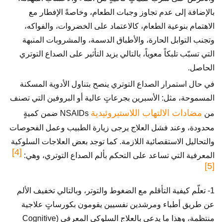
بالإضافة إلى عدم تجاوز وجبات الطعام، وخاصةً الإفطار مع
الاهتمام بنوعية الطعام، كالاعتماد على الخضروات، والفواكه،
وتجنب التوابل الحارة، والأطباق الدسمة، والمشروبات المنبهة
التي تسبّب تلبكاً معوياً، بالتالي يزيد التأثير على الصداع التوتري
الحاصل.
في حال استمرار الصداع التوتري ينصح بتناول الأدوية المسكنة
المسموحة، مثل: الأسبرين بجرعاتٍ عالية أو البروفين التي تصنف
مضادات الالتهاب اللاستيروئيدية
من
NSAIDs ضمن كميةٍ
محدودة، وعند فشل العلاج يرجى زيارة الطبيب وعمل الفحوصات
والتحاليل الاستقصائية اللازمة. كما توجد بعض العلاجات السلوكية
[4]
المعرفية التي تساعد على التحكم بألم الصداع التوتري، وهي:
[5]
1- تعلّم كيفية التأقلم مع الضغوط والتوتر، وبالتالي تخفيف الألم
عن طريق أطباء ومرشدين نفسيين يقومون بكورساتٍ علاجية
منتظمة، وهذا ما يدعى بالعلاج السلوكي المعرفي (Cognitive