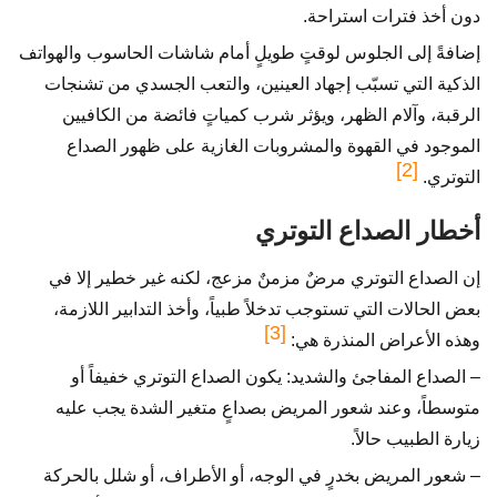
دون أخذ فترات استراحة.
إضافةً إلى الجلوس لوقتٍ طويلٍ أمام شاشات الحاسوب والهواتف
الذكية التي تسبّب إجهاد العينين، والتعب الجسدي من تشنجات
الرقبة، وآلام الظهر، ويؤثر شرب كمياتٍ فائضة من الكافيين
الموجود في القهوة والمشروبات الغازية على ظهور الصداع
[2]
التوتري.
أخطار الصداع التوتري
إن الصداع التوتري مرضٌ مزمنٌ مزعج، لكنه غير خطير إلا في
بعض الحالات التي تستوجب تدخلاً طبياً، وأخذ التدابير اللازمة،
[3]
وهذه الأعراض المنذرة هي:
– الصداع المفاجئ والشديد: يكون الصداع التوتري خفيفاً أو
متوسطاً، وعند شعور المريض بصداعٍ متغير الشدة يجب عليه
زيارة الطبيب حالاً.
– شعور المريض بخدرٍ في الوجه، أو الأطراف، أو شلل بالحركة