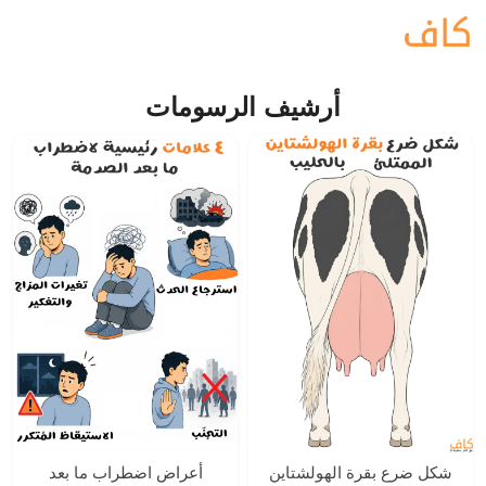
أرشيف الرسومات
شكل ضرع بقرة الهولشتاين
أعراض اضطراب ما بعد