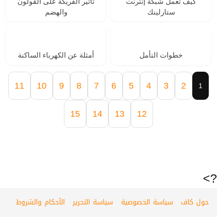
كيف تعمل شبكة إنترنت
تأثير الفريكة على القولون
ستارلينك
والهضم
خطوات التأمل
أمثلة عن الكهرباء الساكنة
11
10
9
8
7
6
5
4
3
2
1
15
14
13
12
?>
حول كاف
سياسة الخصوصية
سياسة التحرير
الأحكام والشروط