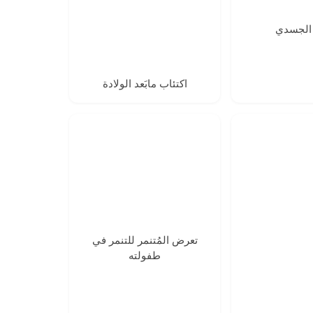
ر الجسدي
اكتئاب مابَعد الولادة
تعرض المُتنمر للتنمر في
طفولته