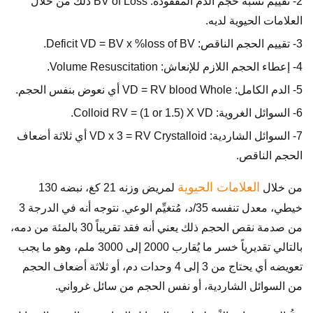
2- تقييم نسبة حجم الدم المفقودة: BV of Loss ذلك من خلال
العلامات الحيوية لديه.
3- تقييم الحجم الناقص: Deficit VD = BV x %loss of BV.
4- إعطاء الحجم اللازم للإنعاش: Volume Resuscitation.
5- الدم الكامل: VD = RV blood Whole أي نعوض بنفس الحجم.
6- السوائل الغروية: Colloid RV = (1 or 1.5) X VD.
7- السوائل الشاردية: VD x 3 = RV Crystalloid أي ثلاثة أضعاف
الحجم الناقص.
العلامات الحيوية
من خلال
لمريض وزنه 21 كغ، نبضه 130
خيطي، معدل تنفسه 35/د، مُتغيِّم الوعي. نتوجه أنه في الدرجة 3
من صدمة نقص الحجم ذلك يعني أنه فقد تقريباً 30 بالمئة من دمه،
بالتالي تقديرياً خسر ما يُقارب 2000 إلى 3000 ملم، وهو ما يجب
تعويضه أي يحتاج من 3 إلى 4 وحدات دم، أو ثلاثة أضعاف الحجم
من السوائل الشاردية، أو نفس الحجم من سائل غرواني.