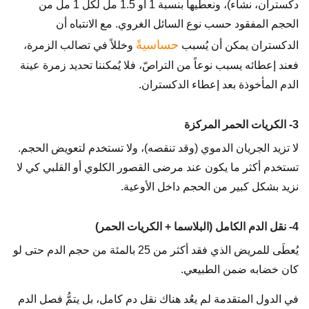
دكستران، نشاء)، ونعطيها بنسبة 1 أو 1.5 مل لكل 1 مل من
الحجم المفقود حسب نوع السائل الغروي. مع الانتباه أن
حساسيةً
الدكستران يمكن أن يُسبب
وخللاً في تصالب الزمرة،
فعند إعطائه يسبب نوعاً من التراصّ، فلا يُمكننا تحديد زمرة عينة
الدم المأخوذة بعد إعطاء الدكستران.
3- الكريات الحمر المركزة
لا تزيد الجريان الدموي (وقد تنقصه)، ولا تستخدم لتعويض الحجم.
تستخدم أكثر ما يكون عند مرضى القصور الكلوي أو القلبي كي لا
نزيد بشكل كبير من الحجم داخل الأوعية.
4- نقل الدم الكامل (البلاسما + الكريات الحمر)
يُعطَى للمريض الذي فقد أكثر من 25 بالمئة من حجم الدم حتى لو
كان خضابه ضمن الطبيعي.
في الدول المتقدمة لم يعُد هناك نقل دم كامل، بل يتمُّ فصل الدم