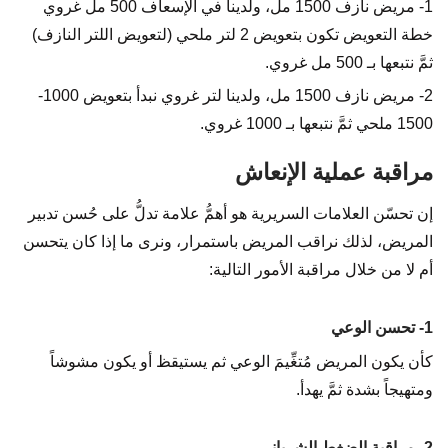
1- مريض نازف 1500 مل، ولدينا في الإسعاف 500 مل غروي
خطة التعويض تكون بتعويض 2 لتر ملحي (لتعويض اللتر النازف)
ثمَّ نتبعها بـ 500 مل غروي.
2- مريض نازف 1500 مل، ولدينا لتر غروي نبدأ بتعويض 1000-
1500 ملحي ثمَّ نتبعها بـ 1000 غروي.
مراقبة عملية الإنعاش
إن تحسّن العلامات السريرية هو أهمُّ علامة تدلُّ على حُسن تدبير
المريض، لذلك نراقب المريض باستمرار، ونرى ما إذا كان يتحسن
أم لا من خلال مراقبة الأمور التالية:
1- تحسن الوعي
كأن يكون المريض مُتغِّيمَ الوعي ثم يستيقظ أو يكون مشوشاً
ومتهيجاً بشدة ثمَّ يهدأ.
2- مراقبة الضغط الشرياني