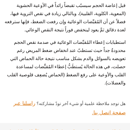
قبل إعاضة الحجم سيسبّب تقبضاً زائداً في الأوعية الحشوية
(المعوية، الكلوية، القلبية)، وبالتالي زيادة في نقص التروية فيها،
فضلاً عن أن المُقبِّضات الوعائية وإن رفعت الضغط، فإنها سترفعه
لعدة دقائق ثمَّ يعود لينخفض فوراً نتيجة النقص الوعائي.
استطبابات إعطاء المُقبِّضات الوعائية في صدمة نقص الحجم
محدودةٌ جداً حيث تستطبّ عند انخفاض ضغط المريض رغم
تعويضه بالسوائل والدم بشكل مناسب نتيجة حالة الحماض التي
حصلت، في هذه الحالة يُستطَبُّ إعطاء المُقبٍّضات لمساعدة
القلب والأوعية على رفع الضغط (الحماض يُضعِف قلوصية القلب
والعضلات).
راسلنا عبر
هل توجد ملاحظة علمية أو شيء آخر تودّ مشاركته؟
صفحة اتصل بنا.