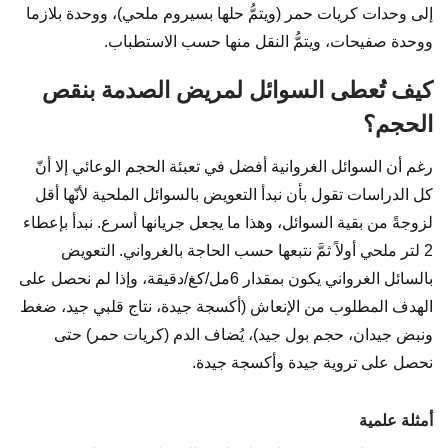
إلى وحدات كريات حمر (ويتمُّ حلها بسيروم ملحي)، ووحدة بلازما
ووحدة صفيحات، ويتمُّ النقل منها حسب الاستطباب.
كيف تُعطى السوائل لمريض الصدمة بنقص
الحجم؟
رغم أن السوائل الغروانية أفضل في تعبئة الحجم الوعائي إلا أنّ
كل الدراسات تقول بأن نبدأ التعويض بالسوائل الملحية لأنّها أقل
لزوجةً من بقية السوائل، وهذا ما يجعل جريانها أسرع. نبدأ بإعطاء
2 لتر ملحي أولاً ثمَّ نتبعها حسب الحاجة بالغرواني. التعويض
بالسائل الغرواني يكون بمقدار 6مل/كغ/دقيقة، وإذا لم نحصل على
الهدف المطلوب من الإنعاش (أكسجة جيدة، نتاج قلبي جيد، ضغط
ونبض جيدان، حجم بول جيد)، يُضاف الدم (كريات حمر) حتى
نحصل على تروية جيدة وأكسجة جيدة.
أمثلة علمية