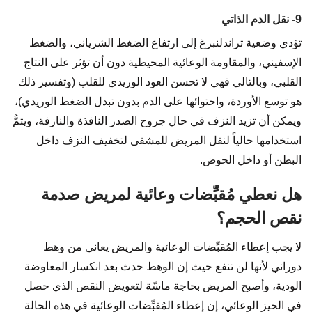
9- نقل الدم الذاتي
تؤدي وضعية تراندلنبرغ إلى ارتفاع الضغط الشرياني، والضغط
الإسفيني، والمقاومة الوعائية المحيطية دون أن تؤثر على النتاج
القلبي، وبالتالي فهي لا تحسن العود الوريدي للقلب (وتفسير ذلك
هو توسع الأوردة، واحتوائها على الدم بدون تبدل الضغط الوريدي)،
ويمكن أن تزيد النزف في حال جروح الصدر النافذة والنازفة، ويتمُّ
استخدامها حالياً لنقل المريض للمشفى لتخفيف النزف داخل
البطن أو داخل الحوض.
هل نعطي مُقبِّضات وعائية لمريض صدمة
نقص الحجم؟
لا يجب إعطاء المُقبِّضات الوعائية والمريض يعاني من وهط
دوراني لأنها لن تنفع حيث إن الوهط حدث بعد انكسار المعاوضة
الودية، وأصبح المريض بحاجة ماسّة لتعويض النقص الذي حصل
في الحيز الوعائي، إن إعطاء المُقبِّضات الوعائية في هذه الحالة