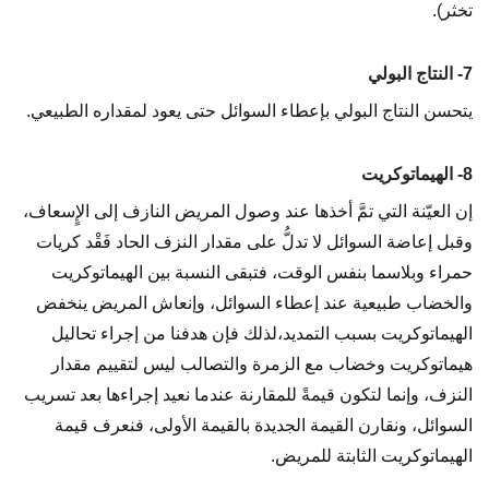
تخثر).
7- النتاج البولي
يتحسن النتاج البولي بإعطاء السوائل حتى يعود لمقداره الطبيعي.
8- الهيماتوكريت
إن العيّنة التي تمَّ أخذها عند وصول المريض النازف إلى الإٍسعاف،
وقبل إعاضة السوائل لا تدلُّ على مقدار النزف الحاد فَقْد كريات
حمراء وبلاسما بنفس الوقت، فتبقى النسبة بين الهيماتوكريت
والخضاب طبيعية عند إعطاء السوائل، وإنعاش المريض ينخفض
الهيماتوكريت بسبب التمديد،لذلك فإن هدفنا من إجراء تحاليل
هيماتوكريت وخضاب مع الزمرة والتصالب ليس لتقييم مقدار
النزف، وإنما لتكون قيمةً للمقارنة عندما نعيد إجراءها بعد تسريب
السوائل، ونقارن القيمة الجديدة بالقيمة الأولى، فنعرف قيمة
الهيماتوكريت الثابتة للمريض.