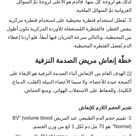
لذلك هو لزوجة كل منها، فالدم هو الأعلى لزوجةً ثمَّ السوائل
الغروانية ثمَّ السوائل الملحية.
3- نُفضّل استخدام قثطرة محيطية على استخدام قثطرة مركزية
بنفس القطر، فالقثطرة المُستعمَلة للأوردة المركزية تكون أطول
من المحيطية، وبالتالي سرعة الجريان فيها أبطأ، فلو أردنا إعطاء
الدم نُفضل القثطرة المحيطية.
خطّة إنعاش مريض الصدمة النزفية
إنّ الهدف العام من الإنعاش أثناء الصدمة النزفية هو الإبقاء على
أكسجة جيدة للأعضاء، ولا سيما الأعضاء النبيلة (القلب، الدماغ،
الكلية)، وللحفاظ على الاستقلاب الهوائي، ومنع الحماض.
تقدير الحجم اللازم للإنعاش
1- تقييم حجم الدم الطبيعي عند المريض BV” (volume blood
Normal)” :هو 70 مل دم لكل 1 كغ من وزن الجسم.