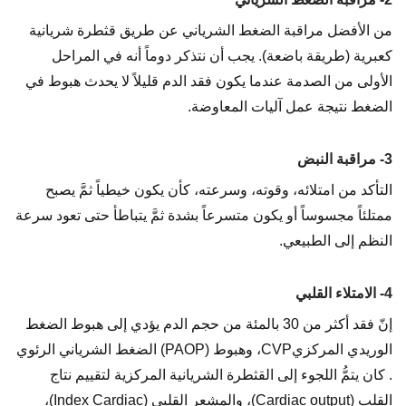
من الأفضل مراقبة الضغط الشرياني عن طريق قثطرة شريانية
كعبرية (طريقة باضعة). يجب أن نتذكر دوماً أنه في المراحل
الأولى من الصدمة عندما يكون فقد الدم قليلاً لا يحدث هبوط في
الضغط نتيجة عمل آليات المعاوضة.
3- مراقبة النبض
التأكد من امتلائه، وقوته، وسرعته، كأن يكون خيطياً ثمَّ يصبح
ممتلئاً مجسوساً أو يكون متسرعاً بشدة ثمَّ يتباطأ حتى تعود سرعة
النظم إلى الطبيعي.
4- الامتلاء القلبي
إنّ فقد أكثر من 30 بالمئة من حجم الدم يؤدي إلى هبوط الضغط
الوريدي المركزيCVP، وهبوط (PAOP) الضغط الشرياني الرئوي
. كان يتمُّ اللجوء إلى القثطرة الشريانية المركزية لتقييم نتاج
القلب (Cardiac output)، والمشعر القلبي (Index Cardiac)،