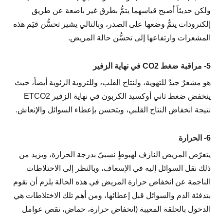
ولكن حديثاً أصبح قياسهما يتمُّ بطرق غير باضعة عن طريق
إلكترودات يتمُّ وضعها على الصدر، وبالتالي يشير تحسُّن قيَم هذه
المشعرات وارتفاعها إلى تحسُّن حالة المريض.
5- مراقبة ضغط CO2 في نهاية الزفير
هو مشعرٌ جيدٌ للتهوية، ولنتاج القلب، وللتروية الرئوية أيضاً، حيث
ينخفض ضغط ثاني أوكسيد الكربون في نهاية الزفير ETCO2
نتيجة انخفاض النتاج القلبي، ويتحسن بإعطاء السوائل والإنعاش.
6- الحرارة
يتعرّض المريض النازف لهبوطٍ نسبيّ بدرجة الحرارة، ويزيد من
ذلك نقل السوائل إليه في الإسعاف، وبالنظر إلى الاختلاطات
الناجمة عن انخفاض حرارة المريض في هذه الحالة يلزم أن نقوم
بتدفئة الدم والسوائل قبل إعطائها، ومن أهم تلك الاختلاطات هي
الدخول بالحلقة المعيبة (انخفاض حرارة، حماض، نقص عوامل