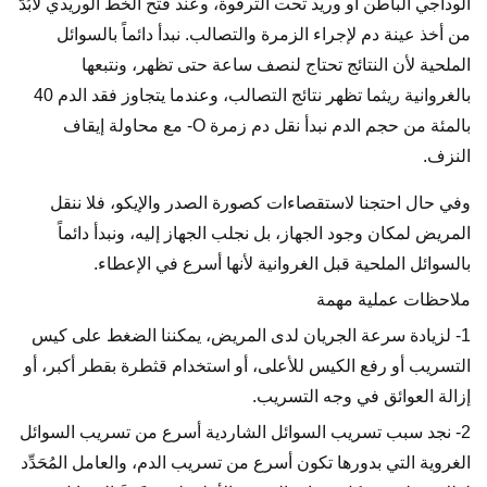
الوداجي الباطن أو وريد تحت الترقوة، وعند فتح الخط الوريدي لابُدَّ
من أخذ عينة دم لإجراء الزمرة والتصالب. نبدأ دائماً بالسوائل
الملحية لأن النتائج تحتاج لنصف ساعة حتى تظهر، ونتبعها
بالغروانية ريثما تظهر نتائج التصالب، وعندما يتجاوز فقد الدم 40
بالمئة من حجم الدم نبدأ نقل دم زمرة O- مع محاولة إيقاف
النزف.
وفي حال احتجنا لاستقصاءات كصورة الصدر والإيكو، فلا ننقل
المريض لمكان وجود الجهاز، بل نجلب الجهاز إليه، ونبدأ دائماً
بالسوائل الملحية قبل الغروانية لأنها أسرع في الإعطاء.
ملاحظات عملية مهمة
1- لزيادة سرعة الجريان لدى المريض، يمكننا الضغط على كيس
التسريب أو رفع الكيس للأعلى، أو استخدام قثطرة بقطر أكبر، أو
إزالة العوائق في وجه التسريب.
2- نجد سبب تسريب السوائل الشاردية أسرع من تسريب السوائل
الغروية التي بدورها تكون أسرع من تسريب الدم، والعامل المُحَدِّد