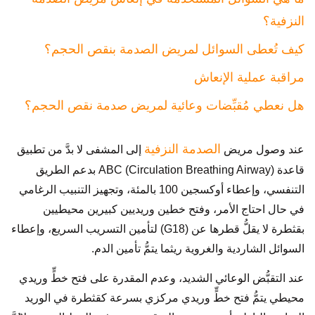
النزفية؟
كيف تُعطى السوائل لمريض الصدمة بنقص الحجم؟
مراقبة عملية الإنعاش
هل نعطي مُقبِّضات وعائية لمريض صدمة نقص الحجم؟
الصدمة النزفية
عند وصول مريض
إلى المشفى لا بدَّ من تطبيق
قاعدة ABC (Circulation Breathing Airway) بدعم الطريق
التنفسي، وإعطاء أوكسجين 100 بالمئة، وتجهيز التنبيب الرغامي
في حال احتاج الأمر، وفتح خطين وريديين كبيرين محيطيين
بقثطرة لا يقلُّ قطرها عن (G18) لتأمين التسريب السريع، وإعطاء
السوائل الشاردية والغروية ريثما يتمُّ تأمين الدم.
عند التقبُّض الوعائي الشديد، وعدم المقدرة على فتح خطٍّ وريدي
محيطي يتمُّ فتح خطٍّ وريدي مركزي بسرعة كقثطرة في الوريد