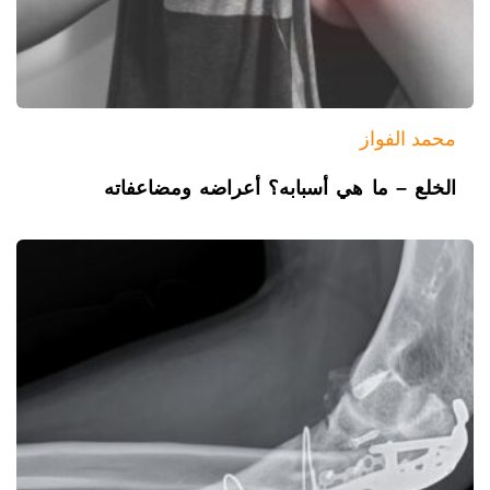
محمد الفواز
الخلع – ما هي أسبابه؟ أعراضه ومضاعفاته