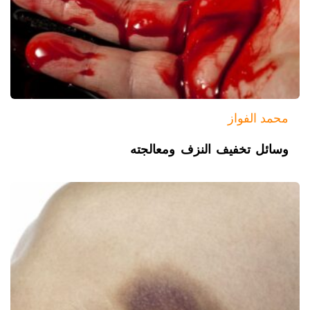
محمد الفواز
وسائل تخفيف النزف ومعالجته