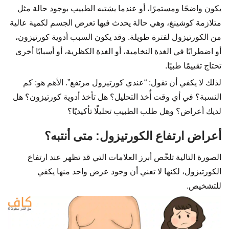
يكون واضحًا ومستمرًا، أو عندما يشتبه الطبيب بوجود حالة مثل
متلازمة كوشينغ، وهي حالة يحدث فيها تعرض الجسم لكمية عالية
من الكورتيزول لفترة طويلة. وقد يكون السبب أدوية كورتيزون،
أو اضطرابًا في الغدة النخامية، أو الغدة الكظرية، أو أسبابًا أخرى
تحتاج تقييمًا طبيًا.
لذلك لا يكفي أن تقول: “عندي كورتيزول مرتفع”. الأهم هو: كم
النسبة؟ في أي وقت أُخذ التحليل؟ هل تأخذ أدوية كورتيزون؟ هل
لديك أعراض؟ وهل طلب الطبيب تحليلًا تأكيديًا؟
أعراض ارتفاع الكورتيزول: متى أنتبه؟
الصورة التالية تلخّص أبرز العلامات التي قد تظهر عند ارتفاع
الكورتيزول، لكنها لا تعني أن وجود عرض واحد منها يكفي
للتشخيص.