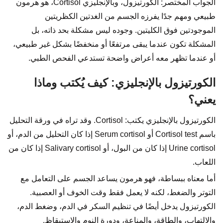
الجواب المختصر: الكورتيزول، وبالإنجليزي Cortisol، هو هرمون
طبيعي ومهم جدًا يفرزه الجسم من الغدتين الكظريتين
الموجودتين فوق الكليتين. وجوده ليس مشكلة بحد ذاته، بل
المشكلة تكون عندما يبقى مرتفعًا أو منخفضًا بشكل غير طبيعي،
أو عندما تظهر معه أعراض واضحة تستدعي الفحص الطبي.
الكورتيزول بالإنجليزي: كيف يُكتب وماذا
يعني؟
الكورتيزول بالإنجليزي يكتب: Cortisol. وقد تراه في ورقة التحليل
باسم Cortisol test أو Serum cortisol إذا كان التحليل من الدم، أو
Urine cortisol إذا كان من البول، أو Salivary cortisol إذا كان من
اللعاب.
أما معناه ببساطة، فهو هرمون يساعد الجسم على التعامل مع
التوتر والضغط، لكنه لا يعمل فقط وقت الخوف أو العصبية.
الكورتيزول يدخل أيضًا في تنظيم السكر في الدم، وضغط الدم،
والالتهاب، والطاقة، والمناعة، ودورة النوم والاستيقاظ.