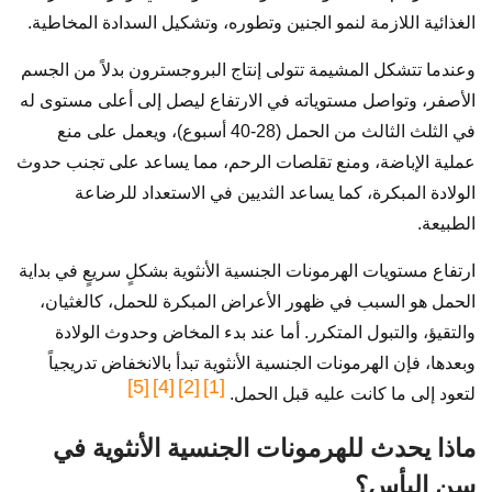
الغذائية اللازمة لنمو الجنين وتطوره، وتشكيل السدادة المخاطية.
وعندما تتشكل المشيمة تتولى إنتاج البروجسترون بدلاً من الجسم
الأصفر، وتواصل مستوياته في الارتفاع ليصل إلى أعلى مستوى له
في الثلث الثالث من الحمل (28-40 أسبوع)، ويعمل على منع
عملية الإباضة، ومنع تقلصات الرحم، مما يساعد على تجنب حدوث
الولادة المبكرة، كما يساعد الثديين في الاستعداد للرضاعة
الطبيعة.
ارتفاع مستويات الهرمونات الجنسية الأنثوية بشكلٍ سريعٍ في بداية
الحمل هو السبب في ظهور الأعراض المبكرة للحمل، كالغثيان،
والتقيؤ، والتبول المتكرر. أما عند بدء المخاض وحدوث الولادة
وبعدها، فإن الهرمونات الجنسية الأنثوية تبدأ بالانخفاض تدريجياً
[5]
[4]
[2]
[1]
لتعود إلى ما كانت عليه قبل الحمل.
ماذا يحدث للهرمونات الجنسية الأنثوية في
سن اليأس؟