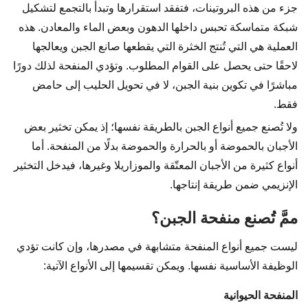
جزء من هذه البروتينات، فتفقد استقرارها وتبدأ بالتجمع لتشكيل
شبكة متماسكة تحبس داخلها الدهون وبعض الماء والمعادن. هذه
العملية هي التي تُنتج الخثرة التي يقطعها صانع الجبن ويعالجها
لاحقًا حتى يحصل على القوام المطلوب. وتؤدي المنفحة لذلك دورًا
مباشرًا في تكوين بنية الجبن، لا في تحويل الحليب إلى حامض
فقط.
ولا تُصنع جميع أنواع الجبن بالطريقة نفسها؛ إذ يمكن تخثير بعض
الأجبان بالحموضة أو بالحرارة والحموضة بدلًا من المنفحة. أما
أنواع كثيرة من الأجبان المعتّقة والموزاريلا وغيرها، فيدخل التخثير
الإنزيمي ضمن طريقة إنتاجها.
ممَّ تُصنع منفحة الجبن؟
ليست جميع أنواع المنفحة متشابهة في مصدرها، وإن كانت تؤدي
الوظيفة الأساسية نفسها. ويمكن تقسيمها إلى الأنواع الآتية:
المنفحة الحيوانية