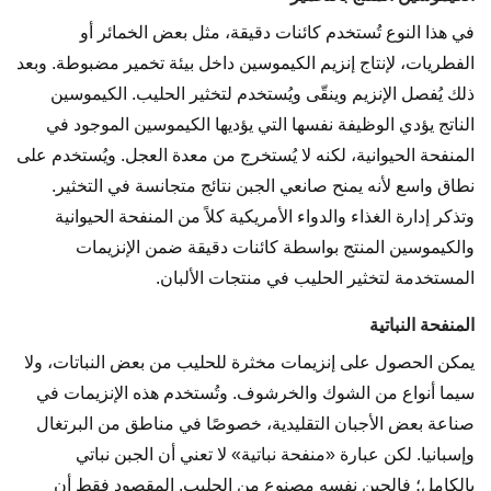
في هذا النوع تُستخدم كائنات دقيقة، مثل بعض الخمائر أو
الفطريات، لإنتاج إنزيم الكيموسين داخل بيئة تخمير مضبوطة. وبعد
ذلك يُفصل الإنزيم وينقّى ويُستخدم لتخثير الحليب. الكيموسين
الناتج يؤدي الوظيفة نفسها التي يؤديها الكيموسين الموجود في
المنفحة الحيوانية، لكنه لا يُستخرج من معدة العجل. ويُستخدم على
نطاق واسع لأنه يمنح صانعي الجبن نتائج متجانسة في التخثير.
وتذكر إدارة الغذاء والدواء الأمريكية كلاً من المنفحة الحيوانية
والكيموسين المنتج بواسطة كائنات دقيقة ضمن الإنزيمات
المستخدمة لتخثير الحليب في منتجات الألبان.
المنفحة النباتية
يمكن الحصول على إنزيمات مخثرة للحليب من بعض النباتات، ولا
سيما أنواع من الشوك والخرشوف. وتُستخدم هذه الإنزيمات في
صناعة بعض الأجبان التقليدية، خصوصًا في مناطق من البرتغال
وإسبانيا. لكن عبارة «منفحة نباتية» لا تعني أن الجبن نباتي
بالكامل؛ فالجبن نفسه مصنوع من الحليب. المقصود فقط أن