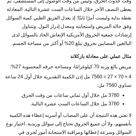
وقت حدوث الحرق، وليس من وقت الوصول إلى المستشفى، ثم
يعطى النصف الآخر خلال الساعات الست عشرة التالية. المعادلة
نقطة بداية وليست أمرًا ثابتًا؛ إذ يعدل الفريق الطبي كمية السوائل
وفق حالة المريض واستجابته ومعدل إدرار البول. وتتناول
إرشادات جمعية الحروق الأمريكية الإنعاش الحاد بالسوائل لدى
البالغين المصابين بحروق تبلغ 20% أو أكثر من مساحة الجسم.
مثال عملي على معادلة باركلاند
مريض بالغ وزنه 70 كيلوغرامًا، ومساحة حرقه المحسوبة 27%:
4 × 70 × 27 = 7560 مل إذن الكمية التقديرية خلال أول 24 ساعة
تساوي 7560 مل:
3780 مل خلال أول ثماني ساعات من وقت الحرق.
3780 مل خلال الساعات الست عشرة التالية.
لا تعني هذه النتيجة أن على المصاب أو أسرته إعطاء هذه الكمية
بأنفسهم، ولا أن جميع الحروق تحتاج إلى سوائل وريدية. اختيار نوع
السوائل وسرعة إعطائها ومراقبة الاستجابة أمور تُجرى في