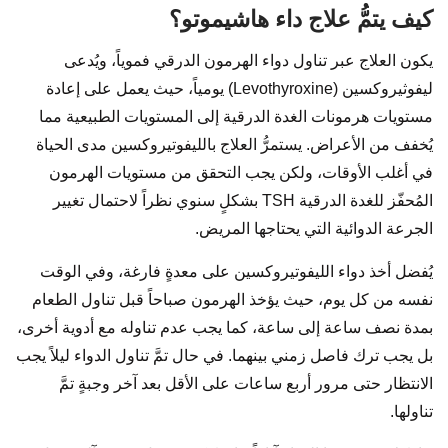
كيف يتمُّ علاج داء هاشيموتو؟
يكون العلاج عبر تناول دواء الهرمون الدرقي فموياً، ويُدعى
ليفوثيروكسين (Levothyroxine) يومياً، حيث يعمل على إعادة
مستويات هرمونات الغدة الدرقية إلى المستويات الطبيعية مما
يُخفف من الأعراض. يستمرُّ العلاج بالليفوتيروكسين مدى الحياة
في أغلب الأوقات، ولكن يجب التحقق من مستويات الهرمون
المُحفّز للغدة الدرقية TSH بشكلٍ سنوي نظراً لاحتمال تغيير
الجرعة الدوائية التي يحتاجها المريض.
يُفضل أخذ دواء الليفوتيروكسين على معدةٍ فارغة، وفي الوقت
نفسه من كل يوم، حيث يؤخذ الهرمون صباحاً قبل تناول الطعام
بمدة نصف ساعة إلى ساعة، كما يجب عدم تناوله مع أدوية أخرى،
بل يجب ترك فاصل زمني بينهما. في حال تمَّ تناول الدواء ليلاً يجب
الانتظار حتى مرور أربع ساعات على الأقل بعد آخر وجبةٍ تمَّ
تناولها.