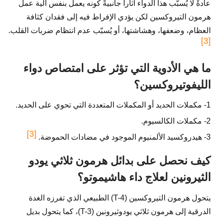
عادةً لا يُسبّب هذا الدواء آثاراً جانبيةً كونه يعمل بنفس آلية عمل
هرمون التيروكسين لكن يؤدي الإفراط فيه إلى فقدان كثافة
العظام، وضعفها، وهشاشتها، أو يُسبّب عدم انتظام ضربات القلب.
[3]
ما هي الأدوية التي تؤثر على امتصاص دواء
الليفوتيروكسين؟
1- مكملات الحديد أو المكملات المتعددة التي تحوي على الحديد.
2- مكملات الكالسيوم.
[3]
3- هيدروكسيد الألمنيوم الموجود في مضادات الحموضة.
كيف نحصل على بدائل هرمون ثلاثي يودو
الثيرونين لعلاج داء هاشيموتو؟
يتحول هرمون التيروكسين (T-4) الطبيعي الذي تفرزه الغدة
الدرقية إلى هرمون ثلاثي يودوثيرونين (T-3)، كما يتحول بديل