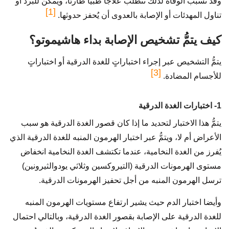
وقد تُسبّب الوفاة لذلك تتطلب علاجاً طبياً طارئاً، ويمكن للبرد أو
[1]
تناول المهدئات أو الإصابة بالعدوى أن يُحفز حدوثها.
كيف يتمُّ تشخيص الإصابة بداء هاشيموتو؟
يتمُّ التشخيص عبر إجراء اختباراتٍ للغدة الدرقية أو اختباراتٍ
[3]
للأجسام المضادة.
1- اختبارات الغدة الدرقية
يتمُّ هذا الاختبار لتحديد ما إذا كان قصور الغدة الدرقية هو سبب
الأعراض أم لا، ويتمُّ عبر اختبار الهرمون المنبه للغدة الدرقية الذي
يُفرز من الغدة النخامية، عندما تكتشف الغدة النخامية انخفاض
مستوى الهرمونات الدرقية (التيروكسين وثلاثي يودوالثيرونين)
ترسل الهرمون المنبه من أجل تحفيز الهرمونات الدرقية.
وأيضا اختبار الدم حيث يشير ارتفاع مستويات الهرمون المنبه
للغدة الدرقية على الإصابة بقصور الغدة الدرقية، وبالتالي احتمال