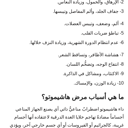
2- الإرهاق، والخمول، وزيادة النعاس.
3- جفاف الجلد، وألم المفاصل وتيبسها.
4- ألم، وضعف، وتيبس العضلات.
5- تباطؤ ضربات القلب.
6- عدم انتظام الدورة الشهرية، وزيادة النزف خلالها.
7- هشاشة الأظافر، وتساقط الشعر.
8- انتفاخ الوجه، وتضخُّم اللسان.
9- الاكتئاب، ومشاكل في الذاكرة.
10- زيادة الوزن، والإمساك.
ما هي أسباب مرض هاشيموتو؟
داء هاشيموتو اضطرابٌ مناعيٌّ ذاتي أي يصنع الجهاز المناعي
أجساماً مضادةً تهاجم خلايا الغدة الدرقية لاعتقاده أنها أجسام
غريبة، كالجراثيم أو الفيروسات أو أي جسمٍ خارجي آخر، ويؤدي