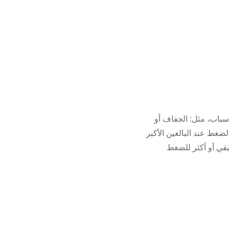
سباب، مثل: الجفاف أو
ضغط عند البالغين الأكبر
لاثة دقائق، يجب أن يكون الانخفاض 20 ميلي متر زئبقي أو أكثر للضغط