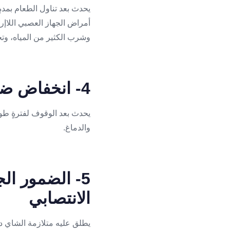
يحدث بعد تناول الطعام بمدةٍ
أمراض الجهاز العصبي اللاإر
وشرب الكثير من المياه، وتجن
4- انخفاض ضغط الدم المتوسط عصبياً
يحدث بعد الوقوف لفترةٍ طوي
والدماغ.
5- الضمور ا
الانتصابي