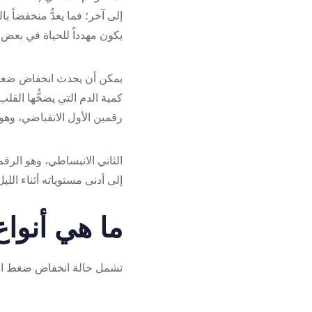
إلى آخر؛ فما يعدُّ منخفضاً 
يكون مهدداً للحياة في بعض 
يمكن أن يحدث انخفاض ضغط ا
كمية الدم التي يضخُّها القل
رقمين الأول الانقباضي، وهو
الثاني الانبساطي، وهو الر
إلى أدنى مستوياته أثناء الليل
ما هي أنوا
تشمل حالة انخفاض ضغط الدم (Hypotension pressure) عدة أنو