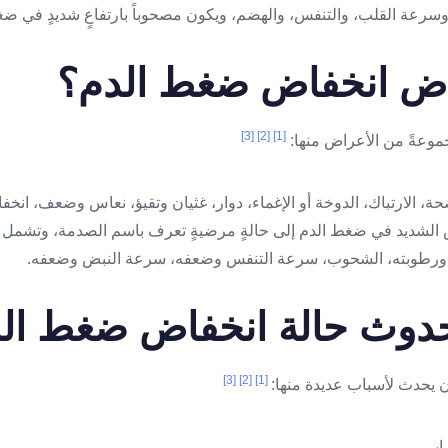
وسرعة القلب، والتنفس، والهضم، ويكون مصحوباً بارتفاعٍ شديدٍ في ضغط 
اض انخفاض ضغط الدم؟
[3]
[2]
[1]
وعةً من الأعراض منها:
حة، الارتباك، الدوخة أو الإغماء، دوار، غثيان وتقيؤ، نعاس وضعف، انخ
فاض الشديد في ضغط الدم إلى حالةٍ مرضيةٍ تعرف باسم الصدمة، وتشمل
لد ورطوبته، الشحوب، سرعة التنفس وضعفه، سرعة النبض وضعفه.
حدوث حالة انخفاض ضغط ال
[3]
[2]
[1]
 يحدث لأسباب عديدة منها: