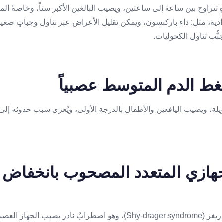
 تتراوح بين ساعة إلى ساعتين، ويصيب البالغين الأكبر سناً، وخاصةً ال
ادية، مثل: داء باركنسون، ويمكن تقليل الأعراض عبر تناول وجباتٍ صغ
ُّب تناول الكحوليات.
لة، ويصيب اليافعين والأطفال بالدرجة الأولى، ويُعزى سبب حدوثه إلى
لجهازي المتعدد المصحوب بانخفاض
يطلق عليه متلازمة الشاي دريغر (Shy-drager syndrome)، وهو اضطرابٌ ناد