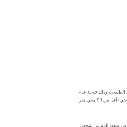
الطبيعي، وذلك نتيجة عدم
حصول القلب والدماغ على كميةٍ كافيةٍ من الدم، حيث تكون قراءة الرقم العلوي (ضغط الدم الانقباضي) أقل من 90 ميلي متر
 زئبقي، يتفاوت معدل انخفاض ضغط الدم من شخصٍ