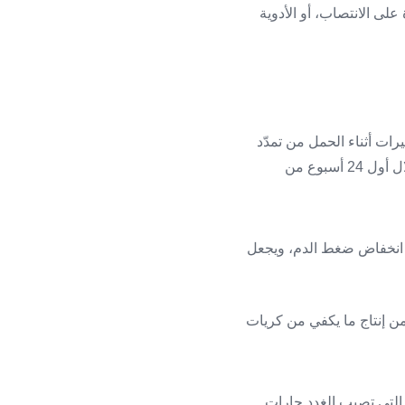
على الانتصاب، أو الأدوية
ات أثناء الحمل من تمدّد
الأوعية الدموية بسرعة، مما يسبّب انخفاض مستويات ضغط الدم، ومن الشائع حدوث الانخفاض خلال أول 24 أسبوع من
ى انخفاض ضغط الدم، ويجعل
B12 ،B، والحديد، مما يمنع الجسم من إنتاج ما يكفي من كريات
 التي تصيب الغدد جارات