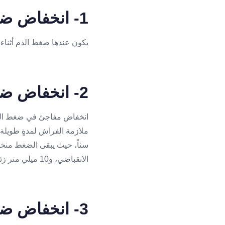
1- انخفاض ضغط الدم المطلق
يكون عندها ضغط الدم أثناء الراحة أقل من 90
2- انخفاض ضغط الدم الانتصابي
انخفاض مفاجئ في ضغط الدم،
ملازمة الفراش لمدةٍ طويلة،
الانقباضي، و10 ميلي متر زئبقي أو أكثر للضغط الانبساطي.
3- انخفاض ضغط الدم بعد الأكل