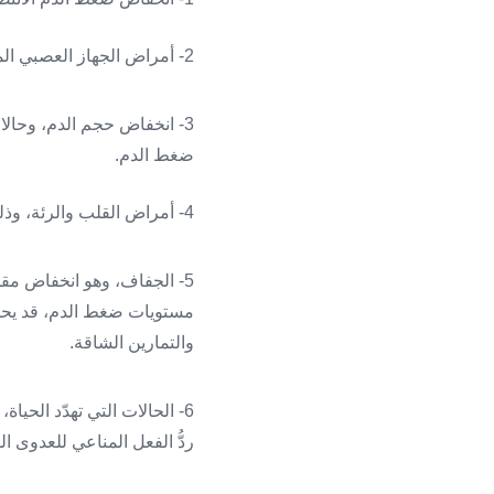
2- أمراض الجهاز العصبي المركزي، مثل: داء باركنسون.
3- انخفاض حجم الدم، وحالات
ضغط الدم.
4- أمراض القلب والرئة، وذلك عندما لا يعملان بشكلٍ طبيعي أو عند الإصابة بفشل القلب.
5- الجفاف، وهو انخفاض مقد
مستويات ضغط الدم، قد يحدث ا
والتمارين الشاقة.
6- الحالات التي تهدّد الحيا
ردُّ الفعل المناعي للعدوى ال