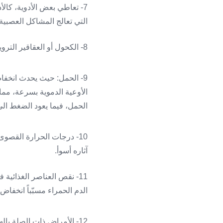
7- تعاطي بعض الأدوية، كالأ
التي تعالج المشاكل العصبية 
8- الكحول أو العقاقير الترويحية، وبعض المكملات العشبية والفيتامينات، أو العلاجات المنزلية.
9- الحمل: حيث يحدث انخفا
الحمل، فيما يعود الضغط الى م
10- درجات الحرارة القصو
آثاره أسوأ.
الدم الحمراء مسبّباً انخفا
12- الأمراض ذات الصلة ب