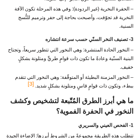
– الحفرة النخرية (غير الردودة): وفي هذه المرحلة تكون الآفة
النخرية قد تجوّفت، وأصبحت بحاجة إلى حفر وترميم للنُّسج
السنية.
3- تصنيف النخر السنّي حسب سرعة انتشاره
– النخور الحادة المنتشرة: وهي النخور التي تتطور سريعاً، وتجتاح
البنية السنّية وعادةً ما تكون ذات قوامٍ طريٍّ ومتلونة بشكلٍ
خفيف.
– النخور المزمنة البطيئة أو المتوقّفة: وهي النخور التي تتقدم
[3]
ببطء، وتكون ذات قوامٍ قاسٍ ومتلونة بشكلٍ شديد.
ما هي أبرز الطرق المُتّبعة لتشخيص وكشف
النخور في الحفرة الفموية؟
1- الفحص العيني والسريري
تتطلب هذه الطريقة مجموعةً من الشروط أبرزها: الإضاءة الجيدة