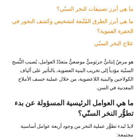
ما هي أبرز تصنيفات النخر السنّي؟
ما هي أبرز الطرق المُتّبعة لتشخيص وكشف النخور في
الحفرة الفموية؟
علاج النخر السنّي
هو مرضٌ إنتانيٌّ جرثوميٌّ موضعيٌّ متعدّدُ العوامل، يُصيب النُّسج
السنّية مؤدياً إلى تخريب البنية العضوية، بالتأثير على ألياف
الكولاجين والبنية اللاعضوية، من خلال عملية خسف الأملاح
المعدنية في السن.
ما هي العوامل الرئيسية المسؤولة عن بدء
تطوُّر النخر السنّي؟
لابدّ لبدء تطوُّر عملية النخر من وجود أربعة عوامل أساسية
مجتمعة: