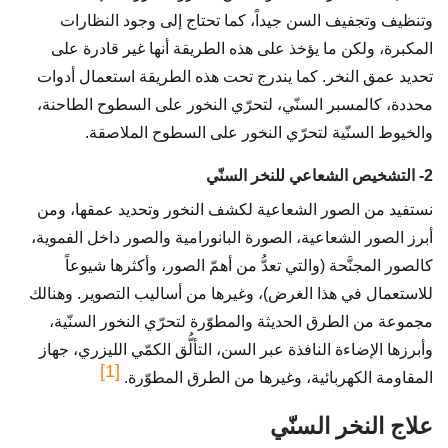
وتنظيف وتجفيف السن جيداً، كما تحتاج إلى وجود النظارات
المكبرة، ولكن ما يؤخذ على هذه الطريقة أنها غير قادرة على
تحديد عمق النخر. كما يندرج تحت هذه الطريقة استعمال أدوات
محددة، كالمسبر السنّي، لتحرّي النخور على السطوح الطاحنة،
والخيوط السنّية لتحرّي النخور على السطوح الملاصقة.
2- التشخيص الشعاعي للنخر السنّي
نستفيد من الصور الشعاعية لكشف النخور وتحديد عمقها، ومن
أبرز الصور الشعاعية، الصورة البانورامية والصور داخل الفموية،
كالصور المجنَّحة (والتي تعدُّ من أهمّ الصور، وأكثرها شيوعاً
للاستعمال في هذا الغرض)، وغيرها من أساليب التصوير. وهنالك
مجموعة من الطرق الحديثة والمطوّرة لتحرّي النخور السنّية،
وأبرزها الإضاءة النافذة عبر السن، التألُّق الكمّي الليزري، جهاز
[1]
المقاومة الكهربائية، وغيرها من الطرق المطوّرة.
علاج النخر السنّي