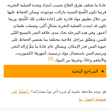
عادةً ما تختلف طرق العلاج بحسب امتداد وشدة العملية النخرية،
فربما تكون النُّسج السنية مازالت موجودة، ويمكن الحفاظ عليها
من خلال تطبيق مواد قادرة على إعادة تمَعْدن تلك النُّسج، وربما
تكون قد امتدت العملية النخرية بشكلٍ أكبر، وشملت طبقاتٍ
أعمق، وفي هذه المرحلة نحدّد مدى علاقة النخر بالنسيج اللبّي
للسن، ونطبّق مراحل علاجية مختلفة بما يقتضي الحفاظ على
حيوية السن قدر الإمكان. وبشكلٍ عام عادةً ما يتمُّ إزالة النخر،
وترميم السن باستعمال مواد ترميمية، أشهرها: الكمبوزيت،
[2]
والأملغم وGic، وغيرها من المواد.
المراجع البحثية
راسلنا عبر
هل توجد ملاحظة علمية أو شيء آخر تودّ مشاركته؟
صفحة اتصل بنا.