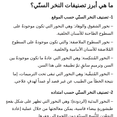
ما هي أبرز تصنيفات النخر السنّي؟
1- تصنيف النخر السنّي حسب الموقع
– نخور الشقوق والوهاد: وهي النخور التي تكون موجودةً على
السطوح الطاحنة للأسنان الخلفية.
– نخور السطوح الملاصقة: والتي تكون موجودةً على السطوح
المُلاصقة للأسنان الأمامية والخلفية.
– النخور المُنتكِسة: وهي النخور التي عادةً ما تكون موجودةً بين
السن وترميمٍ سابقٍ تمّ تطبيقه على هذا السن.
– النخور المُتبقّية: وهي النخور التي تبقى تحت الترميمات، إما
نتيجة الخطأ من الطبيب عن غير قصد أو عمداً لهدفٍ علاجي.
2- تصنيف النخر السنّي حسب امتداده
– النخور البدئية (الردودة): وهي النخور التي تظهر على شكل بقعةٍ
طبشوريةٍ بيضاء قاسية، يمكن معالجتها من خلال عملية إعادة
التمَعْدن للنُّسج السنيّة دون اللجوء إلى حفرها.