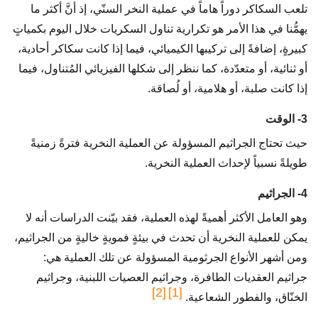
تلعب السكاكر دوراً هاماً في عملية النخر السنّي، إذ أنَّ أكثر ما
يهمُّنا في هذا الأمر هو تكرارية تناول السكريات خلال اليوم بكمياتٍ
كبيرةٍ، إضافةً إلى تركيبها الكيميائي، فيما إذا كانت سكاكر أحادية،
أو ثنائية، أو متعدّدة، كما ننظر إلى شكلها الفيزيائي المُتناول، فيما
إذا كانت صلبة، أو هلامية، أو لُصاقة.
3- الوقت
حيث تحتاج الجراثيم المسؤولة عن العملية النخرية فترةً زمنيةً
طويلةً نسبياً لإحداث العملية النخرية.
4- الجراثيم
وهو العامل الأكثر أهميةً لهذه العملية، فقد بيّنت الدراسات أنه لا
يمكن للعملية النخرية أن تحدث في بيئةٍ فمويةٍ خاليةٍ من الجراثيم،
ومن أشهر الأنواع الجرثومية المسؤولة عن تلك العملية هي:
جراثيم العقديات الطافرة، وجراثيم العصيات اللبنية، وجراثيم
[2]
[1]
الخنّاق، والفطور الشعاعية.