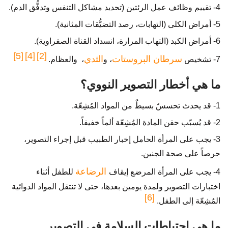
4- تقييم وظائف عمل الرئتين (تحديد مشاكل التنفس وتدفُّق الدم).
5- أمراض الكلى (التهابات، رصد التضيُّقات المثانية).
6- أمراض الكبد (التهاب المرارة، انسداد القناة الصفراوية).
[5]
[4]
[2]
سرطان البروستات
الثدي
7- تشخيص
، و
، والعظام.
ما هي أخطار التصوير النووي؟
1- قد يحدث تحسسٌ بسيطٌ من المواد المُشِعّة.
2- قد يُسبّب حقن المادة المُشِعّة ألماً خفيفاً.
3- يجب على المرأة الحامل إخبار الطبيب قبل إجراء التصوير،
حرصاً على صحة الجنين.
الرضاعة
4- يجب على المرأة المرضع إيقاف
للطفل أثناء
اختبارات التصوير ولمدة يومين بعدها، حتى لا تنتقل المواد الدوائية
[6]
المُشِعّة إلى الطفل.
ما هي احتياطات السلامة في التصوير