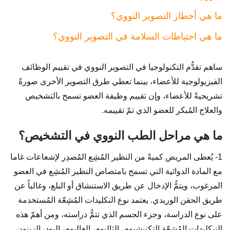
ما هي أخطار التصوير النووي؟
ما هي احتياطات السلامة في التصوير النووي؟
ساهم تقدُّم التكنولوجيا في التصوير النووي في تقييم الوظائف
الفيزيولوجية للأعضاء، بينما تعطي طرق التصوير الأخرى صورةً
تشريحيةً للأعضاء، وإن تقييم وظيفة العضو تسمح بالتشخيص
والعلاج المُبكر للعضو الذي تمّ تقييمه.
ما هي مراحل الطب النووي في التشخيص؟
1- يُعطى المريض كميةً من النظير المُشِع المُصدِر لإشعاعات غاما
مع المادة الدوائية التي تسمح بامتصاص النظير المُشِع في العضو
المرغوب، ويتمُّ الإدخال عن طريق الاستنشاق أو البلع، وغالباً عن
طريق الحقن الوريدي. يعتمد نوع النكليدات المُشِعّة المُستخدمة
على نوع الدراسة، وجزء الجسم الذي تتمُّ دراسته، ومن أهمّ هذه
النيكليدات المُشِعّة التكنيشيوم، الثاليوم، الغاليوم، اليود، الزينون.