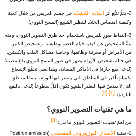
المادة المُشِعّة
2- يتمُّ تتبُّع أثر
في جسم المريض من خلال كمية
وكيفية امتصاص الخلايا للنظير المُشِع (المسح النووي).
3- التقاط صورٍ للمريض باستخدام أحد طرق التصوير النووي، ومنه
يتمُّ التشخيص عن كيفية قيام العضو بوظيفته، وتشخيص الكثير
من الأمراض أو معرفة وظائفها، وخاصةً مشاكل القلب والكليتين.
في حالة تشخيص الأورام يظهر في صور المسح النووي بقعٌ مضيئةٌ
(تُدعى بقع حارة) في الأماكن المصابة، وهذا يعني تجمُّع الإشعاع
بكمياتٍ أكبر في المناطق التي ينتشر فيها الورم، بينما المناطق
التي لا يمتصّ فيها النظير المُشِع تكون أقلَّ سطوعاً (تُدعى بالبقع
[2]
[1]
الباردة).
ما هي تقنيات التصوير النووي؟
[3]
من أهمّ تقنيات التصوير النووي ما يلي:
الإصدار البوزيتروني المقطعي
1- تقنية
(Positron emission