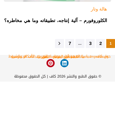
هالة وتار
الكلوروفورم – آلية إنتاجه، تطبيقاته وما هي مخاطره؟
7
3
2
…
1
حول كاف
سياسة الخصوصية
سياسة التحرير
الأحكام والشروط
Impressum – بيانات مشغّل الموقع
تغيير اعدادات الخصوصية
الغاء الموافقات
اتصل بنا
© حقوق الطبع والنشر 2026 كاف | كل الحقوق محفوظة