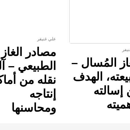
علي غنيفر
مصادر الغاز
يفر
از المُسال –
الطبيعي – آل
عته، الهدف
نقله من أما
إسالته
إنتاجه
ميته
ومحاسنها