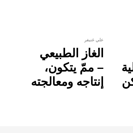
علي غنيفر
الغاز الطبيعي
ية
– ممّ يتكون،
كن
إنتاجه ومعالجته