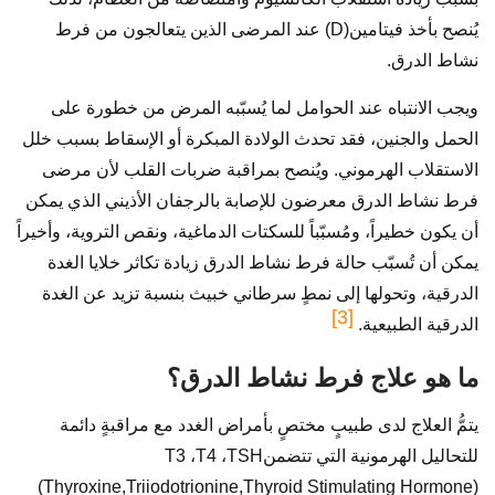
يُنصح بأخذ فيتامين(D) عند المرضى الذين يتعالجون من فرط
نشاط الدرق.
ويجب الانتباه عند الحوامل لما يُسبّبه المرض من خطورة على
الحمل والجنين، فقد تحدث الولادة المبكرة أو الإسقاط بسبب خلل
الاستقلاب الهرموني. ويُنصح بمراقبة ضربات القلب لأن مرضى
فرط نشاط الدرق معرضون للإصابة بالرجفان الأذيني الذي يمكن
أن يكون خطيراً، ومُسبّباً للسكتات الدماغية، ونقص التروية، وأخيراً
يمكن أن تُسبّب حالة فرط نشاط الدرق زيادة تكاثر خلايا الغدة
الدرقية، وتحولها إلى نمطٍ سرطاني خبيث بنسبة تزيد عن الغدة
[3]
الدرقية الطبيعية.
ما هو علاج فرط نشاط الدرق؟
يتمُّ العلاج لدى طبيبٍ مختصٍ بأمراض الغدد مع مراقبةٍ دائمة
للتحاليل الهرمونية التي تتضمنT3 ،T4 ،TSH
(Thyroxine,Triiodotrionine,Thyroid Stimulating Hormone)