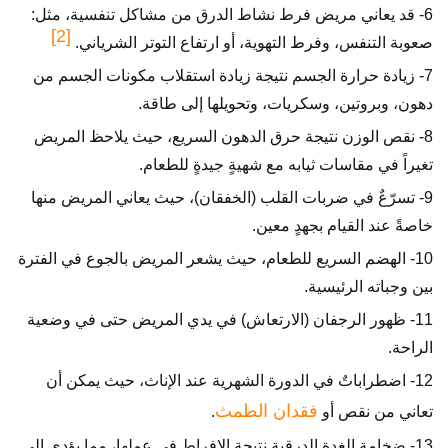
6- قد يعاني مريض فرط نشاط الدرق من مشاكل تنفسية، مثل:
[2]
صعوبة التنفس، وفرط التهوية، أو ارتفاع التوتر الشرياني.
7- زيادة حرارة الجسم نتيجة زيادة استقلاب مكونات الجسم من
دهون، وبروتين، وسكريات، وتحويلها إلى طاقة.
8- نقص الوزن نتيجة حرق الدهون السريع، حيث يلاحظ المريض
تغيراً في مقاسات ثيابه مع شهيةٍ جيدةٍ للطعام.
9- تسرّعٌ في ضربات القلب (الخفقان)، حيث يعاني المريض منها
خاصةً عند القيام بجهدٍ معين.
10- الهضم السريع للطعام، حيث يشعر المريض بالجوع في الفترة
بين وجباته الرئيسية.
11- ظهور الرجفان (الارتعاش) في يدي المريض حتى في وضعية
الراحة.
12- اضطراباتٌ في الدورة الشهرية عند الإناث، حيث يمكن أن
فقدان الطمث
تعاني من نقص أو
.
13- ضخامة الغدة الدرقية نتيجة الإفراط في عملها، مما يؤدي إلى