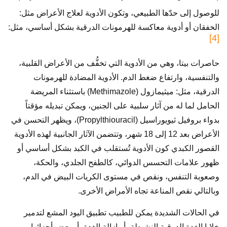
للوصول إلى حدّها الطبيعي، وتكون الأدوية لعلاج الأعراض مثل:
الخفقان أو أدوية معاكسة للهرمونات الدرقية بشكل أساسي، مثل:
[4]
حاصرات بيتا، وهي من الأدوية التي تخفُّف من الأعراض القلبية،
والتنفسية، وارتفاع ضغط الدم. الأدوية المضادة للهرمونات
الدرقية، مثل: ميثيمازول (Methimazole) باستثناء المريضة
الحامل لما له من آثار سلبية على الجنين، ويمكن تبديله مؤقتاً
بدواء بروفيل ثيويوراسيل (Propylthiouracil)، ويظهر التحسن في
الأعراض بعد 12 إلى 18 شهر، وتتضمن الآثار الجانبية لهذه الأدوية
القصور الكبدي كون الأدوية تُستقلب في الكبد بشكل أساسي أو
ظهور علامات التحسس الدوائي، كالطفح الجلدي، والحكة،
وصعوبة التنفس، ونقص في مستوى الكريات البيض في الدم،
وبالتالي نقص المناعة تجاه الأمراض الأخرى.
في الحالات الشديدة يمكن للطبيب تطبيق اليود المشع لتدمير
خلايا الغدة الدرقية النشيطة، أو إزالة الغدة، أو بعض أجزائها