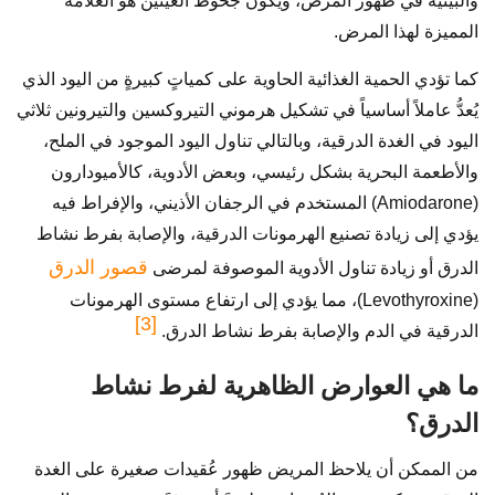
والبيئية في ظهور المرض، ويكون جحوظ العينين هو العلامة
المميزة لهذا المرض.
كما تؤدي الحمية الغذائية الحاوية على كمياتٍ كبيرةٍ من اليود الذي
يُعدُّ عاملاً أساسياً في تشكيل هرموني التيروكسين والتيرونين ثلاثي
اليود في الغدة الدرقية، وبالتالي تناول اليود الموجود في الملح،
والأطعمة البحرية بشكل رئيسي، وبعض الأدوية، كالأميودارون
(Amiodarone) المستخدم في الرجفان الأذيني، والإفراط فيه
يؤدي إلى زيادة تصنيع الهرمونات الدرقية، والإصابة بفرط نشاط
قصور الدرق
الدرق أو زيادة تناول الأدوية الموصوفة لمرضى
(Levothyroxine)، مما يؤدي إلى ارتفاع مستوى الهرمونات
[3]
الدرقية في الدم والإصابة بفرط نشاط الدرق.
ما هي العوارض الظاهرية لفرط نشاط
الدرق؟
من الممكن أن يلاحظ المريض ظهور عُقيدات صغيرة على الغدة