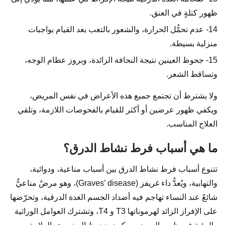
ظهور كتلةٍ في العنق.
14- عدم تحمُّل الحرارة، والشعور بالتعب بعد القيام بواجبات
منزلية بسيطة.
15- جحوظ العينين نتيجة النحافة الزائدة، وبروز عظام الوجه،
وتساقط الشعر.
ولا يشترط أن تجتمع جميع هذه الأعراض في نفس المريض،
ويكفي ظهور عرضين أو أكثر للقيام بالفحوصات اللازمة، وتلقي
العلاج المناسب.
ما هي أسباب فرط نشاط الدرق؟
تتنوع أسباب فرط نشاط الدرق بين أسباب مناعية، ودوائية،
والتهابية، ويُعدُّ داء غريفز (Graves’ disease)، وهو مرضٌ مناعيٌّ
شائعٌ عند النساء تهاجم فيه أضداد الجسم الغدة الدرقية، وتحرّضها
على الإفراز الزائد لهرموناتها T3 و T4، وتشترك العوامل الوراثية