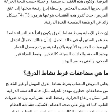
الدرقية، وتكون هذه العُقيدات سليمةً أو خبيثةً حسب نتيجة الخزعة
التي يجريها الطبيب المختص بواسطة إبرةٍ رفيعة يدخلها إلى عنق
المريض، حيث تُفرز هذه العُقيدات بنوعيها هرمون T4، T3 بشكل
زائد عن الوظيفة الطبيعية للغدة الدرقية.
إن خطر الإصابة بفرط نشاط الدرق يكون زائداً عند النساء خاصةً
بعد عمر الستين أو في حالة الحمل، إذ أن هنالك احتمالٌ لتدخل
الهرمونات الجنسية الأنثوية بالإمراضية، ويرتفع معدل الخطر
بوجود القصة، والعادات السيئة، كالتدخين، ونمط الغذاء غير
الصحي، والغني بعنصر اليود.
ما هي مضاعفات فرط نشاط الدرق؟
يعاني المريض المصاب بفرط نشاط الدرق المهمل أو غير المُعالج
من مضاعفاتٍ خطيرةٍ مهددةٍ للحياة، مثل: حالة العاصفة الدرقية
التي تتمثل بارتفاع الحرارة، وضغط الدم الشرياني، وزيادة ضربات
القلب. كما قد يؤثر على صحة العظام، فتُسبّب هشاشة العظام
بسبب زيادة استقلاب الكالسيوم وامتصاصه من العظام، لذلك