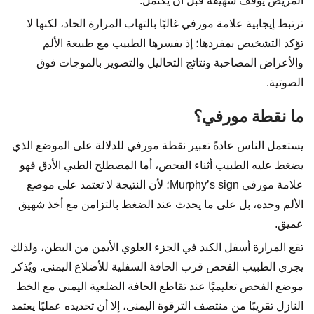
المريض يوقف شهيقه قبل أن يكتمل.
ترتبط إيجابية علامة مورفي غالبًا بالتهاب المرارة الحاد، لكنها لا
تؤكد التشخيص بمفردها؛ إذ يفسرها الطبيب مع طبيعة الألم
والأعراض المصاحبة ونتائج التحاليل والتصوير بالموجات فوق
الصوتية.
ما نقطة مورفي؟
يستعمل الناس عادةً تعبير نقطة مورفي للدلالة على الموضع الذي
يضغط عليه الطبيب أثناء الفحص، أما المصطلح الطبي الأدق فهو
علامة مورفي Murphy’s sign؛ لأن النتيجة لا تعتمد على موضع
الألم وحده، بل على ما يحدث عند الضغط بالتزامن مع أخذ شهيق
عميق.
تقع المرارة أسفل الكبد في الجزء العلوي الأيمن من البطن، ولذلك
يجري الطبيب الفحص قرب الحافة السفلية للأضلاع اليمنى. ويُذكر
موضع الفحص تعليميًا عند تقاطع الحافة الضلعية اليمنى مع الخط
النازل تقريبًا من منتصف الترقوة اليمنى، إلا أن تحديده عمليًا يعتمد