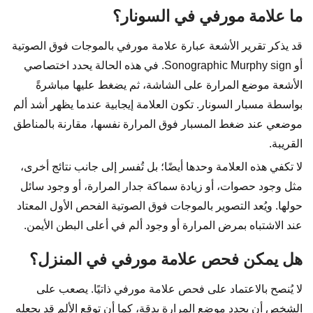
ما علامة مورفي في السونار؟
قد يذكر تقرير الأشعة عبارة علامة مورفي بالموجات فوق الصوتية
أو Sonographic Murphy sign. في هذه الحالة يحدد اختصاصي
الأشعة موضع المرارة على الشاشة، ثم يضغط عليها مباشرةً
بواسطة مسبار السونار. تكون العلامة إيجابية عندما يظهر أشد ألم
موضعي عند ضغط المسبار فوق المرارة نفسها، مقارنة بالمناطق
القريبة.
لا تكفي هذه العلامة وحدها أيضًا؛ بل تُفسر إلى جانب نتائج أخرى،
مثل وجود حصوات، أو زيادة سماكة جدار المرارة، أو وجود سائل
حولها. ويُعد التصوير بالموجات فوق الصوتية الفحص الأول المعتاد
عند الاشتباه بمرض المرارة أو وجود ألم في أعلى البطن الأيمن.
هل يمكن فحص علامة مورفي في المنزل؟
لا يُنصح بالاعتماد على فحص علامة مورفي ذاتيًا. يصعب على
الشخص أن يحدد موضع المرارة بدقة، كما أن توقع الألم قد يجعله