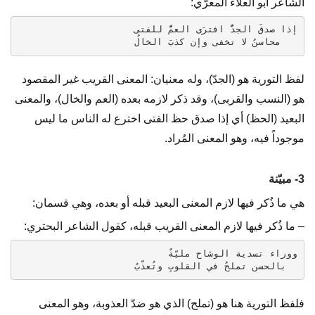
الشاعر أبو العلاء المعرّي:
إذا صدقَ الجدُّ افترَى العمُّ للفتى
   محاسنُ لا تخفى وإن كذبَ الخالُ
لفظ التورية هو (الجدّ)، وله معنيان: المعنى القريب غير المقصود
هو (النسب والقربى)، وقد ذكر لازمه بعده (العم والخال)، والمعنى
البعيد (الحظ) أي إذا صدق حظ الفتى اخترع له الناس ما ليس
موجوداً فيه، وهو المعنى المُراد.
3- مبيّنة
هي ما ذُكر فيها لازم المعنى البعيد قبله أو بعده، وهي قسمان:
– ما ذُكر فيها لازم المعنى القريب قبله، كقول الشاعر البحتري:
ووراء تسدية الوشاح مليّةٌ
  بالحسن تملحُ في القلوبِ وتُعذّبُ
فلفظ التورية هنا هو (تملح) الذي هو ضدّ العذوبة، وهو المعنى