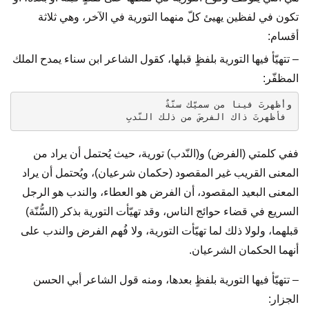
تكون في لفظين يهيئ كلّ منهما التورية في الآخر، وهي ثلاثة
أقسام:
– تتهيّأ فيها التورية بلفظٍ قبلها، كقول الشاعر ابن سناء يمدح الملك
المظفّر:
وأظهرتَ فينا من سميّك سنّةٌ
 فأظهرتَ ذاك الفرضَ من ذلك النّدبِ
ففي كلمتي (الفرض) و(النّدب) تورية، حيث يُحتمل أن يراد من
المعنى القريب غير المقصود (حكمان شرعيان)، ويُحتمل أن يراد
المعنى البعيد المقصود، أن الفرض هو العطاء، والندب هو الرجل
السريع في قضاء حوائج الناس، وقد تهيّأت التورية بذكر (السُّنّة)
قبلهما، ولولا ذلك لما تهيّأت التورية، ولا فُهم الفرض والندب على
أنهما الحكمان الشرعيان.
– تتهيّأ فيها التورية بلفظٍ بعدها، ومنه قول الشاعر أبي الحسن
الجزار: