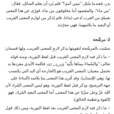
بدر، فعندما سُئل: “ممن أنتم؟” فلم يُرد أن يعلم السائل، فقال:
“من ماء”، والمقصود أننا مخلوقون من ماء، فورّى عن هذا المعنى
بقبيلةٍ من العرب تُدعى (ماء)، فلم يُذكر من لوازم المعنى القريب
أو البعيد ما يلائمهما، فهي مجرّدة.
2- مرشّحة
سمّيت بالمرشّحة لتقويتها بذكر لازمٍ للمعنى القريب، ولها قسمان:
– ما ذكر فيه لازم المعنى القريب قبل لفظ التورية، ومنه قوله
تعالى: “والسّماءَ بنيناها بأَيْيد”
، فكلمة الأيدي مفردها يد
{الذاريات 47}
تحتمل معنيان: المعنى القريب هو (الجارحة أي اليد التي يكتسب
بها، وهي للإنسان)، وقد قُرن هذا المعنى بما يلائمه (البناء) على
جهة الترشيح، وذكر قبل لفظ التورية، وهو ليس المعنى المُراد لأن
الله عزّ وجل منزّهٌ عن هذا المعنى، أما المعنى البعيد المُراد، فهو
(القوة وعظمة الخالق).
– ما ذكر فيه لازم المعنى القريب بعد لفظ التورية، ومن ذلك قول