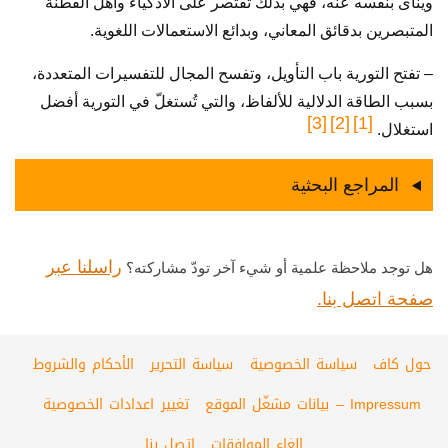
وينأى بنفسه عنه، فهي بذلك تقتصر على الأذكياء وأهل الفطنة
المتبصرين بدقائق المعاني، وبدائع الاستعمالات اللغوية.
– تفتح التورية باب التأويل، وتفسح المجال للتفسيرات المتعددة،
بسبب الطاقة الدلالية للألفاظ، والتي تُستغلّ في التورية أفضل
[3]
[2]
[1]
استغلال.
المراجع البحثية
راسلنا عبر
هل توجد ملاحظة علمية أو شيء آخر تودّ مشاركته؟
صفحة اتصل بنا.
حول كاف
سياسة الخصوصية
سياسة التحرير
الأحكام والشروط
Impressum – بيانات مشغّل الموقع
تغيير اعدادات الخصوصية
الغاء الموافقات
اتصل بنا