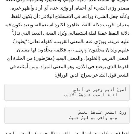
مصدر ورّى الشيء أي أخفاه، أو ورّى عنه، أي أراد وأظهر غيره،
وكأنه جعل الشيء وراءه. في الاصطلاح البلاغي: أن يكون للفظ
معنيان: قريب دلالة اللفظ ظاهرة لكثرة استعماله، وبعيد تكون فيه
دلالة اللفظ خفيةً لقلة استعماله، ويُراد المعنى البعيد الذي تدل ُّ
عليه قرينة، ويورّى عنه بالمعنى القريب، كقوله تعالى: “يطوفُ
عليهم ولدانٌ مخلّدون”
، فكلمة مخلّدون لها معنيان:
{الواقعة 17}
المعنى القريب (الخلود)، والمعنى البعيد (مقرّطون) من الخلدة أي
القرط الذي يوضع في الأذن، وهو المعنى المراد. ومن أمثلته في
الشعر قول الشاعر سراج الدين الوراق:
أصونُ أديم وجهي عن أناسٍ
    لقاء الموت عندهمْ الأديب
وربُّ الشعرِ عندهمُ بغيضٌ
    ولو وافى بهِ لهمُ حبيبُ
لفظ (حبيب) له معنيان: المعنى القريب (المحبوب)، والمعنى البعيد