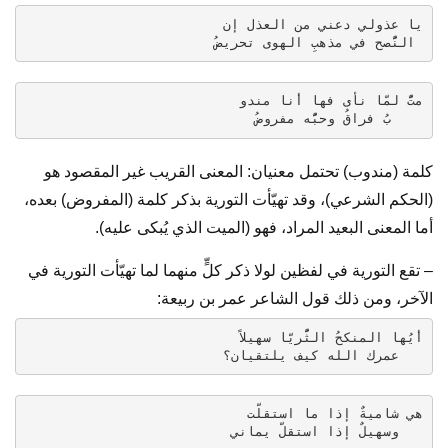
يا عذولي دعني من العذل إن
 النُّصح في مذهبِ الهوى تحريضُ
متُّ لمّا نأى فها أنا مندو
    بُ فراقُ وحبُّه مفروضُ
كلمة (مندوب) تحتمل معنيان: المعنى القريب غير المقصود هو
(الحكم الشرعي)، وقد تهيّأت التورية بذكر كلمة (المفروض) بعده،
أما المعنى البعيد المراد، فهو (الميت الذي يُبكى عليه).
– تقع التورية في لفظين لولا ذكر كلٍّ منهما لما تهيّأت التورية في
الآخر، ومن ذلك قول الشاعر عمر بن ربيعة:
أيُها المنكحُ الثُّريّا سهيلاً
   عمرك الله كيف يلتقيان؟
هي شاميةٌ إذا ما استقلّت
   وسهيلٌ إذا استقلّ يماني