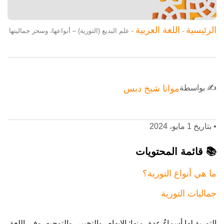
الرئيسية
اللغة العربية
-
-
علم البديع (التورية) – أنواعها، وسحر جماليتها
✍️ بواسطة
موانا شيخ دبس
•
بتاريخ 1 مايو، 2024
📚 قائمة المحتويات
ما هي أنواع التورية؟
جماليات التورية
التورية لها أسماءٌ عدة، منها: الإيهام، والتخيير، والتوجيه. وفي اللغة