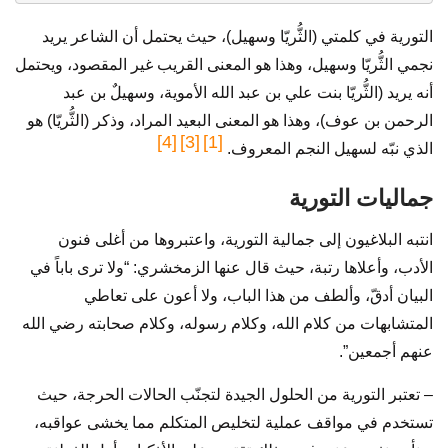
التورية في كلمتي (الثُّريّا وسهيل)، حيث يحتمل أن الشاعر يريد
نجمي الثُّريّا وسهيل، وهذا هو المعنى القريب غير المقصود، ويحتمل
أنه يريد (الثُّريّا بنت علي بن عبد الله الأموية، وسهيلٌ بن عبد
الرحمن بن عوف)، وهذا هو المعنى البعيد المراد، وذكر (الثُّريّا) هو
[4]
[3]
[1]
الذي نبّه لسهيل النجم المعروف.
جماليات التورية
انتبه البلاغيون إلى جمالية التورية، واعتبروها من أغلى فنون
الأدب، وأعلاها رتبة، حيث قال عنها الزمخشري: “ولا ترى باباً في
البيان أدقّ، وألطف من هذا الباب، ولا أعون على تعاطي
المتشابهات من كلام الله، وكلام رسوله، وكلام صحابته رضي الله
عنهم أجمعين”.
– تعتبر التورية من الحلول الجيدة لتجنّب الحالات الحرجة، حيث
تستخدم في مواقف عملية لتخليص المتكلم مما يخشى عواقبه،