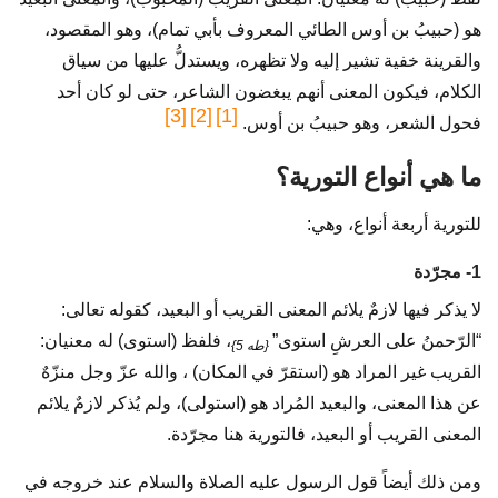
هو (حبيبُ بن أوس الطائي المعروف بأبي تمام)، وهو المقصود،
والقرينة خفية تشير إليه ولا تظهره، ويستدلُّ عليها من سياق
الكلام، فيكون المعنى أنهم يبغضون الشاعر، حتى لو كان أحد
[3]
[2]
[1]
فحول الشعر، وهو حبيبُ بن أوس.
ما هي أنواع التورية؟
للتورية أربعة أنواع، وهي:
1- مجرّدة
لا يذكر فيها لازمٌ يلائم المعنى القريب أو البعيد، كقوله تعالى:
“الرّحمنُ على العرشِ استوى”
، فلفظ (استوى) له معنيان:
{طه 5}
القريب غير المراد هو (استقرّ في المكان) ، والله عزّ وجل منزّهٌ
عن هذا المعنى، والبعيد المُراد هو (استولى)، ولم يُذكر لازمٌ يلائم
المعنى القريب أو البعيد، فالتورية هنا مجرّدة.
ومن ذلك أيضاً قول الرسول عليه الصلاة والسلام عند خروجه في