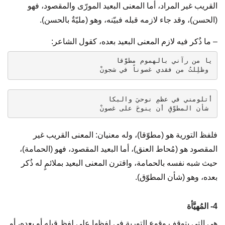
القريب غير المراد، أما المعنى البعيد المورّى والمقصود، فهو
(الحسن)، وقد جاء لازمه قبله فبيّنه، وهو (مليّةٌ بالحسن).
– ما ذُكر فيه لازم المعنى البعيد بعده، كقول الشاعر:
يا من رآني بالهموم مطوَّقا
 وظلِلتُ من فقدي غصوناً في شجونْ
أتلومني في عظمِ نوحيَ والبكا
 شأن المطوَّقِ أن ينوحَ على غصونْ
فلفظ التورية هو (مطوّقا)، وله معنيان: المعنى القريب غير
المقصود هو (مُحاط العنق)، أما البعيد المقصود، فهو (الحمامة)،
حيث شبه نفسه بالحمامة، واقترن المعنى البعيد بملائمٍ له ذُكر
بعده، وهو (شأن المطوّق).
4- المُهيَّأة
هي التي يتوقف وقوع التورية في لفظها على لفظٍ قبله أو بعده، أو