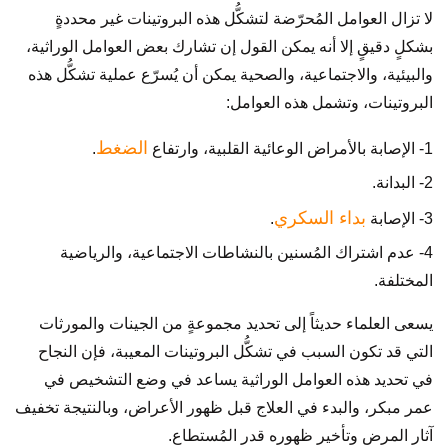
لا تزال العوامل المُحرّضة لتشكُّل هذه البروتينات غير محددةٍ
بشكلٍ دقيقٍ إلا أنه يمكن القول إن تشارك بعض العوامل الوراثية،
والبيئية، والاجتماعية، والصحية يمكن أن يُسرّع عملية تشكُّل هذه
البروتينات، وتشمل هذه العوامل:
الضغط
1- الإصابة بالأمراض الوعائية القلبية، وارتفاع
.
2- البدانة.
بداء السكري
3- الإصابة
.
4- عدم اشتراك المُسنين بالنشاطات الاجتماعية، والرياضية
المختلفة.
يسعى العلماء حديثاً إلى تحديد مجموعةٍ من الجينات والمورثات
التي قد تكون السبب في تشكُّل البروتينات المعيبة، فإن النجاح
في تحديد هذه العوامل الوراثية يساعد في وضع التشخيص في
عمر مبكر، والبدء في العلاج قبل ظهور الأعراض، وبالنتيجة تخفيف
آثار المرض وتأخير ظهوره قدر المُستطاع.