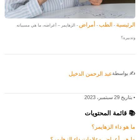
الرئيسية
الطب
أمراض
-
-
-
الزهايمر – أعراضه، ما هي مسبباته
وتدبيره؟
✍️ بواسطة
عبد الرحمن الدخيل
•
بتاريخ 29 سبتمبر، 2023
📚 قائمة المحتويات
ما هو داء الزهايمر؟
ما هي أعراض وعلامات داء الزهايمر؟