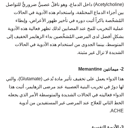
(Acetylcholine) داخل الدماغ، وهو ناقلٌ عصبيٌّ ضروريٌّ للتواصل
بين أجزاء الدماغ المختلفة، واستخدام هذه الأدوية في الحالات
المُشخّصة باكراً أثبت دوره في تأخير ظهور الأعراض، وإبطاء
عملية التخريب للمخ عند المصابين لذلك تظهر فعالية هذه الأدوية
بشكلٍ أفضل لدى المرضى المُشخَّصين بداء الزهايمر الخفيف إلى
المتوسط، بينما الجدوى من استخدام هذه الأدوية في الحالات
الشديدة لا تزال غير مثبتة.
2- ميمانتين Memantine
هذا الدواء يعمل على تخفيف تأثير مادة تُدعى (Glutamate)، والتي
لها دورٌ في تخريب البنية العصبية عند مرضى الزهايمر، أثبت هذا
الدواء فعاليته في الحالات الشديدة والمتوسطة الأمر الذي يجعله
الخط الثاني للعلاج عند المرضى غير المستفيدين من أدوية
ACHE.
3- الأدوية النفسية