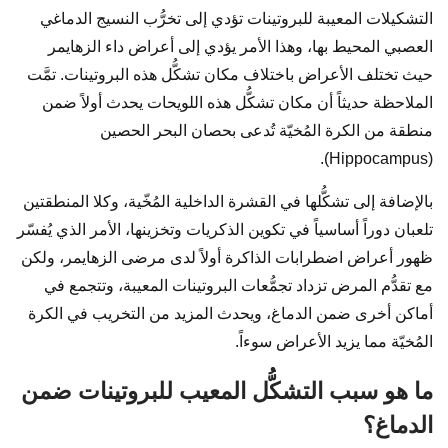
التشكيلات المعيبة للبروتينات تؤدي إلى تخرُّب النسيج الدماغي
العصبي المحيط بها، وهذا الأمر يؤدي إلى أعراض داء الزهايمر
حيث تختلف الأعراض باختلاف مكان تشكُّل هذه البروتينات. تمَّت
الملاحظة حديثاً أن مكان تشكُّل هذه اللويحات يحدث أولاً ضمن
منطقة من الكرة المُخيّة تُدعى بحصان البحر الحصين
(Hippocampus).
بالإضافة إلى تشكُّلها في القشرة الداخلية المُخّية، وكلا المنطقتين
تلعبان دوراً أساسياً في تكوين الذكريات وتخزينها، الأمر الذي يُفسّر
ظهور أعراض اضطرابات الذاكرة أولاً لدى مرضى الزهايمر، ولكن
مع تقدُّم المرض تزداد تجمُّعات البروتينات المعيبة، وتتجمع في
أماكن أخرى ضمن الدماغ، ويحدث المزيد من التخريب في الكرة
المُخيّة مما يزيد الأعراض سوءاً.
ما هو سبب التشكُّل المعيب للبروتينات ضمن
الدماغ؟