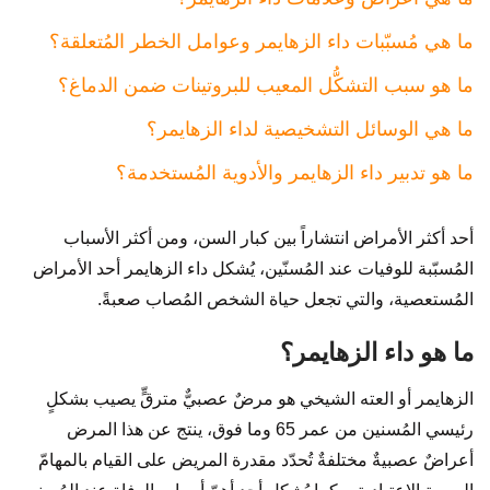
ما هي مُسبّبات داء الزهايمر وعوامل الخطر المُتعلقة؟
ما هو سبب التشكُّل المعيب للبروتينات ضمن الدماغ؟
ما هي الوسائل التشخيصية لداء الزهايمر؟
ما هو تدبير داء الزهايمر والأدوية المُستخدمة؟
أحد أكثر الأمراض انتشاراً بين كبار السن، ومن أكثر الأسباب
المُسبّبة للوفيات عند المُسنّين، يُشكل داء الزهايمر أحد الأمراض
المُستعصية، والتي تجعل حياة الشخص المُصاب صعبةً.
ما هو داء الزهايمر؟
الزهايمر أو العته الشيخي هو مرضٌ عصبيٌّ مترقٍّ يصيب بشكلٍ
رئيسي المُسنين من عمر 65 وما فوق، ينتج عن هذا المرض
أعراضٌ عصبيةٌ مختلفةٌ تُحدّد مقدرة المريض على القيام بالمهامّ