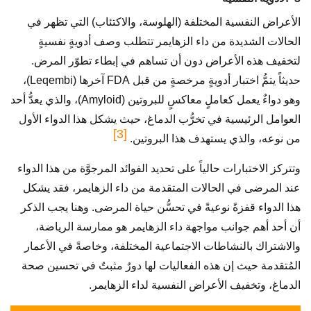
الأعراض النفسية المختلفة (الهلوسة، والاكتئاب) التي تظهر في
الحالات الشديدة من داء الزهايمر تتطلب وصف أدويةٍ نفسيةٍ
لتخفيف هذه الأعراض دون أن تساهم في إبطاء تطوّر المرض.
حديثاً يتمُّ اختبار أدويةٍ مرخصةٍ من قبل FDA آخرها (Leqembi)،
وهو دواءٌ يعمل كعاملٍ معاكسٍ للبروتين (Amyloid)، والذي يعدُّ أحد
العوامل الرئيسية في تخرُّب الدماغ، حيث يشكل هذا الدواء الأول
[3]
من نوعه، والذي يستهدف هذا البروتين.
وتتركز الاختبارات حالياً على تحديد الفوائد المرجوَّة من هذا الدواء
عند المرضى في الحالات المتقدمة من داء الزهايمر، فقد يشكل
هذا الدواء قفزةً نوعيةً في تحسُّن حياة المرضى. وهنا يجب الذكر
أن أحد أهم جوانب مواجهة داء الزهايمر هو ممارسة الرياضة،
والاشتراك بالنشاطات الاجتماعية المختلفة، وخاصةً في الأعمار
المُتقدمة حيث إن هذه الفعاليات لها دورٌ مثبتٌ في تحسين صحة
الدماغ، وتخفيف الأعراض النفسية لداء الزهايمر.