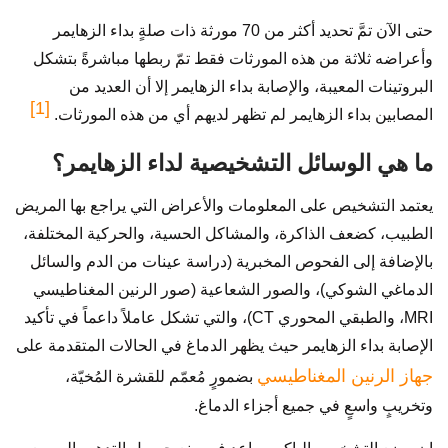
حتى الآن تمَّ تحديد أكثر من 70 مورثة ذات صلةٍ بداء الزهايمر
وأعراضه ثلاثة من هذه المورثات فقط تمّ ربطها مباشرةً بتشكل
البروتينات المعيبة، والإصابة بداء الزهايمر إلا أن العديد من
[1]
المصابين بداء الزهايمر لم تظهر لديهم أي من هذه المورثات.
ما هي الوسائل التشخيصية لداء الزهايمر؟
يعتمد التشخيص على المعلومات والأعراض التي يراجع بها المريض
الطبيب، كضعف الذاكرة، والمشاكل الحسية، والحركية المختلفة،
بالإضافة إلى الفحوص المخبرية (دراسة عينات من الدم والسائل
الدماغي الشوكي)، والصور الشعاعية (صور الرنين المغناطيسي
MRI، والطبقي المحوري CT)، والتي تشكل عاملاً داعماً في تأكيد
الإصابة بداء الزهايمر حيث يظهر الدماغ في الحالات المتقدمة على
جهاز الرنين المغناطيسي
بضمورٍ مُعمّم للقشرة المُخيّة،
وتخريبٍ واسعٍ في جميع أجزاء الدماغ.