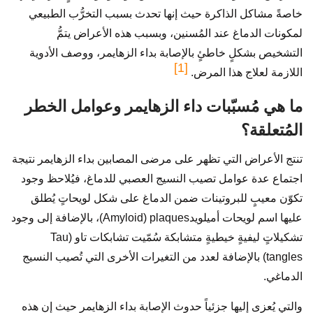
خاصةً مشاكل الذاكرة حيث إنها تحدث بسبب التخرُّب الطبيعي
لمكونات الدماغ عند المُسنين، وبسبب هذه الأعراض يتمُّ
التشخيص بشكلٍ خاطئٍ بالإصابة بداء الزهايمر، ووصف الأدوية
[1]
اللازمة لعلاج هذا المرض.
ما هي مُسبّبات داء الزهايمر وعوامل الخطر
المُتعلقة؟
تنتج الأعراض التي تظهر على مرضى المصابين بداء الزهايمر نتيجة
اجتماع عدة عوامل تصيب النسيج العصبي للدماغ، فيُلاحظ وجود
تكوّن معيبٍ للبروتينات ضمن الدماغ على شكل لويحاتٍ يُطلق
عليها اسم لويحات أميلويدAmyloid) plaques)، بالإضافة إلى وجود
تشكيلاتٍ ليفيةٍ خيطيةٍ متشابكة سُمّيت تشابكات تاو (Tau
tangles) بالإضافة لعدد من التغيرات الأخرى التي تُصيب النسيج
الدماغي.
والتي يُعزى إليها جزئياً حدوث الإصابة بداء الزهايمر حيث إن هذه