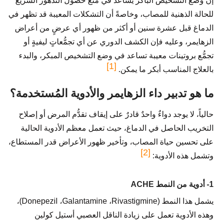
إن وضع التشخيص الباكر يساعد في منع حصول التدهور السريع
للحالة الذهنية للمصاب، وخاصةً أن التشكلات المعيبة قد تظهر في
الدماغ قبل عشرة سنين أو أكثر من ظهور أي عرضٍ من أعراض
الزهايمر، وعليه فإن الكشف الدوري عن أي تجمُّعاتٍ ليفيةٍ أو
تجمُّع بروتينات معيبة تساعد في وضع التشخيص المبكر، والبدء
[1]
بالعلاج المناسب أبكر ما يمكن.
ما هو تدبير داء الزهايمر والأدوية المُستخدمة؟
حالياً، لا يوجد دواءٌ واحدٌ قادرٌ على إيقاف تقدُّم المرض أو إصلاح
التخريب الحاصل في الدماغ، حيث تعمل معظم الأدوية الحالية
على تحسين حياة المصاب، وتأخير ظهور الأعراض قدر المستطاع،
[2]
وتشمل هذه الأدوية:
1- أدوية من النمط ACHE
يشمل هذا النمط (Donepezil ،Galantamine ،Rivastigmine)،
وهذه الأدوية تعمل على زيادة الناقل العصبي أستيل كولين