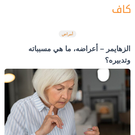
أمراض
الزهايمر – أعراضه، ما هي مسبباته
وتدبيره؟