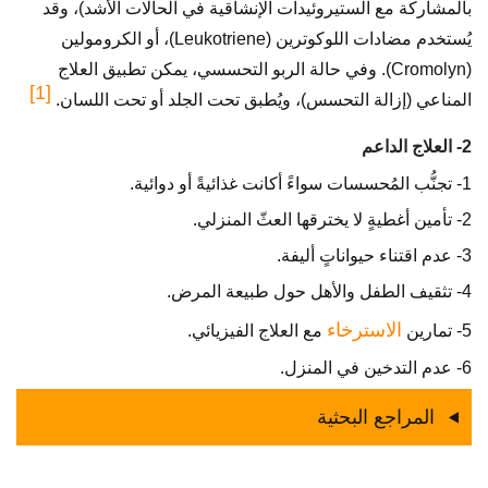
بالمشاركة مع الستيروئيدات الإنشاقية في الحالات الأشد)، وقد
يُستخدم مضادات اللوكوترين (Leukotriene)، أو الكرومولين
(Cromolyn). وفي حالة الربو التحسسي، يمكن تطبيق العلاج
[1]
المناعي (إزالة التحسس)، ويُطبق تحت الجلد أو تحت اللسان.
2- العلاج الداعم
1- تجنُّب المُحسسات سواءً أكانت غذائيةً أو دوائية.
2- تأمين أغطيةٍ لا يخترقها العثّ المنزلي.
3- عدم اقتناء حيواناتٍ أليفة.
4- تثقيف الطفل والأهل حول طبيعة المرض.
الاسترخاء
5- تمارين
مع العلاج الفيزيائي.
6- عدم التدخين في المنزل.
المراجع البحثية