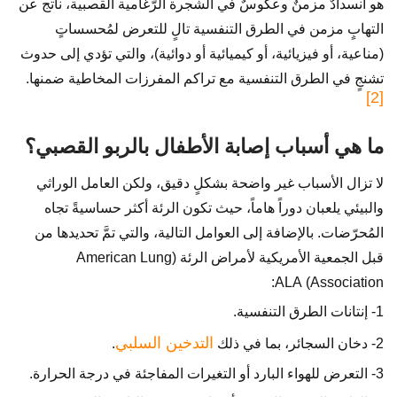
هو انسدادٌ مزمنٌ وعكوسٌ في الشجرة الرّغامية القصبية، ناتج عن
التهابٍ مزمن في الطرق التنفسية تالٍ للتعرض لمُحسساتٍ
(مناعية، أو فيزيائية، أو كيميائية أو دوائية)، والتي تؤدي إلى حدوث
تشنجٍ في الطرق التنفسية مع تراكم المفرزات المخاطية ضمنها.
[2]
ما هي أسباب إصابة الأطفال بالربو القصبي؟
لا تزال الأسباب غير واضحة بشكلٍ دقيق، ولكن العامل الوراثي
والبيئي يلعبان دوراً هاماً، حيث تكون الرئة أكثر حساسيةً تجاه
المُحرّضات. بالإضافة إلى العوامل التالية، والتي تمَّ تحديدها من
قبل الجمعية الأمريكية لأمراض الرئة (American Lung
Association) ALA:
1- إنتانات الطرق التنفسية.
التدخين السلبي
2- دخان السجائر، بما في ذلك
.
3- التعرض للهواء البارد أو التغيرات المفاجئة في درجة الحرارة.