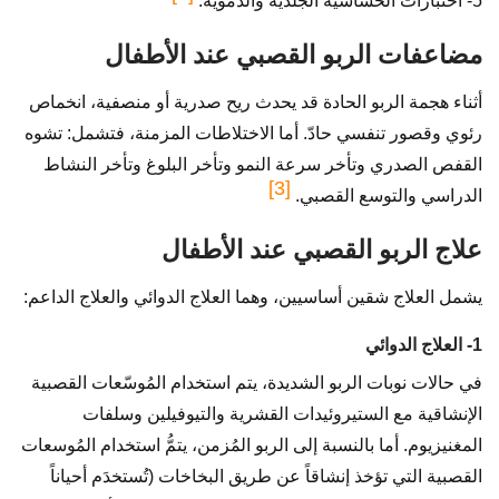
5- اختبارات الحساسية الجلدية والدموية.
مضاعفات الربو القصبي عند الأطفال
أثناء هجمة الربو الحادة قد يحدث ريح صدرية أو منصفية، انخماص
رئوي وقصور تنفسي حادّ. أما الاختلاطات المزمنة، فتشمل: تشوه
القفص الصدري وتأخر سرعة النمو وتأخر البلوغ وتأخر النشاط
[3]
الدراسي والتوسع القصبي.
علاج الربو القصبي عند الأطفال
يشمل العلاج شقين أساسيين، وهما العلاج الدوائي والعلاج الداعم:
1- العلاج الدوائي
في حالات نوبات الربو الشديدة، يتم استخدام المُوسّعات القصبية
الإنشاقية مع الستيروئيدات القشرية والتيوفيلين وسلفات
المغنيزيوم. أما بالنسبة إلى الربو المُزمن، يتمُّ استخدام المُوسعات
القصبية التي تؤخذ إنشاقاً عن طريق البخاخات (تُستخدَم أحياناً