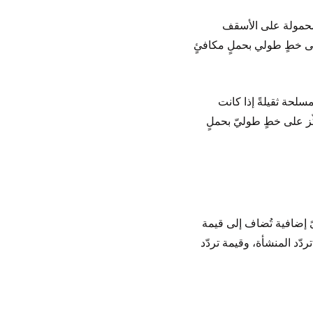
المحمولة على الأسقف
ى خطٍ طولي بحملٍ مكافئٍ
لحة ثقيلةً إذا كانت
ز على خطٍ طوليّ بحملٍ
ً إضافية تُضاف إلى قيمة
د المنشأة، وقيمة تردّد