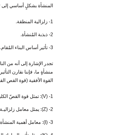
المنشأة بشكلٍ أساسي إلى تر
1- زلزالية المنطقة.
2- ذبذبة المُنشأة.
3- تأثير أساس البناء المُقام.
تجدر الإشارة إلى أنه من ال
منشأةٍ ما، فإننا نقارن التأ
القوة الأفقية (قوة القص القاعدي) وفقاً للعلاقة التالية ( .W
1- (V): تمثل قوة القصّ الكلية الأفقية عند منسوب اتصال المنشأة مع الأساس.
Z) -2): يمثل معامل زلزاليـة المنطقة المدروسة.
I) -3): معامل أهمية المنشأة، والغرض من استخدامه.