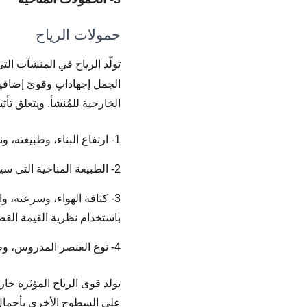
حمولات الرياح
تولّد الرياح في المنشآت الت
الجمل إجهاداتٍ وقوىً إضافي
الخارجية للمُنشأ. ويتعلق تأ
1- ارتفاع البناء، وطبيعته، ونسب أبعاده الأخرى.
2- الطبيعة المناخية التي سيقام عليها المنشأ.
3- كثافة الهواء، وسرعته، و
باستخدام نظرية القيمة القصو
4- نوع العنصر المدروس، وطبيعته، وموقعه في المنشأ.
تولد قوى الرياح المؤثرة خار
على السطوح الأخرى بأحمال س