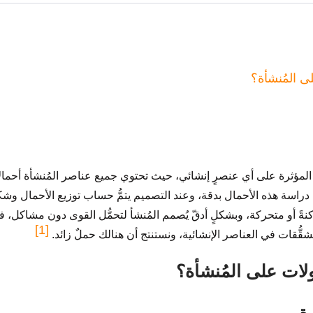
ى المُنشأة؟
المؤثرة على أي عنصرٍ إنشائي، حيث تحتوي جميع عناصر المُنشأة أحمالاً إ
تمُّ دراسة هذه الأحمال بدقة، وعند التصميم يتمُّ حساب توزيع الأحمال وش
نةً أو متحركة، وبشكلٍ أدقّ يُصمم المُنشأ لتحمُّل القوى دون مشاكل، 
[1]
ُّقات في العناصر الإنشائية، ونستنتج أن هنالك حملٌ زائد.
لات على المُنشأة؟
ة