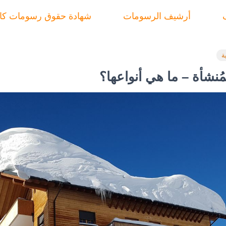
أرشيف الرسومات
شهادة حقوق رسومات ك
ة
ُنشأة – ما هي أنواعها؟