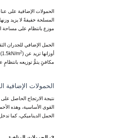
الحمولات الإضافية على عناص
المسلحة خفيفةً لا يزيد وزنها عن(m
موزع بانتظام على مساحة ال
الحمل الإضافي للجدران الثق
2
أوزانها تزيد عن (1.5kN/m
)
مكافئٍ يتمُّ توزيعه بانتظام
الحمولات الإضافية الد
نتيجة الارتجاج الحاصل على ا
القوى الأساسية، وهذه الأح
الحمل الديناميكي، كما تدخل 
3- الحمولات المناخية