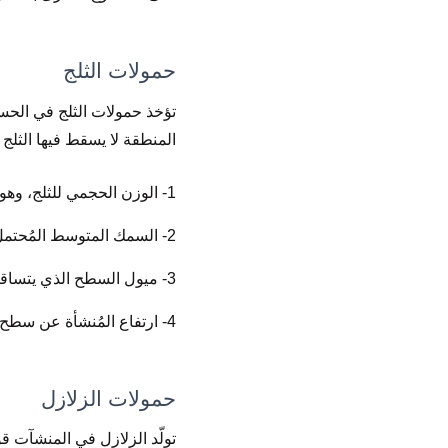
حمولات الثلج
تؤخذ حمولات الثلج في الحسب
المنطقة لا يسقط فيها الثلج إل
1- الوزن الحجمي للثلج، وهو يتعلق بشكلٍ رئيسي بتكاثفه، ويتراوح بين ( 1 إلى 4 ) kn/m
2- السمك المتوسط المُحتمل تجمُّعه فوق سطح المُنشأة.
3- ميول السطح الذي يتساقط عليه الثلج.
4- ارتفاع المُنشأة عن سطح البحر.
حمولات الزلازل
تولّد الزلازل في المنشآت قو