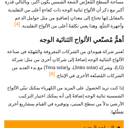
مساحة السطح المُعرَّض لأشعة الشمس يكون أكبر، وبالتالي قدرة
أكبر مع ذكر أن الألواح ثنائية الوجه ذات كفاءةٍ أعلى من التقليدية
بالمقابل إنها تحتاج إلى معداتٍ إضافيةٍ من مثل حوامل الدعم
[4]
وأجهزة التتبُّع، وهذا يعني تكلفةً أعلى من الألواح التقليدية.
أهمُّ مُصنّعي الألواح الثنائية الوجه
تُعتبر شركة هيونداي من الشركات المعروفة والمُهمّة في صناعة
الألواح الثنائية الوجه إضافةً إلى شركاتٍ أخرى من مثل: شركة
(LG)، وشركة (Jinko solar)، و(Trina solar) مع بدء العديد من
[6]
الشركات المُصنّعة الأخرى في الإنتاج.
إذا كنت تريد الحصول على المزيد من الكهرباء يمكنك تبنّي الألواح
الشمسية ثنائية الوجه إضافةً إلى أنه يمكنك اختيار التركيب
الأرضي بدلاً من سطح المبنى، وتوفيره في القيام بمشاريع أخرى
تفضُّلها.
المراجع البحثية