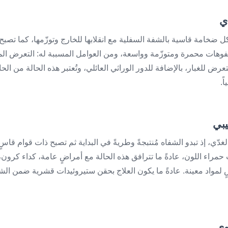
ل ضخامة قاسية بالشفة السفلية مع انقلابها للخارج وتوزّمها، كما تصبح
بفوهات محمرة ومتوزّمة وواسعة، ومن العوامل المسببة له: التعرض 
عرض للغبار، بالإضافة للدور الوراثي العائلي، وتُعتبر هذه الحالة من الحال
ً.
غدّي، إذ تبدو الشفاه مُنتبجةً وطريةً في البداية ثم تصبح ذات قوام قاسٍ
حمراء اللون، عادةً ما تترافق هذه الحالة مع أمراضٍ عامة، كداء كرون،
مواد معينة. عادةً ما يكون العلاج بحقن ستيروئيدات قشرية ضمن الشفة