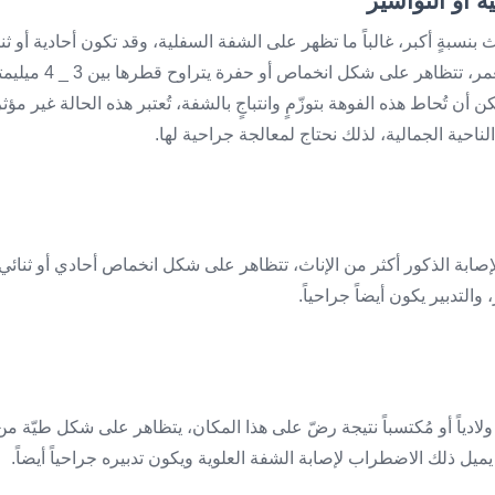
ث بنسبةٍ أكبر، غالباً ما تظهر على الشفة السفلية، وقد تكون أحادية أو ثن
بالتظاهر حتى مع التقدُّ
 يمكن أن تُحاط هذه الفوهة بتوزّمٍ وانتباجٍ بالشفة، تُعتبر هذه الحالة غير م
لناحية الجمالية، لذلك نحتاج لمعالجة جراحية لها.
ل لإصابة الذكور أكثر من الإناث، تتظاهر على شكل انخماص أحادي أو ثنائي
ادياً أو مُكتسباً نتيجة رضّ على هذا المكان، يتظاهر على شكل طيّة 
ميل ذلك الاضطراب لإصابة الشفة العلوية ويكون تدبيره جراحياً أيضاً.