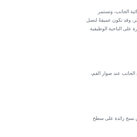
ائية الجانب، وتستمر
م بالعمر، تتظاهر على شكل انخماص أو حفرة يتراوح قطرها بين 3 _ 4 ميليمتر، وقد تكون عميقةً لتصل
ؤثرة على الناحية الوظيفية
 الجانب عند صوار الفم،
من نسج زائدة على سطح