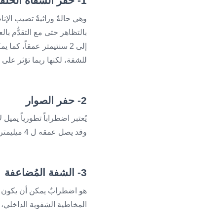
1- حفر الشفاه الخلقية أو النواسير
وهي حالةٌ وراثيةٌ تصيب الإنا
إلى 2 سنتيمتر عمقاً، كما
للشفة، لكنها ربما تؤثر على ا
2- حفر الصوار
يُعتبر اضطراباً تطورياً يمي
وقد يصل عمقه ل 4 ميليمتر، والتدبير يكون أيضاً جراحياً.
3- الشفة المُضاعفة
هو اضطرابٌ يمكن أن يكون ول
المخاطية الشفوية الداخلي، ي