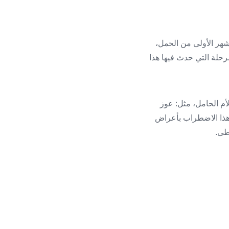
بٌ ولاديٌّ شائعٌ يصيب الشفة العلوية، ويحدث نتيجة فشل التحام جزئي الشفة خلال ال 4 أشهر الأولى من الحمل،
رحلة التي حدث فيها هذا
لأم الحامل، مثل: عوز
ق هذا الاضطراب بأعراض
طى.