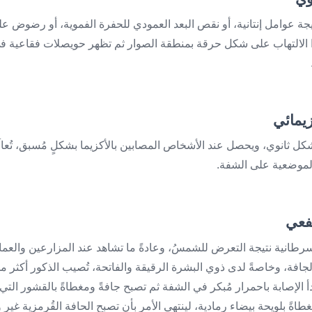
نتيجة عوامل إنتانية، أو نقص البعد العمودي للحفرة الفموية، أو رضوض ع
ا الالتهاب على شكل حرقة بمنطقة الصوار ثم تظهر حويصلات فقاعية في
كل ثانوي، ويحصل عند الأشخاص المصابين بالأكزيما بشكلٍ مُسبق، تُعالَ
لموضعية على الشفة.
يل سرطانية نتيجة التعرض للشمسُ، وعادةً ما تشاهد عند المزارعين والعم
افة، وخاصةً لدى ذوي البشرة الرقيقة والفاتحة، تُصيب الذكور أكثر من ا
أ الإصابة باحمرار مُبكر في الشفة ثم تصبح جافةً ومغطاةً بالقشور التي 
طاةً بلويحة بيضاء رمادية، لينتهي الأمر بأن تصبح الحافة القُرمزية غير