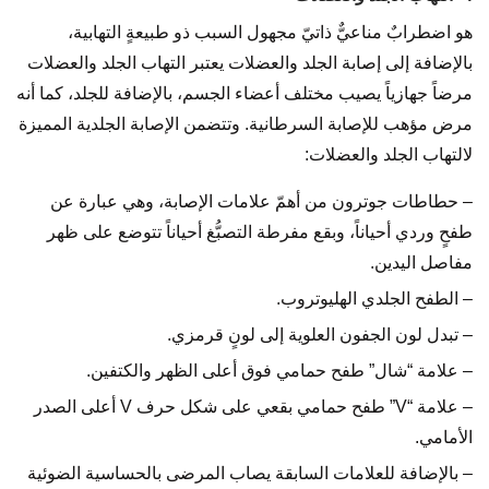
هو اضطرابٌ مناعيٌّ ذاتيّ مجهول السبب ذو طبيعةٍ التهابية،
بالإضافة إلى إصابة الجلد والعضلات يعتبر التهاب الجلد والعضلات
مرضاً جهازياً يصيب مختلف أعضاء الجسم، بالإضافة للجلد، كما أنه
مرض مؤهب للإصابة السرطانية. وتتضمن الإصابة الجلدية المميزة
لالتهاب الجلد والعضلات:
– حطاطات جوترون من أهمّ علامات الإصابة، وهي عبارة عن
طفحٍ وردي أحياناً، وبقع مفرطة التصبُّغ أحياناً تتوضع على ظهر
مفاصل اليدين.
– الطفح الجلدي الهليوتروب.
– تبدل لون الجفون العلوية إلى لونٍ قرمزي.
– علامة “شال” طفح حمامي فوق أعلى الظهر والكتفين.
– علامة “V” طفح حمامي بقعي على شكل حرف V أعلى الصدر
الأمامي.
– بالإضافة للعلامات السابقة يصاب المرضى بالحساسية الضوئية