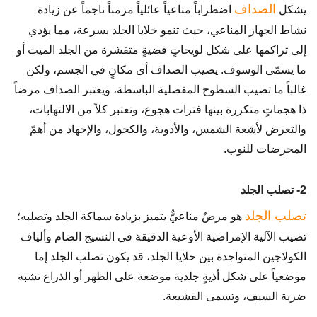
الصداف
يشكل
اضطراباً مناعياً عائلياً مزمناً ناجماً عن زيادة
نشاط الجهاز المناعي، حيث تنمو خلايا الجلد بسرعة، مما يؤدي
إلى تراكمها على شكل لويحاتٍ فضيةٍ متقشرة من الجلد الميت أو
ما يسمّى الوسوف. يصيب الصداف أي مكانٍ في الجسم، ولكن
غالباً ما تصيب السطوح المفصلية الباسطة، ويعتبر الصداف مرضاً
ذا هجماتٍ متكررة بينها فترات هجوع، وتعتبر كلاً من الالتهابات،
والتعرض لأشعة الشمس، والأدوية، والكحول، والإجهاد من أهمّ
المحرضات للنوب.
2- تصلب الجلد
تصلب الجلد
هو مرضٌ مناعيٌّ يتميز بزيادة سماكة الجلد وتصلبه؛
تصيب الآلية الإمراضية الأوعية الدقيقة في النسيج الضام وألياف
الكولاجين المتواجدة بين خلايا الجلد، قد يكون تصلب الجلد إما
موضعياً على شكل أذيةٍ جلدية موضعة على الظهر أو الذراع تشبه
ضربة السيف، وتسمى القشيعة.