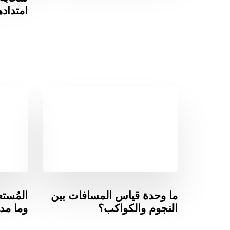
امتداده
ما وحدة قياس المسافات بين
المُست
النجوم والكواكب؟
وما م