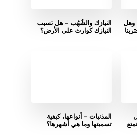
 وهل
النيازك والشُهُب – هل تسبب
ربنا
النيازك كوارث على الأرض؟
ل
المذنبات – أنواعها، كيفية
متع
تسميتها وما هي أشهرها؟