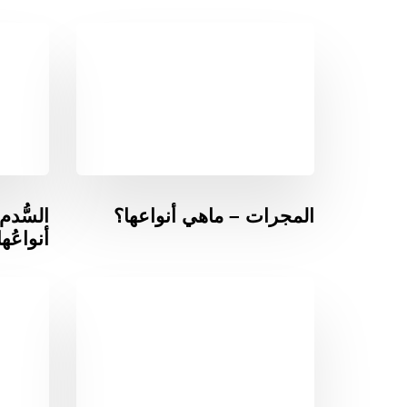
المجرات – ماهي أنواعها؟
السُّد
أنواعُه