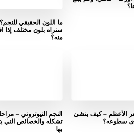
ا؟
ما اللون الحقيقي للنجم؟
سنراه بلون مختلف إذا اقت
منه؟
عر الأعظم – كيف ينشئ
النجم النيوتروني – مراح
دى سطوعه؟
تشكله والخصائص التي يت
بها