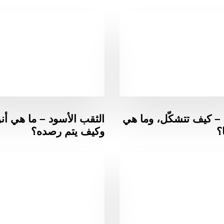
م – كيف تتشكّل، وما هي
الثقب الأسود – ما هي أنو
ا؟
وكيف يتم رصده؟