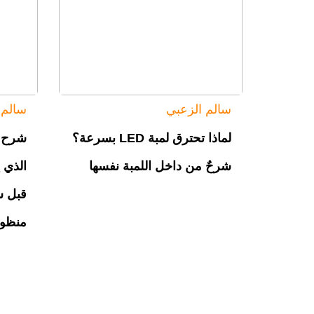
سالم الزعبي
سالم 
لماذا تحترق لمبة LED بسرعة؟
شرح ب
شرحٌ من داخل اللمبة نفسها
الذي 
قبل ش
منظو