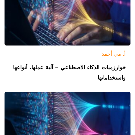
أ. مي أحمد
خوارزميات الذكاء الاصطناعي – آلية عملها، أنواعها
واستخداماتها