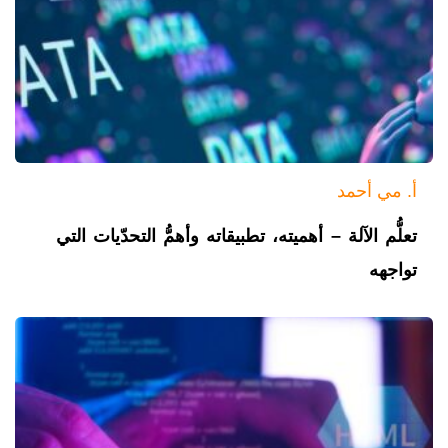
أ. مي أحمد
تعلُّم الآلة – أهميته، تطبيقاته وأهمُّ التحدّيات التي
تواجهه