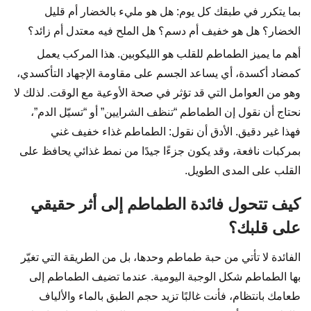
بما يتكرر في طبقك كل يوم: هل هو مليء بالخضار أم قليل
الخضار؟ هل هو خفيف أم دسم؟ هل الملح فيه معتدل أم زائد؟
أهم ما يميز الطماطم للقلب هو الليكوبين. هذا المركب يعمل
كمضاد أكسدة، أي يساعد الجسم على مقاومة الإجهاد التأكسدي،
وهو من العوامل التي قد تؤثر في صحة الأوعية مع الوقت. لذلك لا
نحتاج أن نقول إن الطماطم “تنظف الشرايين” أو “تسيّل الدم”،
فهذا غير دقيق. الأدق أن نقول: الطماطم غذاء خفيف غني
بمركبات نافعة، وقد يكون جزءًا جيدًا من نمط غذائي يحافظ على
القلب على المدى الطويل.
كيف تتحول فائدة الطماطم إلى أثر حقيقي
على قلبك؟
الفائدة لا تأتي من حبة طماطم وحدها، بل من الطريقة التي تغيّر
بها الطماطم شكل الوجبة اليومية. عندما تضيف الطماطم إلى
طعامك بانتظام، فأنت غالبًا تزيد حجم الطبق بالماء والألياف