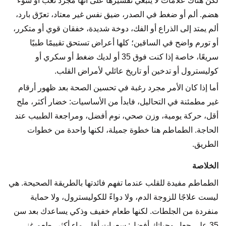
لكن هناك علامات لا ينبغي تفسيرها على أنها مجرد تعب أو سوء
هضم. ألم أو ضغط في الصدر، ضيق نفس غير معتاد، تعرّق بارد،
ألم يمتد إلى الذراع أو الفك، دوخة شديدة، خفقان قوي أو متكرر،
أو تورم واضح في الساقين؛ كلها أعراض تستحق تقييمًا طبيًا
سريعًا، خاصة إذا كنت فوق 35 أو لديك ضغط أو سكري أو
كوليسترول أو تدخين أو تاريخ عائلي لأمراض القلب.
أما إذا كان الأمر مجرد رغبة في تحسين الصحة بعد ظهور أرقام
غير مطمئنة في التحاليل، فابدأ من الأساسيات: خضار أكثر، ملح
أقل، حركة يومية، وزن صحي، نوم أفضل، ومراجعة الطبيب عند
الحاجة. الطماطم هنا خطوة جميلة، لكنها واحدة من خطوات
الطريق.
الخلاصة
الطماطم مفيدة للقلب عندما تفهم فائدتها بالطريقة الصحيحة. هي
ليست علاجًا للزوجة الدم، ولا دواءً للكوليسترول، ولا حماية
منفردة من الجلطات. لكنها طعام خفيف وذكي يساعدك بعد سن
35 على جعل وجباتك أفضل: سعرات أقل، ماء أكثر، طعم غني،