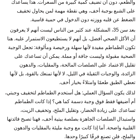
والطعم، دون أن تضيف كمية كبيرة من السعرات. هذا يساعدك
على الشبع بوجبة أخف، وهي نقطة مهمة لمن يحاول تخفيف
الضغط عن قلبه ووزنه دون الدخول في حمية قاسية.
بعد سن 35، المشكلة عند كثير من الناس ليست أنهم لا يعرفون
أن الأكل الصحي أفضل، بل أنهم لا يستطيعون الاستمرار عليه. هنا
تكون الطماطم مفيدة لأنها سهلة ورخيصة ومألوفة: تجعل الوجبة
الصحية مقبولة وليست جافة أو مملة. يمكن أن تساعدك على
تقليل الاعتماد على الصلصات المالحة، والمقليات، والدهون
الزائدة، والوجبات الثقيلة في الليل، لا لأنها تمنعك بالقوة، بل لأنها
تعطي الطبق طعمًا وامتلاءً بخيار أخف.
لذلك يكون السؤال العملي: هل أستخدم الطماطم لتخفيف وجبتي،
أم أضيفها فقط فوق وجبة دسمة كما هي؟ إذا كانت الطماطم
تساعدك على زيادة الخضار، وتقليل الملح، وتخفيف الزيت،
واستبدال الصلصات الجاهزة بصلصة بيتية أخف، فهنا تصبح فائدتها
القلبية واضحة. أما إذا كانت مع وجبة مليئة بالمقليات والدهون
والملح، فلن تصنع فرقًا كبيرًا وحدها.