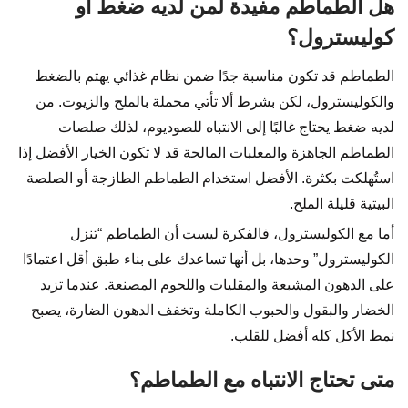
هل الطماطم مفيدة لمن لديه ضغط أو
كوليسترول؟
الطماطم قد تكون مناسبة جدًا ضمن نظام غذائي يهتم بالضغط
والكوليسترول، لكن بشرط ألا تأتي محملة بالملح والزيوت. من
لديه ضغط يحتاج غالبًا إلى الانتباه للصوديوم، لذلك صلصات
الطماطم الجاهزة والمعلبات المالحة قد لا تكون الخيار الأفضل إذا
استُهلكت بكثرة. الأفضل استخدام الطماطم الطازجة أو الصلصة
البيتية قليلة الملح.
أما مع الكوليسترول، فالفكرة ليست أن الطماطم “تنزل
الكوليسترول” وحدها، بل أنها تساعدك على بناء طبق أقل اعتمادًا
على الدهون المشبعة والمقليات واللحوم المصنعة. عندما تزيد
الخضار والبقول والحبوب الكاملة وتخفف الدهون الضارة، يصبح
نمط الأكل كله أفضل للقلب.
متى تحتاج الانتباه مع الطماطم؟