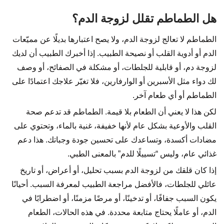
هل الطماطم تقلل لزوجة الدم؟
الطماطم لا تعالج لزوجة الدم، ولا يصح اعتبارها بديلًا عن مميّعات
الدم أو أدوية القلب أو نصيحة الطبيب. إذا أخبرك الطبيب أن لديك
لزوجة دم، أو قابلية للجلطات، أو مشكلة في الصفائح، أو وصف
لك دواء مثل الأسبرين أو الوارفارين، فلا تغيّر علاجك اعتمادًا على
الطماطم أو أي طعام آخر.
لكن هذا لا يعني أن الطعام بلا قيمة. الطماطم قد تدعم صحة
القلب والأوعية بشكل عام لأنها خفيفة، غنية بالماء، وتحتوي على
مضادات أكسدة، وتساعدك على تحسين جودة وجباتك. هذا دعم
غذائي عام، وليس “تسييلًا للدم” بالمعنى الطبي.
إذا كان قلقك من لزوجة الدم بسبب تحليل، أو أعراض، أو تاريخ
عائلي للجلطات، فالأفضل مراجعة الطبيب لمعرفة السبب. أحيانًا
يكون السبب جفافًا، أو تدخينًا، أو مرضًا مزمنًا، أو اضطرابًا في
الدم، أو عاملًا يحتاج متابعة محددة. في هذه الحالات، الطعام