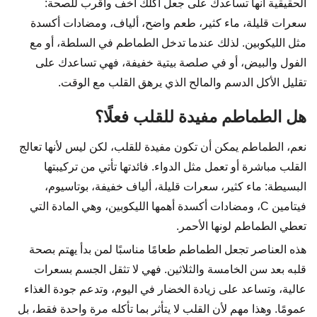
الحقيقية أنها تساعدك على جعل أكلك أخف وأقرب للصحة:
سعرات قليلة، ماء كثير، طعم واضح، ألياف، ومضادات أكسدة
مثل الليكوبين. لذلك عندما تدخل الطماطم في السلطة، أو مع
الفول والبيض، أو في صلصة بيتية خفيفة، فهي تساعدك على
تقليل الأكل الدسم والمالح الذي يرهق القلب مع الوقت.
هل الطماطم مفيدة للقلب فعلًا؟
نعم، الطماطم يمكن أن تكون مفيدة للقلب، لكن ليس لأنها تعالج
القلب مباشرة أو تعمل مثل الدواء. فائدتها تأتي من تركيبتها
البسيطة: ماء كثير، سعرات قليلة، ألياف خفيفة، بوتاسيوم،
فيتامين C، ومضادات أكسدة أهمها الليكوبين، وهي المادة التي
تعطي الطماطم لونها الأحمر.
هذه العناصر تجعل الطماطم طعامًا مناسبًا لمن بدأ يهتم بصحة
قلبه بعد سن الخامسة والثلاثين. فهي لا تثقل الجسم بسعرات
عالية، وتساعد على زيادة الخضار في اليوم، وتدعم جودة الغذاء
عمومًا. وهذا مهم لأن القلب لا يتأثر بما تأكله مرة واحدة فقط، بل