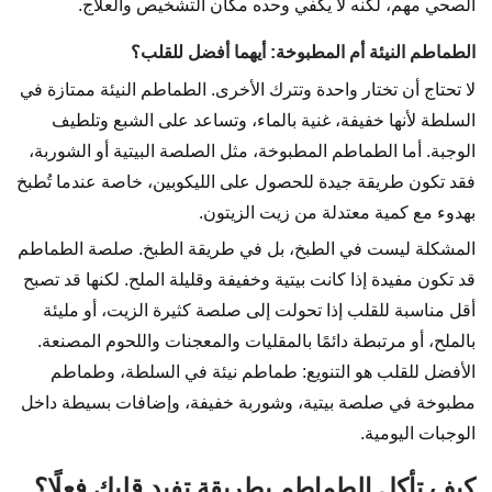
الصحي مهم، لكنه لا يكفي وحده مكان التشخيص والعلاج.
الطماطم النيئة أم المطبوخة: أيهما أفضل للقلب؟
لا تحتاج أن تختار واحدة وتترك الأخرى. الطماطم النيئة ممتازة في
السلطة لأنها خفيفة، غنية بالماء، وتساعد على الشبع وتلطيف
الوجبة. أما الطماطم المطبوخة، مثل الصلصة البيتية أو الشوربة،
فقد تكون طريقة جيدة للحصول على الليكوبين، خاصة عندما تُطبخ
بهدوء مع كمية معتدلة من زيت الزيتون.
المشكلة ليست في الطبخ، بل في طريقة الطبخ. صلصة الطماطم
قد تكون مفيدة إذا كانت بيتية وخفيفة وقليلة الملح. لكنها قد تصبح
أقل مناسبة للقلب إذا تحولت إلى صلصة كثيرة الزيت، أو مليئة
بالملح، أو مرتبطة دائمًا بالمقليات والمعجنات واللحوم المصنعة.
الأفضل للقلب هو التنويع: طماطم نيئة في السلطة، وطماطم
مطبوخة في صلصة بيتية، وشوربة خفيفة، وإضافات بسيطة داخل
الوجبات اليومية.
كيف تأكل الطماطم بطريقة تفيد قلبك فعلًا؟