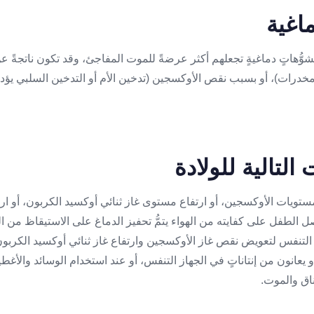
تشوُّهاتٍ دماغيةٍ تجعلهم أكثر عرضةً للموت المفاجئ، وقد تكون ناتجةً ع
، مخدرات)، أو بسبب نقص الأوكسجين (تدخين الأم أو التدخين السلبي 
ويات الأوكسجين، أو ارتفاع مستوى غاز ثنائي أوكسيد الكربون، أو ارت
ل الطفل على كفايته من الهواء يتمُّ تحفيز الدماغ على الاستيقاظ من الن
لتنفس لتعويض نقص غاز الأوكسجين وارتفاع غاز ثنائي أوكسيد الكربو
 يعانون من إنتاناتٍ في الجهاز التنفس، أو عند استخدام الوسائد والأغط
ناق والموت.