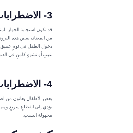
3- الاضطرابات المناعية
قد تكون استجابة الجهاز المن
من المعتاد، بعض هذه البروت
دخول الطفل في نومٍ عميق، وي
عيبٍ أو تشوهٍ كامنٍ في الدم
4- الاضطرابات الاستقلابية
بعض الأطفال يعانون من اضطراب
تؤدي إلى انقطاعٍ سريعٍ ومم
مجهولة السبب.