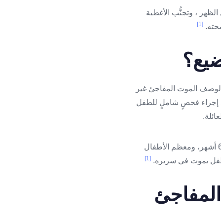
لظهر ، وتجنُّب الأغطية
[1]
صحته.
ضيع؟
Sudden Inf) هو المصطلح المُستخدم لوصف الموت المفاجئ غير
عد إجراء فحصٍ شاملٍ للطفل
ائلة.
تتراوح أعمار معظم الأطفال بين شهرين وأربعة أشهر، و90 بالمئة من الحالات تحدث بعمرٍ أقلّ من 6 أشهر، ومعظم الأطفال
[1]
الطفل يموت في سريره.
لمفاجئ