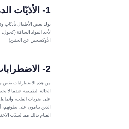
1- الأذيّات الدماغية
يولد بعض الأطفال بأذيّاتٍ و
لأحد المواد السامّة (كحول
الأوكسجين عن الجنين).
2- الاضطرابات التالية للولادة
من هذه الاضطرابات نقص مست
الحالة الطبيعية عندما لا يحص
على ضربات القلب، وأنماط ا
الذين ينامون على بطونهم، أو
القيام بذلك مما يُسبّب الاخت