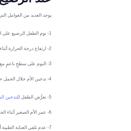
يوجد العديد من العوامل الت
1- نوم الطفل الرضيع على البطن أو الجانب بدلاً من الظهر.
2- ارتفاع درجة الحرارة أثناء النوم.
3- النوم على سطحٍ ناعمٍ مع وجود بطانيات ناعمة أو ألعاب على سرير الطفل.
4- تدخين الأم خلال الحمل حيث إن التدخين يزيد من فرصة حدوث الموت المفاجئ عند الرضيع بحوالي ثلاثة أضعاف.
5- تعرُّض الطفل ل
لتدخين ال
6- عمر الأم الصغير أثناء الحمل (أقلّ من 20 سنة).
7- عدم تلقي العناية الطبية أثناء الحمل أو بعد الولادة.