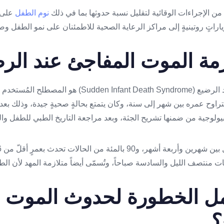
من الإجراءات الوقائية لتقليل نسبة حدوثها بما في ذلك
نوم الطفل
على ا
زياراتٍ روتينيةٍ إلى مراكز الرعاية الصحية للاطمئنان على نمو الطفل و
زمة الموت المفاجئ عند الر
متلازمة الموت المفاجئ عند الرضيع (ant Death Syndrome
 يتراوح عمره بين شهر إلى سنة، وكان يتمتع بحالةٍ صحيةٍ جيدة، وذلك ب
لوجية من ضمنها تشريح الجثة، وبعد مراجعة التاريخ الطبي للطفل والع
ت منتصف الليل والسادسة صباحاً، وتُسمّى أيضاً متلازمة المهد لأن 
ل الخطورة لحدوث الموت ا
؟