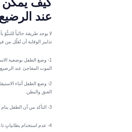
كيف يمكن ا
عند الرضيع
لا يوجد طريقة حالياً للتنبُ
تدابير الوقاية أن تُقلّل من
1- وضع الطفل بوضعية الاس
الموت المفاجئ عند الرضيع 
2- وضع الطفل أثناء الاستي
العنق والبطن.
3- التأكد من أن الطفل ينام على سريرٍ صلب، وعدم وضع ألعاب أو وسائد محشوة على سرير الطفل.
4- عدم استخدام بطانياتٍ ناعمة أو لحافٍ منفوش سواءً فوق الطفل أو تحته.