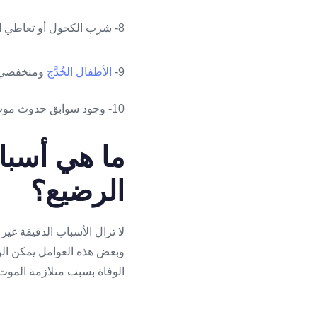
8- شرب الكحول أو تعاطي المخدرات أثناء الحمل.
9-
الأطفال الخُدَّج
ومنخفضي وز
10- وجود سوابق حدوث موتٍ مفاجئٍ عند الرضع في العائلة، وبشكلٍ خاص وفاة الأخوة.
ما هي أسبا
الرضيع؟
لا تزال الأسباب الدقيقة غي
وبعض هذه العوامل يمكن الو
الوفاة بسبب متلازمة الموت 