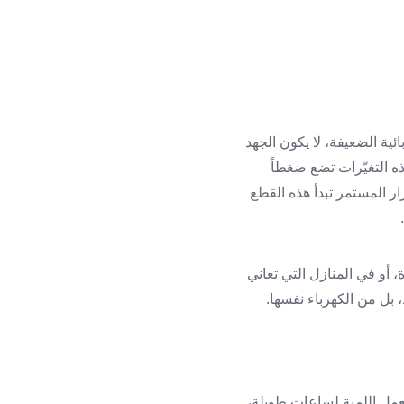
ئية الضعيفة، لا يكون الجهد
هذه التغيّرات تضع ضغطاً
ار المستمر تبدأ هذه القطع
أو في المنازل التي تعاني
 بل من الكهرباء نفسها.
ة، ولمبات LED ليست استثناءً. فعندما تعمل اللمبة لساعاتٍ طويلة،