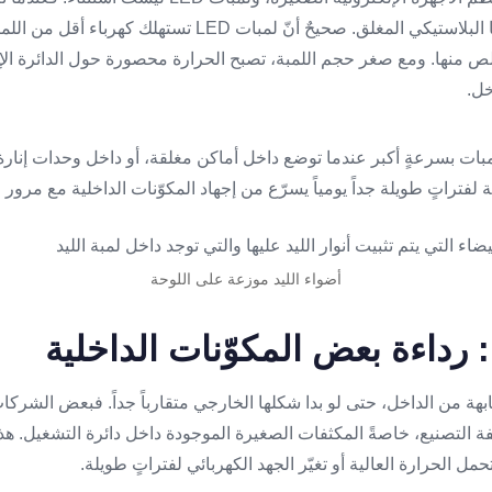
تتراكم الحرارة داخل جسمها البلاستيكي المغلق. صحيحٌ أنّ لمبات 
لص منها. ومع صغر حجم اللمبة، تصبح الحرارة محصورة حول الدائرة الإل
خل.
ات بسرعةٍ أكبر عندما توضع داخل أماكن مغلقة، أو داخل وحدات إنارة
 لفتراتٍ طويلة جداً يومياً يسرّع من إجهاد المكوّنات الداخلية مع مرور 
أضواء الليد موزعة على اللوحة
 رداءة بعض المكوّنات الداخلية
ل لمبات LED متشابهة من الداخل، حتى لو بدا شكلها الخارجي متقارباً جداً. فبعض الش
فة التصنيع، خاصةً المكثفات الصغيرة الموجودة داخل دائرة التشغيل. ه
حمل الحرارة العالية أو تغيّر الجهد الكهربائي لفتراتٍ طويلة.