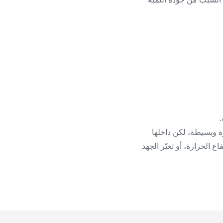
.
كوّنات الضعيفة. من الخارج تبدو لمبة LED قطعةً صغيرة وبسيطة، لكن داخلها
 الحرارة، أو تغيّر الجهد