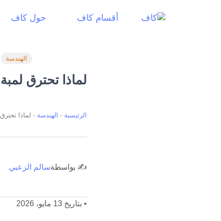
أقسام كاف
حول كاف
الهندسة
لماذا تحترق لمبة LED بسرعة؟ شرحٌ من داخل اللمبة نفسه
الرئيسية
-
الهندسة
-
لماذا تحترق لمبة LED بسرعة؟ شرحٌ من 
✍️ بواسطة
سالم الزعبي
•
بتاريخ 13 مايو، 2026