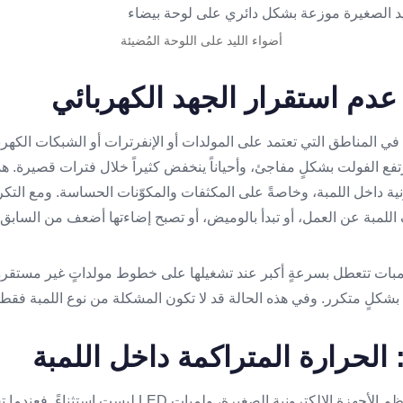
أضواء الليد على اللوحة المُضيئة
عدم استقرار الجهد الكهربائي
في المناطق التي تعتمد على المولدات أو الإنفرترات أو الشبكات الكهربا
اناً يرتفع الفولت بشكلٍ مفاجئ، وأحياناً ينخفض كثيراً خلال فترات قصيرة. 
ونية داخل اللمبة، وخاصةً على المكثفات والمكوّنات الحساسة. ومع التكر
اللمبة عن العمل، أو تبدأ بالوميض، أو تصبح إضاءتها أضعف من السابق.
مبات تتعطل بسرعةٍ أكبر عند تشغيلها على خطوط مولداتٍ غير مستقرة، 
شكلٍ متكرر. وفي هذه الحالة قد لا تكون المشكلة من نوع اللمبة فقط،
 الحرارة المتراكمة داخل اللمبة
الحرارة هي العدو الأكبر لمعظم الأجهزة الإلكترونية الصغير