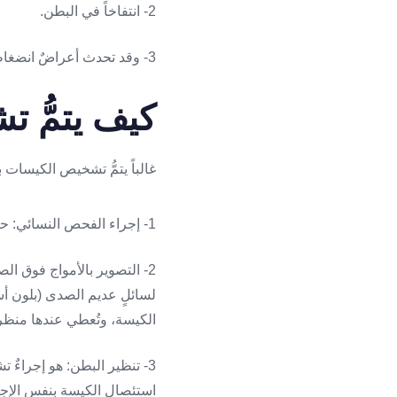
2- انتفاخاً في البطن.
3- وقد تحدث أعراضٌ انضغاطية، مثل:
كيف يتمُّ 
غالباً يتمُّ تشخيص الكيسات
1- إجراء الفحص النسائي: حيث يتمُّ البحث عن وجود كتلٍ أو كيساتٍ على المبيضين.
2- التصوير بالأمواج فوق ال
لسائلٍ عديم الصدى (بلون 
الكيسة، وتُعطي عندها منظراً 
3- تنظير البطن: هو إجراءٌ ت
استئصال الكيسة بنفس الإجر