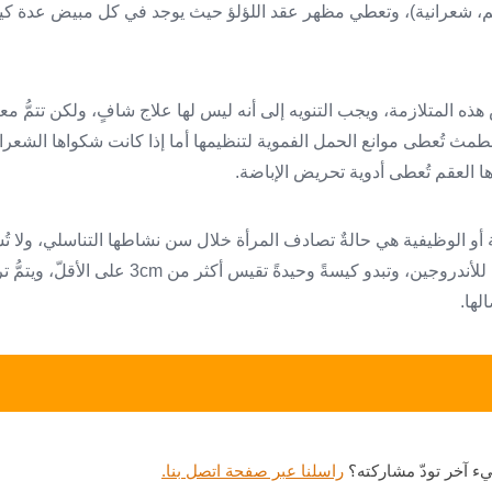
قم، شعرانية)، وتعطي مظهر عقد اللؤلؤ حيث يوجد في كل مبيض عدة كي
ه المتلازمة، ويجب التنويه إلى أنه ليس لها علاج شافٍ، ولكن تتمُّ معالج
مث تُعطى موانع الحمل الفموية لتنظيمها أما إذا كانت شكواها الشعرا
ا العقم تُعطى أدوية تحريض الإباضة.
و الوظيفية هي حالةٌ تصادف المرأة خلال سن نشاطها التناسلي، ولا تُس
حالاتٍ نادرة إذا كانت مُفرِزةً للأندروجين، وتبدو كيسةً 
لها.
ء آخر تودّ مشاركته؟
راسلنا عبر صفحة اتصل بنا.