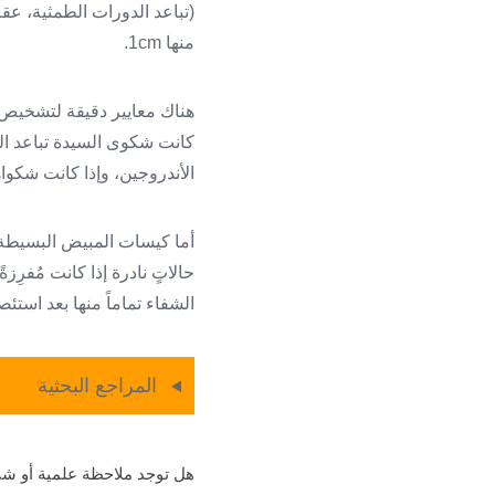
(تباعد الدورات الطمثية، ع
منها 1cm.
هناك معايير دقيقة لتشخيص هذ
كانت شكوى السيدة تباعد الط
الأندروجين، وإذا كانت شكواه
أما كيسات المبيض البسيطة أ
الشفاء تماماً منها بعد استئصا
المراجع البحثية
هل توجد ملاحظة علمية أو شي