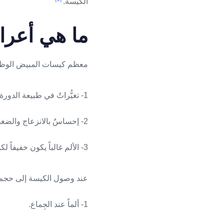
الكيسة.
ما هي أعرا
معظم كيسات المبيض الوظيف
1- تغيُّراتٌ في طبيعة الدورة الطمثية عند السيدة، مثل: تأخُّر الدورة، أو عدم انتظامها، أو حدوث نزفٍ بين الدورات.
2- إحساسٌ بالانزعاج والضغط في الحوض قد يكون السبب تمدُّد محفظة المبيض بسبب زيادة حجم الكيسة.
3- الألم غالباً يكون خفيفاً لكن يصبح حاداً وشديداً عند حدوث انفتال مبيض.
عند وصول الكيسة إلى حجم ك
1- ألماً عند الجِماع.