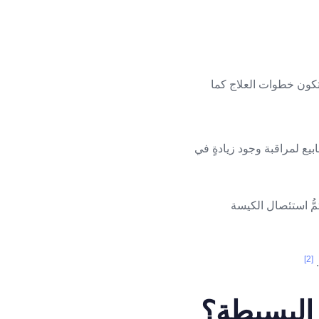
ل 6 إلى 8 أسابيع دون علاج، لذلك تكون خطوات العلاج كما
بيع لمراقبة وجود زيادةٍ في
م أو ترافقت مع أعراض يتمُّ استئصال الكيسة
[2]
 البسيطة؟