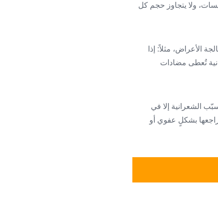
سات، ولا يتجاوز حجم كل
ة الأعراض، مثلاً: إذا
نية تُعطى مضادات
بّب الشعرانية إلا في
وحيدةً تقيس أكثر من 3cm على الأقلّ، ويتمُّ تراجعها بشكلٍ عفوي أو