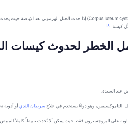
2- كيسات الجسم الأصفر (Corpus luteum cysts) إذا حدث الخلل الهرموني بعد ال
[1]
ّل كيسة.
مل الخطر لحدوث كيسات ال
سرطان الثدي
أو أدوية ت
وية على البروجسترون فقط حيث يمكن ألا تُحدث تثبيطاً كاملاً للمبيض