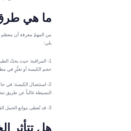
ما هي طرق
يلي:
1- المراقبة: حيث يحدّد الط
حجم الكيسة أو تغيُّرٍ في مظه
البسيطة غالباً عن طريق تنظ
3- قد تُعطى موانع الحمل الفموية المركبة التي تُثبط الإباضة، وبالتالي تمنع نكس الكيسات الوظيفية.
هل تتأثر ا