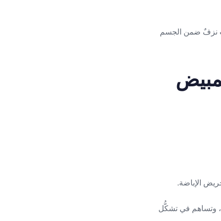
إباضة حيث يحدث نزفٌ ضمن الجسم
مبيض
حريض الإباضة.
، وتساهم في تشكُّل