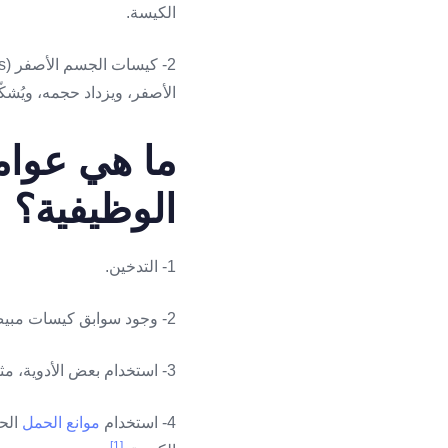
الكيسة.
الأصفر، ويزداد حجمه، ويُشك
ما هي عوا
الوظيفية؟
1- التدخين.
2- وجود سوابق كيسات مبيض عند السيدة.
3- استخدام بعض الأدوية، مثل: التاموكسيفين، وهو دواءٌ يستخدم في علاج
4- استخدام
موانع الحمل
الحا
[1]