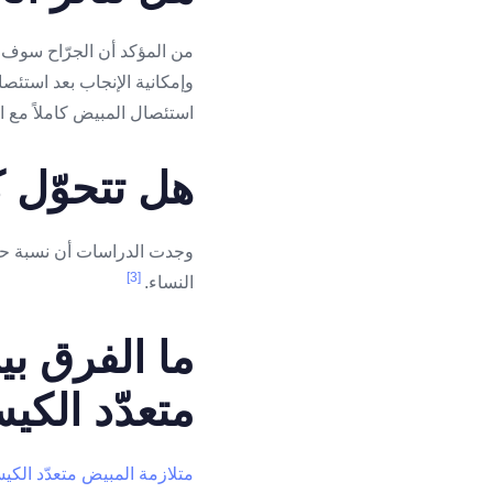
من المؤكد أن الجرّاح سوف ي
وإمكانية الإنجاب بعد استئص
استئصال المبيض كاملاً مع ال
هل تتحوّل 
وجدت الدراسات أن نسبة 
[3]
النساء.
ما الفرق ب
متعدّد الك
متلازمة المبيض متعدّد الك