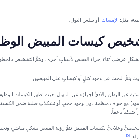
الإمساك
، أو سلس البول.
تشخيص كيسات المبيض الوظي
 بشكلٍ عرضي أثناء إجراء الفحص لأسبابٍ أخرى، ويتمُّ التشخيص بالخطوا
صوتية عبر البطن والأدقُّ إجراؤه عبر المهبل: حيث تظهر الكيسات الوظيفي
أسود) مع حواف منظمة دون وجود حجبٍ أو تشكلاتٍ صلبة ضمن الكيسة
شبكياً ناعماً.
شخيصيٌّ وعلاجيُّ لكيسات المبيض تتمُّ رؤية المبيض بشكلٍ مباشرٍ، وتحديد 
[5]
اء.