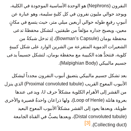
النفرون (Nephrons) هو الوحدة الأساسية الموجودة في الكلية،
ويوجد حوالي مليون نفرون في كل كليةٍ سليمة، وهو عبارة عن
أنبوبٍ رفيعٍ طوله حوالي أربعين ميلي متر، حيث يتسع في مكانٍ
معين، ويصبح جداره مؤلفاً من طبقتين، لتشكل محفظةً تدعى
محفظة بومان (Bowman’s Capsule)، إذ تدخل شبكةٌ من
الشعيرات الدموية المتفرعة من الشرين الوارد على شكل كبيبةٍ
كلوية، فتتحدُّ هذه الكبيبة مع محفظة بومان، لتشكل جسيماً يدعى
جسيم مالبيكي (Malpighian Body).
بعد تشكل جسيم مالبيكي يتضيق أنبوب النفرون مجدداً ليشكل
الأنبوب المعوج القريب (Proximal convoluted tubule) الذي ينزل
من القشر إلى الأهرام الكلوية مشكلاً حرف U، ويدعى عندها
بعروة هانلة (Loop of Henle)، ولها ذراعان واحدةٌ قصيرة والأخرى
طويلة، وبعدها يعود إلى القشر مشكلاً الأنبوب المعوج البعيد
(Distal convoluted tubule)، وبعدها يصبُّ في القناة الجامعة
[3]
(Collecting duct).