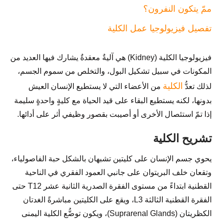
ممّ يتكون النفرون؟
تفصيل فيزيولوجيا عمل الكلية
فيزيولوجيا الكلية (Kidney) هي آليةٌ معقدةٌ يشارك فيها العديد من
المكونات في سبيل تشكيل البول، والتخلص من سموم الجسم،
الكلية
لذلك تعدُّ
من الأعضاء التي لا يستطيع الإنسان العيش
بدونها، لكنه يستطيع البقاء على قيد الحياة مع كليةٍ واحدةٍ سليمة
إذا تمّ استئصال الأخرى أو أصيبت بقصور وظيفي أثر على أدائها.
تشريح الكلية
يحوي جسم الإنسان على كليتين تشبهان بالشكل حبة الفاصولياء،
وتقعان خلف البريتوان على جانبي العمود الفقري في الناحية
القطنية ابتداءً من مستوى الفقرة الصدرية الثانية عشر T12 حتى
الفقرة القطنية الثالثة L3، ويقع على الكليتين مباشرةً الغدتان
الكظريتان (Suprarenal Glands)، ويكون توضُّع الكلية اليمنى