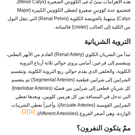
هذه الأهرامات ببنىً تُدعى الكؤوس الصغيرة (Minor Calyx)،
فتجتمع عدة كؤوسٍ صغيرةٍ لتعطي الكؤوس الكبيرة (Major
Calyx) منتهيةً بالحويضة الكلوية (Renal Pelvis) التي تنقل البول
من الكلية إلى الحالب (Ureter) فالمثانة.
التروية الشريانية
تبدأ من الشريان الكلوي (Renal Artery) القادم من الأبهر البطني،
وينقسم إلى فرعين: أمامي يروي حوالي ثلاثة أرباع التروية
الكلوية، والخلفي الذي يقدم حوالي ربع التروية الكلوية. وتنقسم
الشرايين إلى شرايين قطعية (Segmental Arteries) ثم ينقسم
كل شريانٍ قطعي إلى شرايين بين فصيّة (Interlobar Arteries)
التي تدخل في المسافة بين كل هرمين كلويين، وبعدها تعطي
الشرايين القوسية (Arcuate Arteries)، وأخيراً تعطي الشرينات
[2]
[1]
الواردة، وهي أصغر الفروع (Afferent Arterioles).
ممّ يتكون النفرون؟