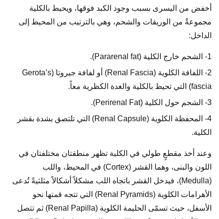
أخفض من اليسرى بسبب وجود الكبد فوقها، ويحيط بالكلية
مجموعةٌ من الوريقات والشحم، وهي بالترتيب من المحيط إلى
الداخل:
1- الشحم خارج الكلية (Pararenal fat).
2- اللفافة الكلوية (Renal Fascia) أو لفافة جيروتا (Gerota’s
fascia) التي تحيط بالكلية والغدة الكظرية معاً.
3- الشحم حول الكلية (Perirenal Fat).
4- المحفظة الكلوية (Renal Capsule) التي تلتصق بشدة بقشر
الكلية.
وعند أخذ مقطعٍ طولي في الكلية تظهر منطقتان مختلفتان في
اللون والبنى، وهما القشر (Cortex) في المحيط، واللب
(Medulla)، فيدخل القشر باتجاه اللب مشكلاً أشكالاً مثلثيةً تُدعى
الأهرامات الكلوية (Renal Pyramids) التي تتجه قمتها نحو
الأسفل، حيث تسمّى الحليمة الكلوية (Renal Papilla) ثم تتصل