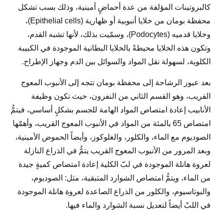
كالبروتينات المؤلفة من عدة أحماضٍ أمينية، وذلك بسب تشكل
محفظة بومان من خلايا أنبوبية أو ظهارية (Epithelial cells)،
وخلايا قدميه (Podocytes)، وسمّيت بذلك، لأنها تشبه القدم،
وتكون هذه الخلايا محيطةً بالخلايا البطانية الموجودة في الكبيبة
الكلوية، لسهولة نقل المواد والسوائل بين الدم وجهاز الإطراح.
بعد عبور الرشاحة إلى محفظة بومان تتجه إلى الأنبوب المعوج
القريب، وهو القسم الثاني من النفرون، حيث تكون وظيفة
الأنابيب إعادة امتصاص المواد الهامة للجسم بشكلٍ أساسي، فيتمُّ
امتصاص 65 بالمئة من المواد في الأنبوب المعوج القريب، وأهمّها
الصوديوم مع الماء، والكلور، والغلوكوز، وأيضاً الحموض الأمينية،
وبعد المرور من الأنبوب المعوج القريب يتمُّ في الذراع النازلة
لعروة هانلة الموجودة في لبّ الكلية إعادة امتصاص كميةٍ جيدة
من الماء، ويتمُّ امتصاص الشوارد المتبقية، مثل: الصوديوم،
والبوتاسيوم، والكلور من الذراع الصاعدة لعروة هانلة الموجودة
في اللبّ أيضاً لتعديل نسبة الشوارد والماء فيها.