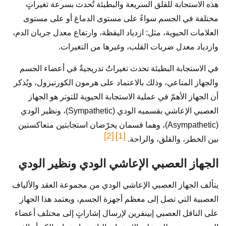
هذه الاستجابة للقلق السريعة والبطيئة تُحدث بسرعة تغيراتٍ
مختلفة في الجسم سواءً على مستوى الدماغ أو على مستوى
العلامات الحيوية، مثل: ازدياد اليقظة، وارتفاع معدل جريان الدم،
وازدياد معدل ضربات القلب، وغيرها من التغيرات.
في الاستجابة البطيئة تحدث تغيراتٌ تدريجيةٌ في أعضاء الجسم
والجهاز المناعي، وذلك بالاعتماد على هرمون الكورتيزول، ويُذكر
أن الجهاز الأهمّ في عملية الاستجابة الحيوية للتوتر هو الجهاز
العصبي الإعاشي بقسميه الودي (Sympathetic)، ونظير الودي
(Asympathetic)، وهما قسمان يحرّضان استجابتين متعاكستين
[2]
[1]
بين الخطر، والقلق، والراحة.
الجهاز العصبي الإعاشي الودي ونظير الودي
يتألف الجهاز العصبي الإعاشي الودي من مجموعة العقد والألياف
العصبية التي تصل إلى معظم أجهزة الجسم، ويعتمد هذا الجهاز
على الناقل العصبي إبينفرين لإرسال إشاراتٍ إلى مختلف أعضاء