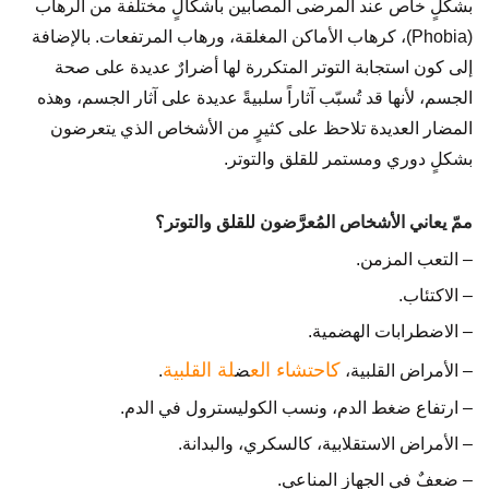
بشكلٍ خاص عند المرضى المصابين بأشكالٍ مختلفة من الرهاب
(Phobia)، كرهاب الأماكن المغلقة، ورهاب المرتفعات. بالإضافة
إلى كون استجابة التوتر المتكررة لها أضرارٌ عديدة على صحة
الجسم، لأنها قد تُسبّب آثاراً سلبيةً عديدة على آثار الجسم، وهذه
المضار العديدة تلاحظ على كثيرٍ من الأشخاص الذي يتعرضون
بشكلٍ دوري ومستمر للقلق والتوتر.
ممّ يعاني الأشخاص المُعرَّضون للقلق والتوتر؟
– التعب المزمن.
– الاكتئاب.
– الاضطرابات الهضمية.
كاحتشاء الع
لة القلبية
– الأمراض القلبية،
ض
.
– ارتفاع ضغط الدم، ونسب الكوليسترول في الدم.
– الأمراض الاستقلابية، كالسكري، والبدانة.
– ضعفٌ في الجهاز المناعي.