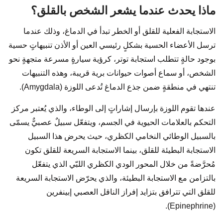
ماذا يحدث عندما يشعر الشخص بالقلق؟
الاستجابة الفعلية للقلق أو الخطر تبدأ في الدماغ، وذلك عندما
ترسل الأعضاء الحسية بشكلٍ رئيسي العين أو الأذن تنبيهاتٍ حسية
بوجود حالةٍ تتطلب استجابة توتر، كرؤية سيارةٍ مسرعة متجهةٍ نحو
الشخص، أو سماع أصوات حيوانات برية قريبة، وهذه التنبيهات
تنتهي في منطقةٍ ضمن جذع الدماغ تُدعى اللوزة (Amygdala).
عندها تقوم اللوزة بإرسال إشاراتٍ إلى الوطاء، والذي يُعتبر مركز
التحكم بالعلامات الحيوية في الجسم، ويتفعّل سبيلٌ عصبيٌّ يسمّى
بالسبيل الوطائي النخامي الكظري، حيث يحرض هذا السبيل
الاستجابة البطيئة للقلق، بينما الاستجابة السريعة للقلق تكون
مُحرَّضةً من خلال المحور الودي الكظري اللبّي الذي يتفعّل
بالتزامن مع الاستجابة البطيئة، والذي يحرّض الاستجابة السريعة
للقلق التي تترافق بتزايد إفراز الناقل العصبي إبينفرين
(Epinephrine).