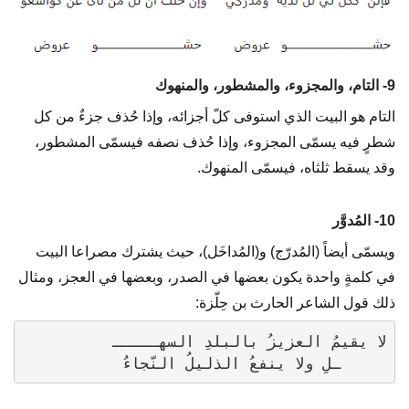
9- التام، والمجزوء، والمشطور، والمنهوك
التام هو البيت الذي استوفى كلّ أجزائه، وإذا حُذف جزءٌ من كل
شطرٍ فيه يسمّى المجزوء، وإذا حُذف نصفه فيسمّى المشطور،
وقد يسقط ثلثاه، فيسمّى المنهوك.
10- المُدوَّر
ويسمّى أيضاً (المُدرّج) و(المُداخَل)، حيث يشترك مصراعا البيت
في كلمةٍ واحدة يكون بعضها في الصدر، وبعضها في العجز، ومثال
ذلك قول الشاعر الحارث بن حِلّزة:
     ـلِ ولا ينفعُ الذليلُ النّجاءُ