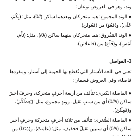
وتد، وهو في العروض نوعان:
● الوتد المجموع: هما متحركان وبعدهما ساكن (//0)، مثل: (بِكُمْ،
عَلَى)، و(فَعُوْ) من (فَعُولن).
● الوتد المَفْروق: هما متحركان بينهما ساكن (/0/)، مثل: (نَاْمَ،
أمْسِ)، و(فَاْعَ) من (فاعلاتن).
3- الفواصل
تعني في اللغة الأستار التي تُقطع بها الخيمة إلى أستار، ومفردها
فاصلة، وفي العروض قسمان:
● الفاصلة الكبرى: تتألف من أربعة أحرفٍ متحركة، وحرفٌ أخيرٌ
ساكن (////0) أي من سببٍ ثقيل، ووتدٍ مجموع، مثل: (يَعِظُكُمْ)،
و(فَعِلَتُنْ).
● الفاصلة الصُّغرى: تتألف من ثلاثة أحرفٍ متحركة وحرفٍ أخير
ساكن (///0) أي سببين ثقيلٌ فخفيف، مثل: (عَلِمَتْ)، و(مُتَفَا) من