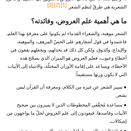
[3]
[2]
[1]
الشعرية هي طرقٌ لنظم الشعر.
ما هي أهمية علم العروض، وفائدته؟
الشعر موهبة، والشعراء القدماء لم يكونوا على معرفةٍ بهذا العلم،
فاعتمدوا في قول أشعارهم على الحسّ المرهف، والموهبة،
والإبداع، والذوق، ولكن كل ذلك قد يخذلهم، ويجعلهم يقعون في
أخطاءٍ وعيوب، فعلم العروض هو الميزان الذي يصحّح هذه
الأخطاء، ويساعد على إقامة الأوزان المختلّة، والانتباه إلى الأبيات
التي لا يكون وزنها مستقيماً.
● تمييز الشعر عن غيره من الكلام، ومعرفة أن القرآن ليس
بشعر.
● مساعدة مُحقّقي المخطوطات الذين لا يميزون بين صحيح
الأبيات وفاسدها، فيعودون إلى علم العروض لحلّ ما يواجهون من
إشكالات.
● قراءة الشعر العربي قراءةً صحيحة، والتمييز بين صحيحه