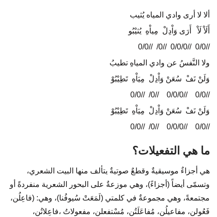
ألا لا أرى وادي المياه يُثيب
أَلَاْ لَاْ أَرَى وَاْدِلْ مِياْهِ يُثيْبُو
//0/0 //0/0/0 //0/ //0/0
ولا النَّفسُ عن وادي المياهِ تطيبُ
وَلَنْ نَفْ سُعَنْ وَاْدِلْ مِيَاْهِ تَطِيْبُوْ
//0/0 //0/0/0 //0/ //0/0
وَلَنْ نَفْ سُعَنْ وَاْدِلْ مِيَاْهِ تَطِيْبُوْ
//0/0 //0/0/0 //0/ //0/0
ما هي التفعيلات؟
هي أجزاءٌ موسيقيةٌ وقطعٌ صوتيةٌ يتألف منها البيت الشعري،
وتسمّى أيضاً (أجزاءً)، وهي موزعةٌ على البحور الشعرية منفردةً أو
مجتمعةً، وهي مجموعةٌ في كلمتي (لَمَعَتْ سُيوفُنا)، وهي: (فاعِلُن،
فَعُولن، مفاعيلُن، مُفاعَلَتُن، مُسْتفعلن، مفعولاتُ ،فاعِلاتُن،