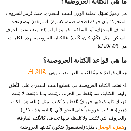
ما هي الكتابة العروضية؟
هي رموزٌ تُسهّل عملية الوزن للبيت الشعري، حيث يُرمز للحروف
المتحركة بأي حركة (فتحة، ضمة، كسرة) بإشارة (/) توضع تحت
الحرف المتحرّك، أما الساكنة، فيرمز لها ب(0) توضع تحت الحرف
الساكن، مثل: (كَمْ، كانَ، كَتَبَ)، فالكتابة العروضية لهذه الكلمات
هي: (/0، /0/، ///).
ما هي قواعد الكتابة العروضية؟
[4]
[3]
[2]
هنالك قواعدٌ عامةٌ للكتابة العروضية، وهي:
1- تعتمد الكتابة العروضية في تقطيع البيت الشعري على النُّطق،
وليس الكتابة، فما يُلفظ من الحروف يُثبت، وما لا يُلفظ لا يُثبت،
فهناك كلماتٌ فيها حروفٌ تُلفظ ولا تُكتب، مثل: (الله، هذا، لكن،
ذهبوا)، فتكتب عروضياً على النحو الآتي: (اللاه، هاذا، لاكن)،
والحروف التي تُكتب ولا تُلفظ، فإنها تحذف، كالألف الفارقة،
همزة الوصل
و
، مثل: (استقيموا) فتكون كتابتها العروضية