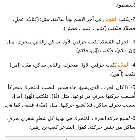
(ستقيمو).
التنوين
2- يكتب
في آخر الاسم نوناً ساكنة، مثل: (كتابٌ، عملٍ،
قصةً)، فتكتب (كتابن، عملن، قصتن).
3- الحرف المُشدّد يُكتب حرفين الأول ساكن والثاني متحرك، مثل:
(إنّ، قدّم)، فتُكتب (إنْنَ، قدْدَم).
المدّة
4-
تُكتب حرفين الأول متحرك، والثاني ساكن، مثل: (آمن)
تكتب (أَاْمن).
5- إذا كان الحرف الذي يسبق هاء ضمير النصب المتحرك متحركاً
أُشبعت حركتها بحرفٍ من نوعها، مثل: (لَهُ)، فتُكتب (لَهُو)، أما إذا
سبقت بحرفٍ ساكن، فلا تُشبع حركتها، مثل: (منْه)، فتبقى كما هي.
6- تُشبع حركة الحرف المُتحرك في نهاية كل شطرٍ شعري بحرفٍ
ساكن من جنس حركته، كقول الشاعر كعب بن زهير: