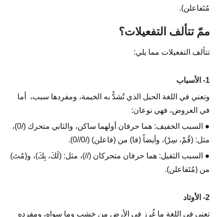
مُتَفاعلن).
ممّ تتألف التفعيلات؟
تتألف التفعيلات مما يلي:
1- الأسباب
وتعني في اللغة الحبل الذي تُشدُّ به الخيمة، ومفردها سبب، أما
في العروض، فهي نوعان:
● السبب الخفيف: هما حرفان أولهما ساكن، والثاني متحرك (/0)،
مثل: (قُمْ، سِرْ)، وأيضاً (فا) من (فاعلن) (/0//0).
● السبب الثقيل: هما حرفان متحركان (//)، مثل: (لَكَ، بِكَ)، و(مُتَ)
من (مُتَفاعلن).
2- الأوتاد
تعني في اللغة ما غُرِز في الأرض من خشبٍ وما سواه، ومفرده