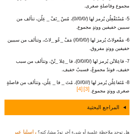
مجموع وفاصلةٍ صغرى.
5- مُسْتَفْعِلُن يُرمز لها (/0/0//0)، مُسْ _تَفْ _ عِلُن، تتألف من
سببين خفيفين ووتدٍ مجموع.
6- مَفْعولاتُ يُرمز لها (/0/0/0/) مَفْ _عُو _لاتُ، وتتألف من سببين
خفيفين ووتدٍ مفروق.
7- فاعِلاتُن يُرمز لها (/0//0/0)، فا _عِلا _تُنْ، وتتألف من سبب
خفيف، فوتدٌ مجموعٌ، فسببٌ خفيف.
8- مُتَفاعِلُن يُرمز لها (///0//0)، مُتَ _ فا _ عِلُن، وتتألف من فاصلةٍ
[4]
[3]
صغرى ووتدٍ مجموع.
المراجع البحثية
راسلنا عبر
هل توجد ملاحظة علمية أو شيء آخر تودّ مشاركته؟