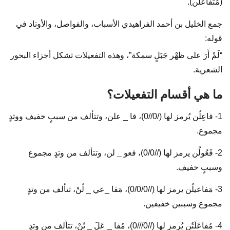
(مُتَفَاعلن).
جمع الخليل بن أحمد الفراهيدي الأسباب، والفواصل، والأوتاد في
قوله:
“لَمْ أَرَ على ظهْر جَبَلٍ سمكة”، وهذه التفعيلات تشكل أجزاء البحور
الشعرية.
ما هي أقسام التفعيلات؟
1- فاعِلُن يُرمز لها (/0//0)، فا _ علن، وتتألف من سببٍ خفيف ووتدٍ
مجموع.
2- فَعُولُن يرمز لها (//0/0)، فعو _ لن، وتتألف من وتدٍ مجموع
وسببٍ خفيف.
3- مَفاعيلُن يرمز لها (//0/0/0)، مَفا _عي _ لُنْ، تتألف من وتدٍ
مجموع وسببين خفيفين.
4- مُفاعَلَتُن يُرمز لها (//0///0)، مُفا _ عَلَ _ تُنْ، تتألف من وتدٍ