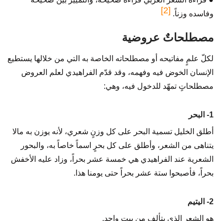
[2]
وفاسده وزناً.
مصطلحاتٌ عروضية
لكلّ علمٍ مفاتيحه أو مصطلحاته الخاصة به التي من خلالها يستطيع
الإنسان الخوض فيه وفهمه، وقد قدّم الفراهيدي لعلم العروض
مصطلحاتٍ تمهّد للدخول فيه، وهي:
1- البحر
أطلق الخليل تسمية البحر على كل وزنٍ شعري، لأنه يوزن به مالا
يتناهى من الشعر، وأطلق على كل بحرٍ اسماً خاصاً به، والبحور
الشعرية عند الفراهيدي هي خمسة عشر بحراً، وزاد عليه الأخفش
بحراً، فأصبحوا ستة عشر بحراً حتى يومنا هذا.
2- اليتيم
هو الشعر الذي يتألف من بيتٍ واحد.