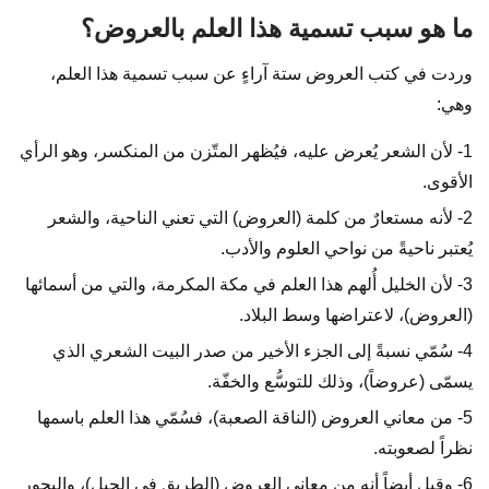
ما هو سبب تسمية هذا العلم بالعروض؟
وردت في كتب العروض ستة آراءٍ عن سبب تسمية هذا العلم،
وهي:
1- لأن الشعر يُعرض عليه، فيُظهر المتّزن من المنكسر، وهو الرأي
الأقوى.
2- لأنه مستعارٌ من كلمة (العروض) التي تعني الناحية، والشعر
يُعتبر ناحيةً من نواحي العلوم والأدب.
3- لأن الخليل أُلهم هذا العلم في مكة المكرمة، والتي من أسمائها
(العروض)، لاعتراضها وسط البلاد.
4- سُمّي نسبةً إلى الجزء الأخير من صدر البيت الشعري الذي
يسمّى (عروضاً)، وذلك للتوسُّع والخفّة.
5- من معاني العروض (الناقة الصعبة)، فسُمّي هذا العلم باسمها
نظراً لصعوبته.
6- وقيل أيضاً أنه من معاني العروض (الطريق في الجبل)، والبحور