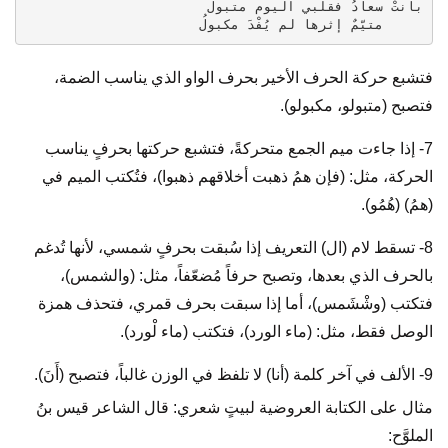
     متيّمٌ إثرها لم يُفْدَ مكبولُ
فتشبع حركة الحرف الأخير بحرف الواو الذي يناسب الضمة،
فتصبح (متبولو، مكبولو).
7- إذا جاءت ميم الجمع متحركةً، فتشبع حركتها بحرفٍ يناسب
الحركة، مثل: (فإن همُ ذهبت أخلاقهم ذهبوا)، فتُكتب الميم في
(همُ) (هُمُو).
8- تسقط لام (ال) التعريف إذا سُبقت بحرفٍ شمسي، لأنها تُدغم
بالحرف الذي بعدها، وتصبح حرفاً مُضعّفاً، مثل: (والشمس)،
فتكتب (وشْشَمس)، أما إذا سبقت بحرف قمري، فتحذف همزة
الوصل فقط، مثل: (ماء الورد)، فتكتب (ماء لْورد).
9- الألف في آخر كلمة (أنا) لا تلفظ في الوزن غالباً، فتصبح (أَنَ).
مثال على الكتابة العروضية لبيتٍ شعري: قال الشاعر قيس بنُ
الملوَّح: