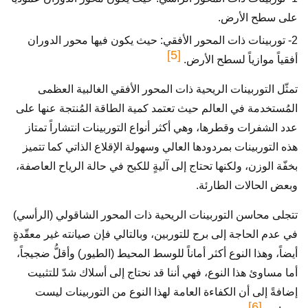
على سطح الأرض.
2- توربينات ذات المحور الأفقي: حيث يكون فيها محور الدوران
[5]
أفقياً موازياً لسطح الأرض.
تمثّل التوربينات الريحية ذات المحور الأفقي الغالبية العظمى
المُستخدمة في العالم حيث تعتمد كمية الطاقة المُنتجة عنها على
عدد الشفرات وقطرها، وهي أكثر أنواع التوربينات انتشاراً تمتاز
هذه التوربينات بمردودها العالي وسهولة الإقلاع الذاتي كما تتميز
بخفّة الوزن، ولكنها تحتاج إلى آليةٍ للكبح في حالة الرياح العاصفة،
وبعض الحالات الطارئة.
تتجلى محاسن التوربينات الريحية ذات المحور الشاقولي (الرأسي)
في عدم الحاجة إلى برج للتوربين، وبالتالي فإن صيانته غير معقّدةٍ
أيضاً، وهذا النوع أكثر أماناً للوسط المحيط (الطيور) وأقلُّ ضجيجاً،
أما مساوئ هذا النوع، فهي أننا قد نحتاج إلى أسلاك شدّ للتثبيت
إضافةً إلى أن الكفاءة العامة لهذا النوع من التوربينات ليست
[6]