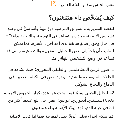
[2]
نفس الجنس ونفس الفئة العمرية.
كيف يُشخَّص داء هنتنغتون؟
للقصة السريرية والسوابق المرضية دورٌ مهمٌّ وأساسيٌّ في وضع
تشخيص الإصابة، حيث إنها تساعد في التوجه نحو الإصابة بداء HD
في حال وجود إصابةٍ سابقة لدى أحد أفراد الأسرة، كما يمكن
للطبيب أن يلجأ إلى بعض التحاليل المخبرية والشعاعية، والتي قد
تساعد في وضع التشخيص النهائي مثل:
1- صور الرنين المغناطيسي والطبقي المحوري: حيث يشاهد في
الحالات المتوسطة والشديدة وجود نقصٍ في الكتلة العصبية في
الدماغ والنخاع الشوكي
2- التحليل الجيني: ويتمُّ فيه البحث عن عدد تكرار الحموض الأمينية
CAG (سيستين، أدينوزين، غوانين)، ففي حال بلغ عددها أكثر من
36 في عينة الدم، فهذا يؤكد الإًصابة بداء هنتنغتون.
كما يمكن إجراء تحليلٍ أبويٍّ حيني لمعرفة فيما إذا كانت الإصابة