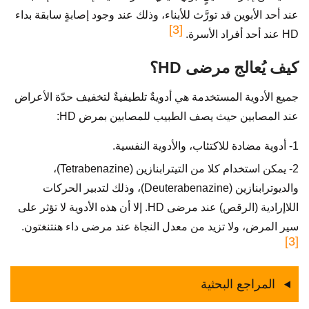
عند أحد الأبوين قد تورَّث للأبناء، وذلك عند وجود إصابةٍ سابقة بداء
[3]
HD عند أحد أفراد الأسرة.
كيف يُعالج مرضى HD؟
جميع الأدوية المستخدمة هي أدويةٌ تلطيفيةٌ لتخفيف حدّة الأعراض
عند المصابين حيث يصف الطبيب للمصابين بمرض HD:
1- أدوية مضادة للاكتئاب، والأدوية النفسية.
2- يمكن استخدام كلا من التيترابنازين (Tetrabenazine)،
والديوترابنازين (Deuterabenazine)، وذلك لتدبير الحركات
اللاإرادية (الرقص) عند مرضى HD. إلا أن هذه الأدوية لا تؤثر على
سير المرض، ولا تزيد من معدل النجاة عند مرضى داء هنتنغتون.
[3]
المراجع البحثية