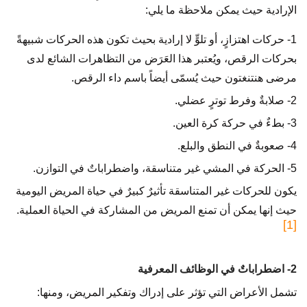
الإرادية حيث يمكن ملاحظة ما يلي:
1- حركات اهتزازٍ، أو تلوٍّ لا إرادية بحيث تكون هذه الحركات شبيهةً
بحركات الرقص، ويُعتبر هذا العَرَض من التظاهرات الشائع لدى
مرضى هنتنغتون حيث يُسمّى أيضاً باسم داء الرقص.
2- صلابةٌ وفرط توترٍ عضلي.
3- بطءٌ في حركة كرة العين.
4- صعوبةٌ في النطق والبلع.
5- الحركة في المشي غير متناسقة، واضطراباتٌ في التوازن.
يكون للحركات غير المتناسقة تأثيرٌ كبيرٌ في حياة المريض اليومية
حيث إنها يمكن أن تمنع المريض من المشاركة في الحياة العملية.
[1]
2- اضطراباتٌ في الوظائف المعرفية
تشمل الأعراض التي تؤثر على إدراك وتفكير المريض، ومنها: