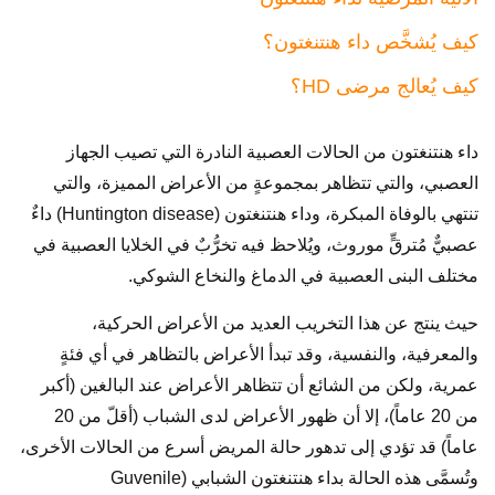
كيف يُشخَّص داء هنتنغتون؟
كيف يُعالج مرضى HD؟
داء هنتنغتون من الحالات العصبية النادرة التي تصيب الجهاز
العصبي، والتي تتظاهر بمجموعةٍ من الأعراض المميزة، والتي
تنتهي بالوفاة المبكرة، وداء هنتنغتون (Huntington disease) داءٌ
عصبيٌّ مُترقٍّ موروث، ويُلاحظ فيه تخرُّبٌ في الخلايا العصبية في
مختلف البنى العصبية في الدماغ والنخاع الشوكي.
حيث ينتج عن هذا التخريب العديد من الأعراض الحركية،
والمعرفية، والنفسية، وقد تبدأ الأعراض بالتظاهر في أي فئةٍ
عمرية، ولكن من الشائع أن تتظاهر الأعراض عند البالغين (أكبر
من 20 عاماً)، إلا أن ظهور الأعراض لدى الشباب (أقلّ من 20
عاماً) قد تؤدي إلى تدهور حالة المريض أسرع من الحالات الأخرى،
وتُسمَّى هذه الحالة بداء هنتنغتون الشبابي (Guvenile