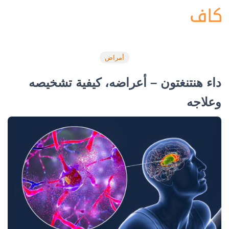
أمراض
داء هنتنغتون – أعراضه، كيفية تشخيصه
وعلاجه