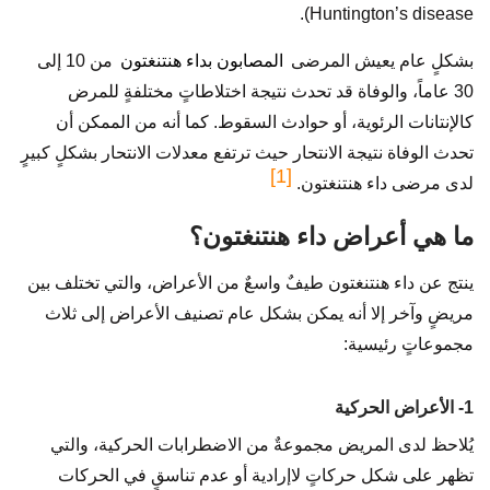
Huntington’s disease).
بشكلٍ عام يعيش المرضى
المصابون بداء هنتنغتون
من 10 إلى
30 عاماً، والوفاة قد تحدث نتيجة اختلاطاتٍ مختلفةٍ للمرض
كالإنتانات الرئوية، أو حوادث السقوط. كما أنه من الممكن أن
تحدث الوفاة نتيجة الانتحار حيث ترتفع معدلات الانتحار بشكلٍ كبيرٍ
[1]
لدى مرضى داء هنتنغتون.
ما هي أعراض داء هنتنغتون؟
ينتج عن داء هنتنغتون طيفٌ واسعٌ من الأعراض، والتي تختلف بين
مريضٍ وآخر إلا أنه يمكن بشكل عام تصنيف الأعراض إلى ثلاث
مجموعاتٍ رئيسية:
1- الأعراض الحركية
يُلاحظ لدى المريض مجموعةٌ من الاضطرابات الحركية، والتي
تظهر على شكل حركاتٍ لاإرادية أو عدم تناسقٍ في الحركات