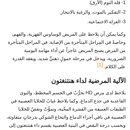
1- قلة النوم (الأرق).
2- التفكير بالموت، والرغبة بالانتحار.
3- العزلة الاجتماعية.
وكما يمكن أن يلاحظ على المريض الوساوس القهرية، والقهم،
وخاصةً في المراحل المتأخرة من الإصابة. في المراحل المتأخرة
من المرض يصبح المريض عاجزاً عن أداء مهامه اليومية
الضرورية، ويدخل في مرحلة خمولٍ ذهنيٍّ شديد، ويفقد القدرة
[1]
على الكلام.
الآلية المرضية لداء هنتنغتون
يلاحظ لدى مرض HD تخرُّبٌ في الجسم المخطط، والنوى
القاعدية في جذع الدماغ، وكما يلاحظ غيابٌ للخلايا العصبية في
الطبقات العميقة من القشرة المخّية، وتموُّتٌ ونقصٌ للخلايا
العصبية في باقي أجزاء الدماغ والنخاع الشوكي بدرجاتٍ متفاوتة،
وبحسب درجة النقص في البنية العصبية يقسم داء هنتنغتون إلى