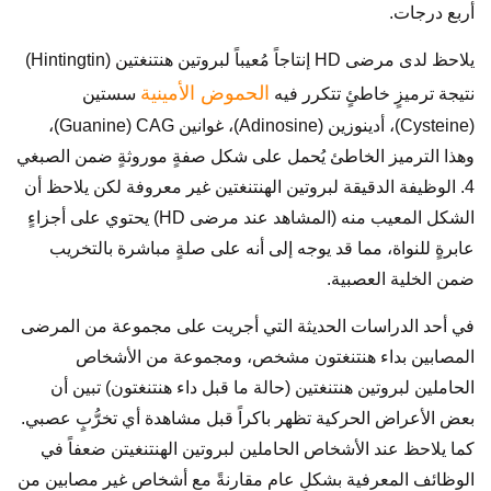
أربع درجات.
يلاحظ لدى مرضى HD إنتاجاً مُعيباً لبروتين هنتنغتين (Hintingtin)
الحموض الأمينية
نتيجة ترميزٍ خاطئٍ تتكرر فيه
سستين
(Cysteine)، أدينوزين (Adinosine)، غوانين Guanine) CAG)،
وهذا الترميز الخاطئ يُحمل على شكل صفةٍ موروثةٍ ضمن الصبغي
4. الوظيفة الدقيقة لبروتين الهنتنغتين غير معروفة لكن يلاحظ أن
الشكل المعيب منه (المشاهد عند مرضى HD) يحتوي على أجزاءٍ
عابرةٍ للنواة، مما قد يوجه إلى أنه على صلةٍ مباشرة بالتخريب
ضمن الخلية العصبية.
في أحد الدراسات الحديثة التي أجريت على مجموعة من المرضى
المصابين بداء هنتنغتون مشخص، ومجموعة من الأشخاص
الحاملين لبروتين هنتنغتين (حالة ما قبل داء هنتنغتون) تبين أن
بعض الأعراض الحركية تظهر باكراً قبل مشاهدة أي تخرُّبٍ عصبي.
كما يلاحظ عند الأشخاص الحاملين لبروتين الهنتنغيتن ضعفاً في
الوظائف المعرفية بشكلٍ عام مقارنةً مع أشخاصٍ غير مصابين من