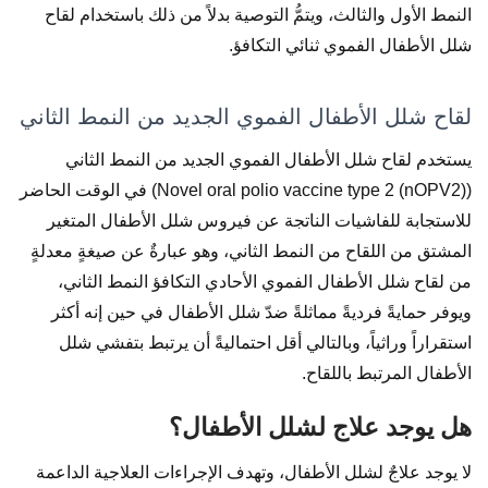
النمط الأول والثالث، ويتمُّ التوصية بدلاً من ذلك باستخدام لقاح
شلل الأطفال الفموي ثنائي التكافؤ.
لقاح شلل الأطفال الفموي الجديد من النمط الثاني
يستخدم لقاح شلل الأطفال الفموي الجديد من النمط الثاني
(Novel oral polio vaccine type 2 (nOPV2)) في الوقت الحاضر
للاستجابة للفاشيات الناتجة عن فيروس شلل الأطفال المتغير
المشتق من اللقاح من النمط الثاني، وهو عبارةٌ عن صيغةٍ معدلةٍ
من لقاح شلل الأطفال الفموي الأحادي التكافؤ النمط الثاني،
ويوفر حمايةً فرديةً مماثلةً ضدّ شلل الأطفال في حين إنه أكثر
استقراراً وراثياً، وبالتالي أقل احتماليةً أن يرتبط بتفشي شلل
الأطفال المرتبط باللقاح.
هل يوجد علاج لشلل الأطفال؟
لا يوجد علاجٌ لشلل الأطفال، وتهدف الإجراءات العلاجية الداعمة