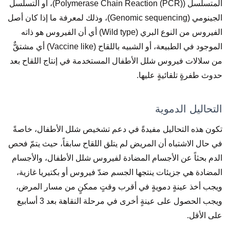
المتسلسل (Polymerase Chain Reaction (PCR))، أو التسلسل
الجينومي (Genomic sequencing)، وذلك لمعرفة ما إذا كان أصل
الفيروس من النوع البري (Wild type) أي أن الفيروس هو ذاته
الموجود في الطبيعة، أو الشبيه باللقاح (Vaccine like) أي مشتقٌّ
من سلالات فيروس شلل الأطفال المستخدمة في إنتاج اللقاح بعد
حدوث طفرةٍ تلقائيةٍ عليها.
التحاليل الدموية
تكون هذه التحاليل مفيدةً في دعم تشخيص شلل الأطفال، خاصةً
في حال الاشتباه أن المريض لم يتلق اللقاح سابقاً، حيث يتمّ فحص
الدم بحثاً عن الأجسام المضادة لفيروس شلل الأطفال، والأجسام
المضادة هي جزيئات ينتجها الجسم ضدّ فيروس أو بكتيريا غازية،
ويجب أخذ عينةٍ دمويةٍ في أقرب وقتٍ ممكنٍ من مسار المرض،
ويجب الحصول على عينةٍ أخرى في مرحلة النقاهة بعد 3 أسابيع
على الأقل.