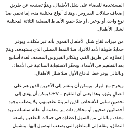
المستخدمة للقضاء على شلل الأطفال، ويتمُّ تصنيعه عن طريق
إضعاف سلالات الفيروس، وهناك أنواع مختلفة منه، إما تحمي ضدّ
نوعٍ واحد، أو نوعين، أو ضدّ جميع الأنماط المصلية الثلاثة المختلفة
لشلل الأطفال.
من ميزات لقاح شلل الأطفال الفموي بأنه غير مكلف، ويوفر
حمايةً طويلة الأمد للأفراد ضدّ النمط المصلي الذي يستهدفه، ويتمّ
إعطاؤه عن طريق الفم، ويتكاثر الفيروس المضعف لعدة أسابيع
بعد التطعيم في الأمعاء، ويحفّز الاستجابة المناعية في الأمعاء،
وبالتالي يوفر خط الدفاع الأول ضدّ شلل الأطفال،
ويخرج مع البراز، ويمكن أن ينتشر إلى الآخرين الذين هم على
اتصالٍ وثيق، وهذا يعني أن التلقيح بـ OPV يمكن أن يؤدي إلى
تحصينٍ سلبي للأشخاص الذين لم يتمّ تطعيمهم، ولا يتطلب وجود
أخصائيين صحيين أو محاقن ذات إبر معقمة أو نظام سلسلة تبريد
معقد، وبالتالي من السهل إعطاؤه في حملات التطعيم واسعة
النطاق، ونقله إلى المناطق التي يصعب الوصول إليها، وتشمل