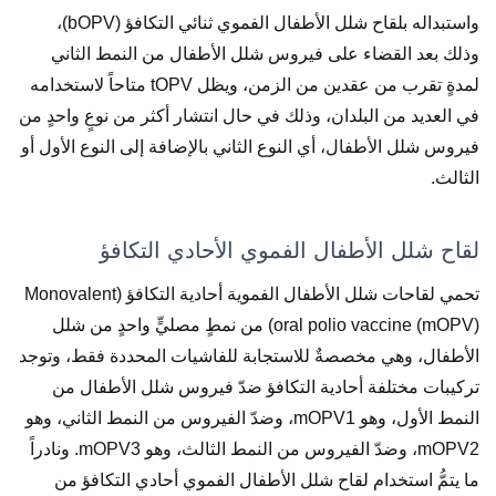
واستبداله بلقاح شلل الأطفال الفموي ثنائي التكافؤ (bOPV)،
وذلك بعد القضاء على فيروس شلل الأطفال من النمط الثاني
لمدةٍ تقرب من عقدين من الزمن، ويظل tOPV متاحاً لاستخدامه
في العديد من البلدان، وذلك في حال انتشار أكثر من نوعٍ واحدٍ من
فيروس شلل الأطفال، أي النوع الثاني بالإضافة إلى النوع الأول أو
الثالث.
لقاح شلل الأطفال الفموي الأحادي التكافؤ
تحمي لقاحات شلل الأطفال الفموية أحادية التكافؤ (Monovalent
oral polio vaccine (mOPV)) من نمطٍ مصليٍّ واحدٍ من شلل
الأطفال، وهي مخصصةٌ للاستجابة للفاشيات المحددة فقط، وتوجد
تركيبات مختلفة أحادية التكافؤ ضدّ فيروس شلل الأطفال من
النمط الأول، وهو mOPV1، وضدّ الفيروس من النمط الثاني، وهو
mOPV2، وضدّ الفيروس من النمط الثالث، وهو mOPV3. ونادراً
ما يتمُّ استخدام لقاح شلل الأطفال الفموي أحادي التكافؤ من