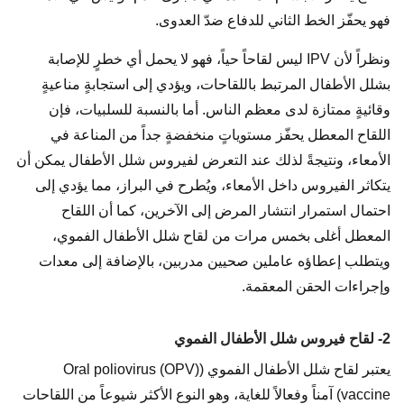
فهو يحفّز الخط الثاني للدفاع ضدّ العدوى.
ونظراً لأن IPV ليس لقاحاً حياً، فهو لا يحمل أي خطرٍ للإصابة
بشلل الأطفال المرتبط باللقاحات، ويؤدي إلى استجابةٍ مناعيةٍ
وقائيةٍ ممتازة لدى معظم الناس. أما بالنسبة للسلبيات، فإن
اللقاح المعطل يحفّز مستوياتٍ منخفضةٍ جداً من المناعة في
الأمعاء، ونتيجةً لذلك عند التعرض لفيروس شلل الأطفال يمكن أن
يتكاثر الفيروس داخل الأمعاء، ويُطرح في البراز، مما يؤدي إلى
احتمال استمرار انتشار المرض إلى الآخرين، كما أن اللقاح
المعطل أغلى بخمس مرات من لقاح شلل الأطفال الفموي،
ويتطلب إعطاؤه عاملين صحيين مدربين، بالإضافة إلى معدات
وإجراءات الحقن المعقمة.
2- لقاح فيروس شلل الأطفال الفموي
يعتبر لقاح شلل الأطفال الفموي ((OPV) Oral poliovirus
vaccine) آمناً وفعالاً للغاية، وهو النوع الأكثر شيوعاً من اللقاحات