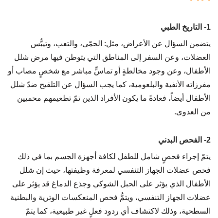
1- التاريخ الطبي
يتضمن السؤال عن الأعراض، مثل: الحمّى، والتعب، وتيبُّس
العضلات، وعن السفر إلى المناطق التي يتوطن فيها مرض شلل
الأطفال، وعن وجود مخالطةٍ أو تماسٍّ مباشر مع شخصٍ مصاب أو
مفرزاته الأنفية والبلعومية، كما يجب السؤال عن التلقيح ضدّ شلل
الأطفال أيضاً، فعادةً ما يكون الأفراد الذين تمّ تطعيمهم محميين
من العدوى.
2- الفحص البدني
يتمّ إجراء فحصٍ شامل للطفل لكافة أجهزة الجسم بما في ذلك
فحص عضلات الجهاز التنفسي لمعرفة وظيفتها، حيث إن شلل
الأطفال الذي يؤثر على الحبل الشوكي وجذع الدماغ قد يؤثر على
عضلات الجهاز التنفسي، ويتمُّ فحص المنعكسات الوترية والبطنية
السطحية، وذلك لاكتشاف أي ردود فعلٍ غير طبيعية، كما يتمّ