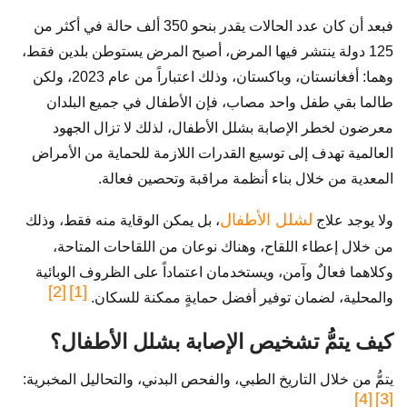
فبعد أن كان عدد الحالات يقدر بنحو 350 ألف حالة في أكثر من
125 دولة ينتشر فيها المرض، أصبح المرض يستوطن بلدين فقط،
وهما: أفغانستان، وباكستان، وذلك اعتباراً من عام 2023، ولكن
طالما بقي طفل واحد مصاب، فإن الأطفال في جميع البلدان
معرضون لخطر الإصابة بشلل الأطفال، لذلك لا تزال الجهود
العالمية تهدف إلى توسيع القدرات اللازمة للحماية من الأمراض
المعدية من خلال بناء أنظمة مراقبة وتحصين فعالة.
لشلل الأطفال
ولا يوجد علاج
، بل يمكن الوقاية منه فقط، وذلك
من خلال إعطاء اللقاح، وهناك نوعان من اللقاحات المتاحة،
وكلاهما فعالٌ وآمن، ويستخدمان اعتماداً على الظروف الوبائية
[2]
[1]
والمحلية، لضمان توفير أفضل حمايةٍ ممكنة للسكان.
كيف يتمُّ تشخيص الإصابة بشلل الأطفال؟
يتمُّ من خلال التاريخ الطبي، والفحص البدني، والتحاليل المخبرية:
[4]
[3]