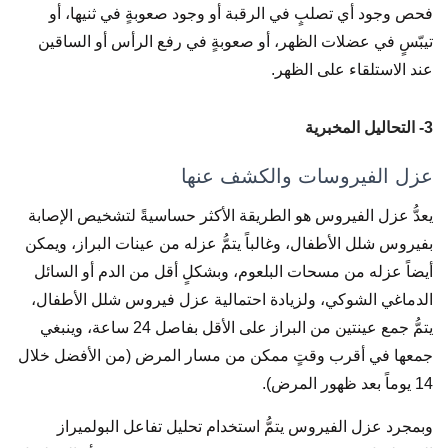
فحص وجود أي تصلبٍ في الرقبة أو وجود صعوبةٍ في ثنيها، أو
تيبّسٍ في عضلات الظهر، أو صعوبةٍ في رفع الرأس أو الساقين
عند الاستلقاء على الظهر.
3- التحاليل المخبرية
عزل الفيروسات والكشف عنها
يعدُّ عزل الفيروس هو الطريقة الأكثر حساسيةً لتشخيص الإصابة
بفيروس شلل الأطفال، وغالباً يتمُّ عزله من عينات البراز، ويمكن
أيضاً عزله من مسحات البلعوم، وبشكلٍ أقل من الدم أو السائل
الدماغي الشوكي، ولزيادة احتمالية عزل فيروس شلل الأطفال،
يتمُّ جمع عينتين من البراز على الأقل بفاصل 24 ساعة، وينبغي
جمعها في أقرب وقتٍ ممكن من مسار المرض (من الأفضل خلال
14 يوماً بعد ظهور المرض).
وبمجرد عزل الفيروس يتمُّ استخدام تحليل تفاعل البولميراز