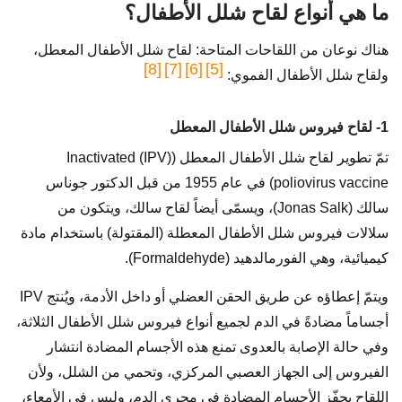
ما هي أنواع لقاح شلل الأطفال؟
هناك نوعان من اللقاحات المتاحة: لقاح شلل الأطفال المعطل،
[8]
[7]
[6]
[5]
ولقاح شلل الأطفال الفموي:
1- لقاح فيروس شلل الأطفال المعطل
تمّ تطوير لقاح شلل الأطفال المعطل ((IPV) Inactivated
poliovirus vaccine) في عام 1955 من قبل الدكتور جوناس
سالك (Jonas Salk)، ويسمّى أيضاً لقاح سالك، ويتكون من
سلالات فيروس شلل الأطفال المعطلة (المقتولة) باستخدام مادة
كيميائية، وهي الفورمالدهيد (Formaldehyde).
ويتمّ إعطاؤه عن طريق الحقن العضلي أو داخل الأدمة، ويُنتج IPV
أجساماً مضادةً في الدم لجميع أنواع فيروس شلل الأطفال الثلاثة،
وفي حالة الإصابة بالعدوى تمنع هذه الأجسام المضادة انتشار
الفيروس إلى الجهاز العصبي المركزي، وتحمي من الشلل، ولأن
اللقاح يحفّز الأجسام المضادة في مجرى الدم، وليس في الأمعاء،