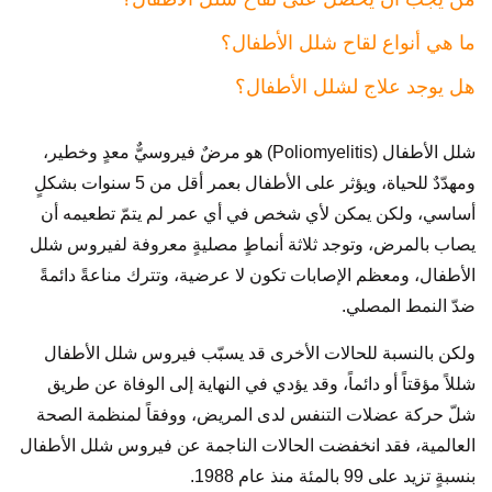
ما هي أنواع لقاح شلل الأطفال؟
هل يوجد علاج لشلل الأطفال؟
شلل الأطفال (Poliomyelitis) هو مرضٌ فيروسيٌّ معدٍ وخطير،
ومهدّدٌ للحياة، ويؤثر على الأطفال بعمر أقل من 5 سنوات بشكلٍ
أساسي، ولكن يمكن لأي شخص في أي عمر لم يتمّ تطعيمه أن
يصاب بالمرض، وتوجد ثلاثة أنماطٍ مصليةٍ معروفة لفيروس شلل
الأطفال، ومعظم الإصابات تكون لا عرضية، وتترك مناعةً دائمةً
ضدّ النمط المصلي.
ولكن بالنسبة للحالات الأخرى قد يسبّب فيروس شلل الأطفال
شللاً مؤقتاً أو دائماً، وقد يؤدي في النهاية إلى الوفاة عن طريق
شلّ حركة عضلات التنفس لدى المريض، ووفقاً لمنظمة الصحة
العالمية، فقد انخفضت الحالات الناجمة عن فيروس شلل الأطفال
بنسبةٍ تزيد على 99 بالمئة منذ عام 1988.