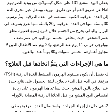
يعطى اليود المشع 131 على شكل كبسولاتٍ من يوديد الصوديوم
NaI عن طريق الفم أو عن طريق الوريد، وينتقل عبر مجرى الدم
إلى الغدة الدرقية. الكمية الممتصة في الغدة الدرقية، يتمُّ ترسيب
30 بالمئة منها في الغدة الدرقية، و20 بالمئة منها تفرز بسرعة في
البراز، والباقي يخرج من الجسم خلال فترةٍ زمنيةٍ قصيرة تتعلق
بعمر الشخص، حيث يتخلص الجسم من اليود في عمر نصف
بيولوجي حوالي 11 يوم عند الرضع، و23 يوم عند الأطفال الذين لا
تتجاوز أعمارهم الخمس سنوات و80 يوماً عند البالغين.
ما هي الإجراءات التي يتمُّ اتخاذها قبل العلاج؟
1- يفضل أن يكون مستوى الهرمون المنشط للغدة الدرقية (TSH)
مرتفعًا في الدم قبل البدء بالعلاج، ليتمّ الحصول على نتائج جيدة
عند العلاج باليود المشع، حيث يساعد هذا الهرمون على زيادة
امتصاص اليود المشع من قبل الخلايا الدرقية المصابة بالأورام.
2- في حال تمّ إجراء الجراحة، واستئصال الغدة الدرقية يعطى