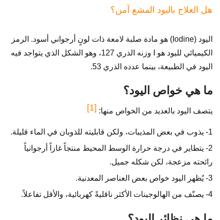
هل العلاج باليود المشع آمن؟
اليود (Iodine) هو مادة صلبة لامعة ذات لونٍ أرجواني أسود. الرمز
الكيميائي لليود هو I وزنه الذري 127، وهو الشكل الذي يتواجد فيه
اليود في الطبيعة، بينما عدده الذري 53.
ما هي خواص اليود؟
[1]
يتصف اليود بالعديد من الخواص منها:
1- يذوب في بعض المذيبات، ولكن قابليته للذوبان في الماء قليلة.
2- يتطاير في درجة حرارة الوسط المحيط منتجاً غازاً أرجوانياً
رائحته مزعجة، لكن شكله جميل.
3- يُظهر اليود خواص بعض العناصر المعدنية.
4- يصنّف من الهالوجينات الأكثر ناقليةً كهربائية، والأقل تفاعلاً.
ما هي نظائر اليود؟