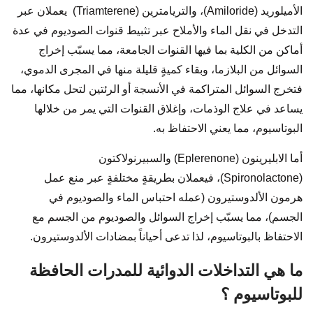
الأميلوريد (Amiloride)، والتريامترين (Triamterene) يعملان عبر
التدخل في نقل الماء والأملاح عبر تثبيط قنوات الصوديوم في عدة
أماكن من الكلية بما فيها القنوات الجامعة، مما يسبّب إخراج
السوائل من البلازما، وبقاء كميةٍ قليلة منها في المجرى الدموي،
فتخرج السوائل المتراكمة في الأنسجة أو الرئتين لتحل مكانها، مما
يساعد في علاج الوذمات، وإغلاق القنوات التي يمر من خلالها
البوتاسيوم، مما يعني الاحتفاظ به.
أما الابليرينون (Eplerenone) والسبيرنولاكتون
(Spironolactone)، فيعملان بطريقةٍ مختلفةٍ عبر منع عمل
هرمون الألدوستيرون (عمله احتباس الماء والصوديوم في
الجسم)، مما يسبّب إخراج السوائل والصوديوم من الجسم مع
الاحتفاظ بالبوتاسيوم، لذا تدعى أحياناً بمضادات الألدوستيرون.
ما هي التداخلات الدوائية للمدرات الحافظة
للبوتاسيوم ؟