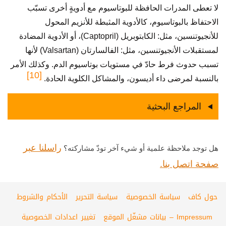
لا تعطى المدرات الحافظة للبوتاسيوم مع أدويةٍ أخرى تسبّب
الاحتفاظ بالبوتاسيوم، كالأدوية المثبطة للأنزيم المحول
للأنجيوتنسين، مثل: الكابتوبريل (Captopril)، أو الأدوية المضادة
لمستقبلات الأنجيوتنسين، مثل: الفالسارتان (Valsartan) لأنها
تسبب حدوث فرط حادّ في مستويات بوتاسيوم الدم. وكذلك الأمر
[10]
بالنسبة لمرضى داء أديسون، والمشاكل الكلوية الحادة.
المراجع البحثية
راسلنا عبر
هل توجد ملاحظة علمية أو شيء آخر تودّ مشاركته؟
صفحة اتصل بنا.
حول كاف
سياسة الخصوصية
سياسة التحرير
الأحكام والشروط
Impressum – بيانات مشغّل الموقع
تغيير اعدادات الخصوصية