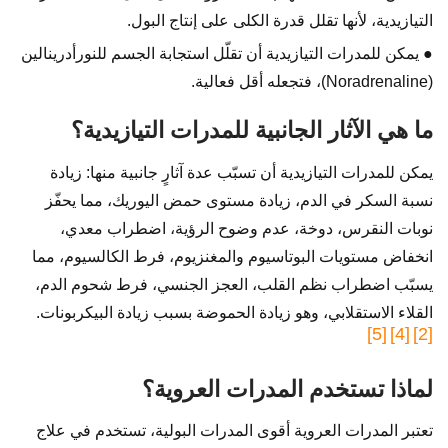
التيازيدية، لأنها تقلل قدرة الكلى على إنتاج البول.
● يمكن للمدرات التيازيدية أن تقلّل استجابة الجسم للنورأدرينالين
(Noradrenaline)، فتجعله أقل فعالية.
ما هي الآثار الجانبية للمدرات التيازيدية؟
يمكن للمدرات التيازيدية أن تسبّب عدة آثارٍ جانبية منها: زيادة
نسبة السكر في الدم، زيادة مستوى حمض اليوريك، مما يحفّز
نوبات النقرس، دوخة، عدم وضوح الرؤية، اضطراب معدي،
انخفاض مستويات البوتاسيوم والمغنزيوم، فرط الكالسيوم، مما
يسبّب اضطراب نظم القلب، العجز الجنسي، فرط شحوم الدم،
القلاء الاستقلابي، وهو زيادة الحموضة بسبب زيادة البيكربونات.
[5]
[4]
[2]
لماذا تستخدم المدرات العروية؟
تعتبر المدرات العروية أقوى المدرات البولية، تستخدم في علاج