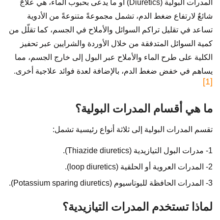
المدرات البولية (Diuretics) أو ما يدعى بحبوب الماء، هي علاجٌ
شائعٌ لارتفاع ضغط الدم، تشمل مجموعةً متنوعةً من الأدوية
تساعد في تقليل تراكم السوائل والأملاح في الجسم، كما تقلّل من
كمية السوائل المتدفقة من خلال الأوردة والشرايين عبر تحفيز
الكلية على طرح الماء والأملاح عبر البول إلى خارج الجسم، مما
يساهم في خفض ضغط الدم، بالإضافة لعدة فوائد علاجية أخرى.
[1]
ما هي أقسام المدرات البولية؟
تقسم المدرات البولية إلى ثلاثة أنواع رئيسية تشمل:
1- مدرات البول التيازيدية (Thiazide diuretics).
2- المدرات العروية أو الحلقية (loop diuretics).
3- المدرات الحافظة للبوتاسيوم (Potassium sparing diuretics).
لماذا تستخدم المدرات التيازيدية؟