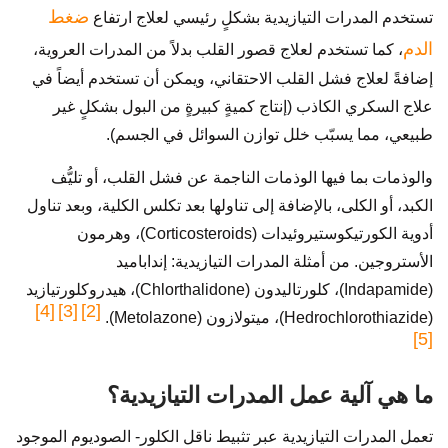
ضغط
تستخدم المدرات التيازيدية بشكلٍ رئيسي لعلاج ارتفاع
الدم
، كما تستخدم لعلاج قصور القلب بدلاً من المدرات العروية،
إضافةً لعلاج فشل القلب الاحتقاني، ويمكن أن تستخدم أيضاً في
علاج السكري الكاذب (إنتاج كميةٍ كبيرةٍ من البول بشكلٍ غير
طبيعي، مما يسبّب خلل توازن السوائل في الجسم).
والوذمات بما فيها الوذمات الناجمة عن فشل القلب، أو تليُّف
الكبد، أو الكلى، بالإضافة إلى تناولها بعد تكلس الكلية، وبعد تناول
أدوية الكورتيكوستيروئيدات (Corticosteroids)، وهرمون
الأستروجين. من أمثلة المدرات التيازيدية: إنداباميد
(Indapamide)، كلورتاليدون (Chlorthalidone)، هيدروكلورتيازيد
[4]
[3]
[2]
(Hedrochlorothiazide)، ميتولازون (Metolazone).
[5]
ما هي آلية عمل المدرات التيازيدية؟
تعمل المدرات التيازيدية عبر تثبيط ناقل الكلور- الصوديوم الموجود