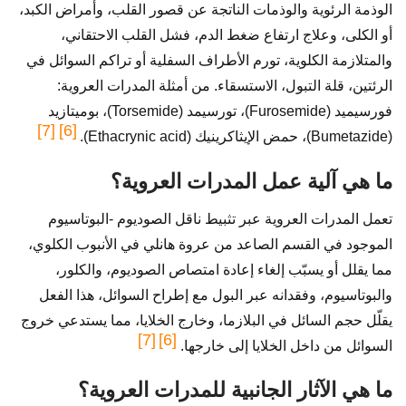
الوذمة الرئوية والوذمات الناتجة عن قصور القلب، وأمراض الكبد،
أو الكلى، وعلاج ارتفاع ضغط الدم، فشل القلب الاحتقاني،
والمتلازمة الكلوية، تورم الأطراف السفلية أو تراكم السوائل في
الرئتين، قلة التبول، الاستسقاء. من أمثلة المدرات العروية:
فورسيميد (Furosemide)، تورسيمد (Torsemide)، بوميتازيد
[7]
[6]
(Bumetazide)، حمض الإيثاكرينيك (Ethacrynic acid).
ما هي آلية عمل المدرات العروية؟
تعمل المدرات العروية عبر تثبيط ناقل الصوديوم -البوتاسيوم
الموجود في القسم الصاعد من عروة هانلي في الأنبوب الكلوي،
مما يقلل أو يسبّب إلغاء إعادة امتصاص الصوديوم، والكلور،
والبوتاسيوم، وفقدانه عبر البول مع إطراح السوائل، هذا الفعل
يقلّل حجم السائل في البلازما، وخارج الخلايا، مما يستدعي خروج
[7]
[6]
السوائل من داخل الخلايا إلى خارجها.
ما هي الآثار الجانبية للمدرات العروية؟