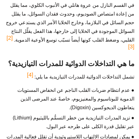
في القسم النازل من عروة هانلي في الأنبوب الكلوي، مما يقلل
من إعادة امتصاص الصوديوم، وحدوث فقدان السوائل، ما يقلل
حجم السائل في البلازما، وخارج الخلايا الأمر الذي يستدعي خروج
السوائل الموجودة في الخلايا إلى خارجها، هذا الفعل يقلّل النتاج
[2]
القلبي، وضغط القلب كونها أيضاً تسبّب توسع الأوعية الدموية.
[3]
ما هي التداخلات الدوائية للمدرات التيازيدية؟
[4]
تشمل التداخلات الدوائية للمدرات التيازيدية ما يلي:
● عدم انتظام ضربات القلب الناجم عن انخفاض المستويات
الدموية للبوتاسيوم والمغنيزيوم، خاصةً عند المرضى الذين
يتعاطون الديجوكسين (Digoxin).
● تزيد المدرات التيازيدية من خطر التسمُّم بالليثيوم (Lithium)
عبر تقليل قدرة الكلى على طرحه عبر البول.
● يمكن لمضادات الالتهاب اللاستيروئيدية أن تقلل فعالية المدرات