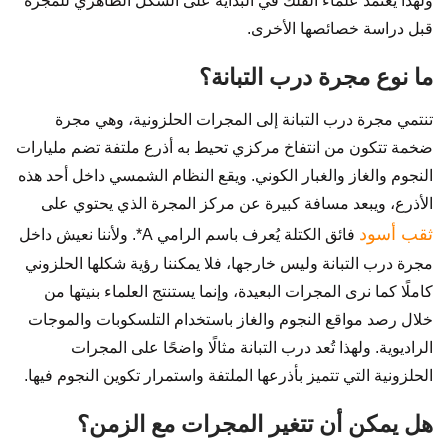
ولهذا يعتمد علماء الفلك في البداية على الشكل الظاهري للمجرة
قبل دراسة خصائصها الأخرى.
ما نوع مجرة درب التبانة؟
تنتمي مجرة درب التبانة إلى المجرات الحلزونية، وهي مجرة
ضخمة تتكون من انتفاخ مركزي تحيط به أذرع ملتفة تضم مليارات
النجوم والغاز والغبار الكوني. ويقع النظام الشمسي داخل أحد هذه
الأذرع، ويبعد مسافة كبيرة عن مركز المجرة الذي يحتوي على
ثقب أسود
فائق الكتلة يُعرف باسم الرامي A*. ولأننا نعيش داخل
مجرة درب التبانة وليس خارجها، فلا يمكننا رؤية شكلها الحلزوني
كاملًا كما نرى المجرات البعيدة، وإنما يستنتج العلماء بنيتها من
خلال رصد مواقع النجوم والغاز باستخدام التلسكوبات والموجات
الراديوية. ولهذا تُعد درب التبانة مثالًا واضحًا على المجرات
الحلزونية التي تتميز بأذرعها الملتفة واستمرار تكوين النجوم فيها.
هل يمكن أن تتغير المجرات مع الزمن؟