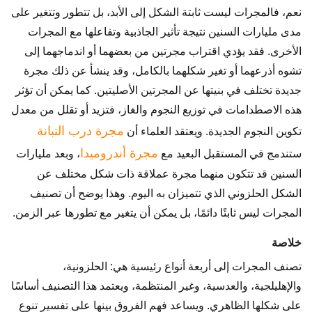
نعم، فالمجرات ليست ثابتة الشكل إلى الأبد، بل تتطور وتتغير على
مدى مليارات السنين نتيجة تأثير الجاذبية وتفاعلها مع المجرات
الأخرى. فقد يؤدي اقتراب مجرتين من بعضهما أو اندماجهما إلى
تشوه أذرعهما أو تغير شكلهما بالكامل، وقد ينشأ عن ذلك مجرة
جديدة تختلف في بنيتها عن المجرتين الأصليتين. كما يمكن أن تؤثر
هذه الاصطدامات في توزيع النجوم والغاز، فتزيد أو تقلل من معدل
مجرة درب التبانة
تكوين النجوم الجديدة. ويعتقد العلماء أن
مجرة أندروميدا
ستندمج في المستقبل البعيد مع
، وبعد مليارات
السنين قد تتكون منهما مجرة عملاقة ذات شكل مختلف عن
الشكل الحلزوني الذي تتميزان به اليوم. وهذا يوضح أن تصنيف
المجرات ليس ثابتًا دائمًا، بل يمكن أن يتغير مع تطورها عبر الزمن.
خلاصة
تصنف المجرات إلى أربعة أنواع رئيسية هي: الحلزونية،
والإهليلجية، والعدسية، وغير المنتظمة، ويعتمد هذا التصنيف أساسًا
على شكلها الظاهري. ويساعد فهم الفروق بينها على تفسير تنوع