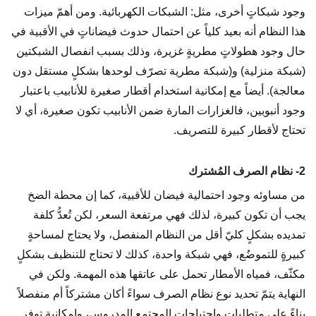
وجود شبكاتٍ أخرى، مثل: الشبكات الكهربائية. ومن أهمّ ميزات
هذا النظام أنه بعيد كلياً عن احتمال حدوث فيضاناتٍ في الأقبية في
حال وجود هطولاتٍ مطريةٍ غزيرة، وذلك بسبب انفصال الشبكتين
(شبكة منزلية) و(شبكة مطرية تصرّف لوحدها بشكلٍ مستقل دون
معالجة). أيضاً مع إمكانية استخدام أقطار صغيرة للأنابيب باعتبار
وجود أنبوبين، فالغزارات المارة ضمن الأنابيب تكون صغيرة، أي لا
تحتاج لأقطار كبيرة للتصريف.
2- نظام الصرف المُشترك
من مساوئه وجود احتمالية فيضان للأقبية، كما إن محطة الضخ
يجب أن تكون كبيرة، لذلك فهي مرتفعة السعر، لكن تُعدُّ كلفة
تمديده بشكلٍ كليّ أقل من النظام المنفصل، ولا يحتاج لمساحةٍ
كبيرةٍ للتموضُع، فهي شبكة واحدة، كذلك لا تحتاج للتنظيف بشكلٍ
مكثّف، فمياه الأمطار تحمل على عاتقها هذه المهمة. ولكن في
النهاية يتمّ تحديد نوع نظام الصرف سواءً أكان مشتركاً أم منفصلاً
بناءً على متطلبات واحتياجات المجتمع المدروس، وإمكانية توفر