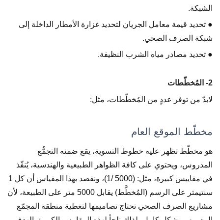
الشبكة.
● تحديد قيمة معامل الجريان لتحديد غزارة الأمطار الداخلة إلى
شبكة الصرف الصحي.
● تحديد مصادر مياه الشرب النظيفة.
2- المُخطّطات
لابدّ من توفر عددٍ من المُخطّطات، مثل:
مخطّط الموقع العام
هو مخطّط تظهر عليه خطوط التسوية، يقع ضمنه التجمُّع
المدروس، ويحتوي على كافة الظواهر الطبيعية والهندسية، يُنفّذ
في مقاييس كبيرة، مثل: (5000 /1)، ونقصد بهذا المقياس أن كل 1
سنتيمتر على الرسم (المُخطَّط) يقابل 5000 متر على الطبيعة، لأن
مشاريع الصرف الصحي تحتاج تصاميمها لتغطية منطقة المجمّع
المدروس بشكلٍ كامل، لذلك نلجأ لهذه المقاييس الكبيرة. الهدف