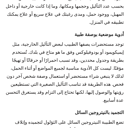
بحسب عدد الثآليل وحجمها ومكانها، وما إذا كانت خارجية أو داخل
المهبل، ووجود حمل، ومدى رغبتك في علاج سريع أو علاج يمكنك
تطبيقه في المنزل.
أدوية موضعية بوصفة طبية
توجد مستحضرات يصفها الطبيب لبعض الثآليل الخارجية، مثل
إيميكويمود أو بودوفيلوكس وفق ما هو متاح في بلدك. تُستخدم
بطريقة وجدول محددين، وقد تسبب احمرارًا أو حرقانًا أو تهيجًا
مؤقتًا. ليست كل الأدوية مناسبة لجميع المواضع أو أثناء الحمل،
لذلك لا ينبغي شراء مستحضر أو استعمال وصفة شخص آخر دون
فحص. هذه الطريقة قد تناسب الثآليل الصغيرة التي تستطيعين
رؤيتها والوصول إليها، لكنها تحتاج إلى التزام وقد يستغرق التحسن
عدة أسابيع.
التجميد بالنيتروجين السائل
تضع الطبيبة النيتروجين السائل على الثؤلول لتجميده وإتلاف