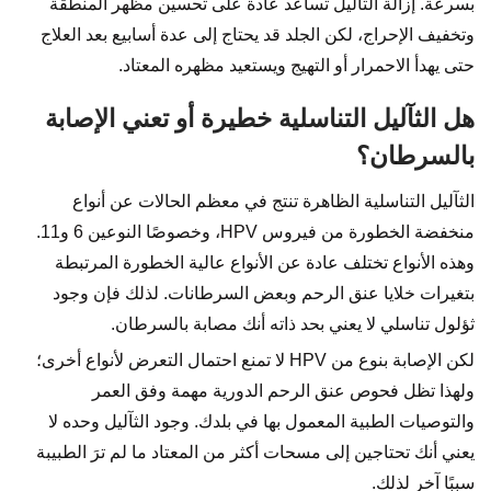
بسرعة. إزالة الثآليل تساعد عادة على تحسين مظهر المنطقة
وتخفيف الإحراج، لكن الجلد قد يحتاج إلى عدة أسابيع بعد العلاج
حتى يهدأ الاحمرار أو التهيج ويستعيد مظهره المعتاد.
هل الثآليل التناسلية خطيرة أو تعني الإصابة
بالسرطان؟
الثآليل التناسلية الظاهرة تنتج في معظم الحالات عن أنواع
منخفضة الخطورة من فيروس HPV، وخصوصًا النوعين 6 و11.
وهذه الأنواع تختلف عادة عن الأنواع عالية الخطورة المرتبطة
بتغيرات خلايا عنق الرحم وبعض السرطانات. لذلك فإن وجود
ثؤلول تناسلي لا يعني بحد ذاته أنك مصابة بالسرطان.
لكن الإصابة بنوع من HPV لا تمنع احتمال التعرض لأنواع أخرى؛
ولهذا تظل فحوص عنق الرحم الدورية مهمة وفق العمر
والتوصيات الطبية المعمول بها في بلدك. وجود الثآليل وحده لا
يعني أنك تحتاجين إلى مسحات أكثر من المعتاد ما لم ترَ الطبيبة
سببًا آخر لذلك.