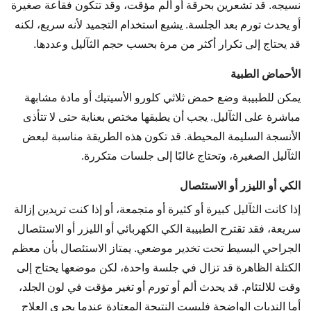
نسيجه. قد تشعرين بحرقة أو ألم مؤقت، وقد تتكون فقاعة صغيرة
أو يحدث تورم بعد الجلسة. يشيع استخدام التجميد لأنه سريع، لكنه
قد يحتاج إلى تكرار أكثر من مرة بحسب حجم الثآليل وعددها.
الأحماض الطبية
يمكن للطبيبة وضع حمض ثلاثي كلورو الأسيتيك أو مادة مشابهة
مباشرة على الثآليل. يجب أن يطبقها مختص بعناية حتى لا تتأذى
الأنسجة السليمة المحيطة. قد تكون هذه الطريقة مناسبة لبعض
الثآليل الصغيرة، وتحتاج غالبًا إلى جلسات متكررة.
الكي أو الليزر أو الاستئصال
إذا كانت الثآليل كبيرة أو كثيرة أو متجمعة، أو إذا كنت تريدين إزالة
سريعة، فقد تقترح الطبيبة الكي الكهربائي أو الليزر أو الاستئصال
الجراحي البسيط تحت تخدير موضعي. يمتاز الاستئصال بأن معظم
الكتلة الظاهرة قد تزال في جلسة واحدة، لكن موضعها يحتاج إلى
وقت للالتئام. قد يحدث ألم أو تورم أو تغير مؤقت في لون الجلد،
أما الندبات الواضحة فليست النتيجة المعتادة عندما يجري العلاج