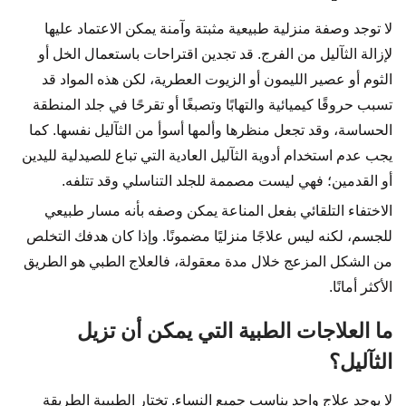
لا توجد وصفة منزلية طبيعية مثبتة وآمنة يمكن الاعتماد عليها
لإزالة الثآليل من الفرج. قد تجدين اقتراحات باستعمال الخل أو
الثوم أو عصير الليمون أو الزيوت العطرية، لكن هذه المواد قد
تسبب حروقًا كيميائية والتهابًا وتصبغًا أو تقرحًا في جلد المنطقة
الحساسة، وقد تجعل منظرها وألمها أسوأ من الثآليل نفسها. كما
يجب عدم استخدام أدوية الثآليل العادية التي تباع للصيدلية لليدين
أو القدمين؛ فهي ليست مصممة للجلد التناسلي وقد تتلفه.
الاختفاء التلقائي بفعل المناعة يمكن وصفه بأنه مسار طبيعي
للجسم، لكنه ليس علاجًا منزليًا مضمونًا. وإذا كان هدفك التخلص
من الشكل المزعج خلال مدة معقولة، فالعلاج الطبي هو الطريق
الأكثر أمانًا.
ما العلاجات الطبية التي يمكن أن تزيل
الثآليل؟
لا يوجد علاج واحد يناسب جميع النساء. تختار الطبيبة الطريقة