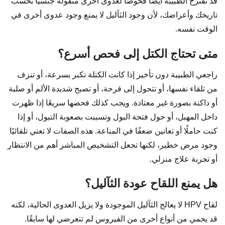
قد تقترح الطبيبة أيضًا فحوصًا لعدوى أخرى منقولة جنسيًا بحسب
تاريخك وأعراضك، لأن وجود الثآليل لا يمنع وجود عدوى أخرى في
الوقت نفسه.
متى تحتاج الكتل إلى فحص أسرع؟
راجعي الطبيبة دون تأخير إذا كانت الكتلة تكبر بسرعة، أو تنزف
من تلقاء نفسها، أو تتحول إلى قرحة، أو تصبح شديدة الألم أو صلبة
أو داكنة بصورة غير معتادة. ويجب كذلك فحصها سريعًا إذا ظهرت
داخل المهبل، أو حول فتحة البول وتسببت بصعوبة التبول، أو إذا
كنت حاملًا أو تعانين ضعفًا في المناعة. هذه الصفات لا تعني تلقائيًا
وجود مرض خطير، لكنها تجعل التشخيص المباشر أهم من الانتظار
أو تجربة علاج منزلي.
هل يمنع اللقاح عودة الثآليل؟
لقاح HPV لا يعالج الثآليل الموجودة ولا يزيل العدوى الحالية، لكنه
قد يحمي من أنواع أخرى من الفيروس لم تتعرضي لها سابقًا.