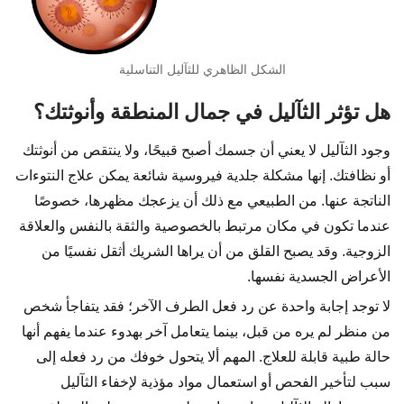
الشكل الظاهري للثآليل التناسلية
هل تؤثر الثآليل في جمال المنطقة وأنوثتك؟
وجود الثآليل لا يعني أن جسمك أصبح قبيحًا، ولا ينتقص من أنوثتك
أو نظافتك. إنها مشكلة جلدية فيروسية شائعة يمكن علاج النتوءات
الناتجة عنها. من الطبيعي مع ذلك أن يزعجك مظهرها، خصوصًا
عندما تكون في مكان مرتبط بالخصوصية والثقة بالنفس والعلاقة
الزوجية. وقد يصبح القلق من أن يراها الشريك أثقل نفسيًا من
الأعراض الجسدية نفسها.
لا توجد إجابة واحدة عن رد فعل الطرف الآخر؛ فقد يتفاجأ شخص
من منظر لم يره من قبل، بينما يتعامل آخر بهدوء عندما يفهم أنها
حالة طبية قابلة للعلاج. المهم ألا يتحول خوفك من رد فعله إلى
سبب لتأخير الفحص أو استعمال مواد مؤذية لإخفاء الثآليل