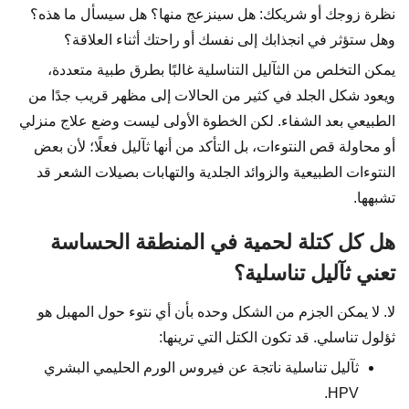
نظرة زوجك أو شريكك: هل سينزعج منها؟ هل سيسأل ما هذه؟
وهل ستؤثر في انجذابك إلى نفسك أو راحتك أثناء العلاقة؟
يمكن التخلص من الثآليل التناسلية غالبًا بطرق طبية متعددة،
ويعود شكل الجلد في كثير من الحالات إلى مظهر قريب جدًا من
الطبيعي بعد الشفاء. لكن الخطوة الأولى ليست وضع علاج منزلي
أو محاولة قص النتوءات، بل التأكد من أنها ثآليل فعلًا؛ لأن بعض
النتوءات الطبيعية والزوائد الجلدية والتهابات بصيلات الشعر قد
تشبهها.
هل كل كتلة لحمية في المنطقة الحساسة
تعني ثآليل تناسلية؟
لا. لا يمكن الجزم من الشكل وحده بأن أي نتوء حول المهبل هو
ثؤلول تناسلي. قد تكون الكتل التي ترينها:
ثآليل تناسلية ناتجة عن فيروس الورم الحليمي البشري
HPV.