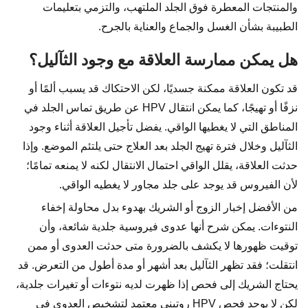
والمنتجات المعطرة فوق الجلد الملتهب، والتزمي بتعليمات
الطبيبة بشأن الغسل والجماع والعناية بالجرح.
هل يمكن ممارسة العلاقة مع وجود الثآليل؟
قد تكون العلاقة ممكنة جسديًا، لكن الاحتكاك قد يسبب ألمًا أو
نزفًا أو تهيجًا، كما يمكن انتقال HPV عن طريق تماس الجلد في
المناطق التي لا يغطيها الواقي. يفضل تأجيل العلاقة أثناء وجود
الثآليل وخلال فترة تهيج الجلد بعد العلاج حتى يلتئم الموضع. وإذا
حدثت العلاقة، يقلل الواقي احتمال الانتقال لكنه لا يمنعه تمامًا؛
لأن الفيروس قد يوجد على جلد مجاور لا يغطيه الواقي.
من الأفضل إخبار الزوج أو الشريك بهدوء بدل محاولة إخفاء
النتوءات. يمكن شرح أنها عدوى فيروسية جلدية شائعة، وأن
توقيت ظهورها لا يكشف بالضرورة متى حدثت العدوى أو ممن
انتقلت؛ فقد تظهر الثآليل بعد أشهر أو مدة أطول من التعرض. قد
يحتاج الشريك إلى فحص إذا ظهرت لديه نتوءات أو تغيرات جلدية،
لكن لا يوجد فحص HPV روتيني معتمد لتشخيص العدوى في