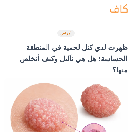
أمراض
ظهرت لدي كتل لحمية في المنطقة
الحساسة: هل هي ثآليل وكيف أتخلص
منها؟