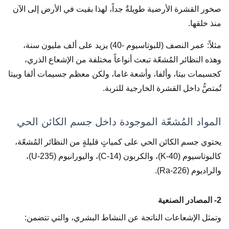
صخور القشرة الأرضية طويلةٌ جداً، لهذا بقيت في الأرض إلى الآن
منذ خلقها.
مثلاً: عمر النصف (للبوتاسيوم -40) يزيد على ألف مليون سنة،
وهذه النظائر المُشعّة تبعث أنواعاً مختلفة من الإشعاع الذري،
كجسيمات بيتا، وألفا، وأشعة غاما، ولكن معظم جسيمات ألفا وبيتا
تٌمتصُّ داخل القشرة الخارجية للتربة.
المواد المُشعّة الموجودة داخل جسم الكائن الحي
يحتوي جسم الكائن الحي على كمياتٍ قليلةٍ من النظائر المُشعّة،
كالبوتاسيوم (K-40)، والكربون (C-14)، واليورانيوم (U-235)،
والراديوم (Ra-226).
2- المصادر الصنعية
وتمثل الإشعاعات الناتجة عن النشاط البشري، والتي تتضمن: