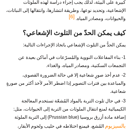
كبيرة على البيئة، لذلك يجب إجراء دراسة لهذه الملوثات
الإشعاعية، وتحديد نوعها، وطريقة انتشارها، وانتقالها إلى النباتات،
[6]
والحيوانات، ومصادر المياه.
كيف يمكن الحدّ من التلوث الإشعاعي؟
يمكن الحدُّ من التلوث الإشعاعي باتخاذ الإجراءات التالية:
1- بناء المفاعلات النووية والمُسرّعات في أماكن بعيدة عن
التجمعات السكنية، ومصادر المياه، والغذاء.
2- عدم أخذ صورٍ شعاعية إلا في حالة الضرورة القصوى،
والمباعدة بين فترات التصوير إذا اضطر الأمر لأخذ أكثر من صورةٍ
شعاعية.
3- في حال تلوث التربة بالمواد المُشعّة تستخدم المعالجة
الكيميائية لمنع انتقال الملوثات من التربة إلى الحيوانات، مثل:
إضافة مادة أزرق بروسيا (Prussian blue) إلى التربة الملوثة
بالسيزيوم
المُشع، فيمنع اختلاطه في حليب ولحوم الأبقار،