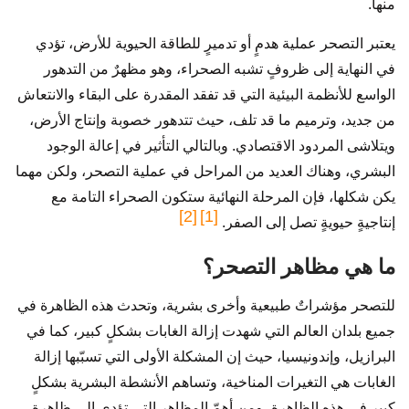
منها.
يعتبر التصحر عملية هدمٍ أو تدميرٍ للطاقة الحيوية للأرض، تؤدي
في النهاية إلى ظروفٍ تشبه الصحراء، وهو مظهرٌ من التدهور
الواسع للأنظمة البيئية التي قد تفقد المقدرة على البقاء والانتعاش
من جديد، وترميم ما قد تلف، حيث تتدهور خصوبة وإنتاج الأرض،
ويتلاشى المردود الاقتصادي. وبالتالي التأثير في إعالة الوجود
البشري، وهناك العديد من المراحل في عملية التصحر، ولكن مهما
يكن شكلها، فإن المرحلة النهائية ستكون الصحراء التامة مع
[2]
[1]
إنتاجيةٍ حيويةٍ تصل إلى الصفر.
ما هي مظاهر التصحر؟
للتصحر مؤشراتٌ طبيعية وأخرى بشرية، وتحدث هذه الظاهرة في
جميع بلدان العالم التي شهدت إزالة الغابات بشكلٍ كبير، كما في
البرازيل، وإندونيسيا، حيث إن المشكلة الأولى التي تسبّبها إزالة
الغابات هي التغيرات المناخية، وتساهم الأنشطة البشرية بشكلٍ
كبيرٍ في هذه الظاهرة، ومن أهمّ المظاهر التي تؤدي إلى ظاهرة