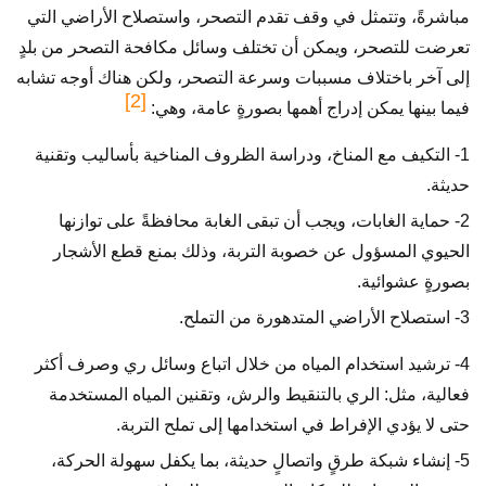
مباشرةً، وتتمثل في وقف تقدم التصحر، واستصلاح الأراضي التي
تعرضت للتصحر، ويمكن أن تختلف وسائل مكافحة التصحر من بلدٍ
إلى آخر باختلاف مسببات وسرعة التصحر، ولكن هناك أوجه تشابه
[2]
فيما بينها يمكن إدراج أهمها بصورةٍ عامة، وهي:
1- التكيف مع المناخ، ودراسة الظروف المناخية بأساليب وتقنية
حديثة.
2- حماية الغابات، ويجب أن تبقى الغابة محافظةً على توازنها
الحيوي المسؤول عن خصوبة التربة، وذلك بمنع قطع الأشجار
بصورةٍ عشوائية.
3- استصلاح الأراضي المتدهورة من التملح.
4- ترشيد استخدام المياه من خلال اتباع وسائل ري وصرف أكثر
فعالية، مثل: الري بالتنقيط والرش، وتقنين المياه المستخدمة
حتى لا يؤدي الإفراط في استخدامها إلى تملح التربة.
5- إنشاء شبكة طرقٍ واتصالٍ حديثة، بما يكفل سهولة الحركة،