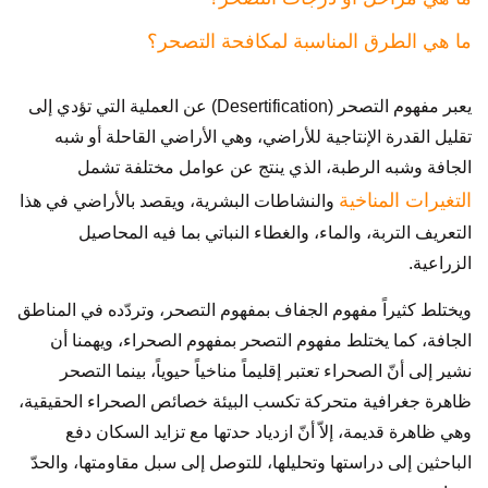
ما هي الطرق المناسبة لمكافحة التصحر؟
يعبر مفهوم التصحر (Desertification) عن العملية التي تؤدي إلى
تقليل القدرة الإنتاجية للأراضي، وهي الأراضي القاحلة أو شبه
الجافة وشبه الرطبة، الذي ينتج عن عوامل مختلفة تشمل
التغيرات المناخية
والنشاطات البشرية، ويقصد بالأراضي في هذا
التعريف التربة، والماء، والغطاء النباتي بما فيه المحاصيل
الزراعية.
ويختلط كثيراً مفهوم الجفاف بمفهوم التصحر، وتردّده في المناطق
الجافة، كما يختلط مفهوم التصحر بمفهوم الصحراء، ويهمنا أن
نشير إلى أنّ الصحراء تعتبر إقليماً مناخياً حيوياً، بينما التصحر
ظاهرة جغرافية متحركة تكسب البيئة خصائص الصحراء الحقيقية،
وهي ظاهرة قديمة، إلاّ أنّ ازدياد حدتها مع تزايد السكان دفع
الباحثين إلى دراستها وتحليلها، للتوصل إلى سبل مقاومتها، والحدّ