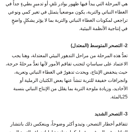
هي المرحلة التي يبدأ فيها ظهور بوادر تلفٍ أو تدميرٍ بطيءٍ جداً في
الغطاء النباتي والتربة، يكون موضعياً يتمثل في تغير كمي ونوعي
تراجعي لمكونات الغطاء النباتي والتربة بما لا يؤثر يشكلٍ واضحٍ
في إنتاجية الأنظمة البيئية.
2- التصحر المتوسط (المعتدل)
تعدُّ هذه المرحلة من مراحل التدهور البيئي المعتدلة، وهنا يجب
الاعتماد على سياساتٍ لتجنب تفاقم الأمور لأنها تعدُّ مرحلةً حرجة،
حيث ينخفض الإنتاج، ويحدث تدهورٌ في الغطاء النباتي وتعرية،
وانجرافات خفيفة للتربة تنشأ عنها بعض الكثبان الرملية أو
الأخاديد، وزيادة ملوحة التربة بما يقلل من الإنتاج النباتي بنسبة
25بالمئة.
3- التصحر الشديد
تتفاقم أخطار التصحر، وتبدو أكثر وضوحاً، وينعكس ذلك بانتشار