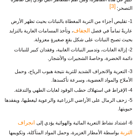
[3]
التصحر:
1- تقليص أجزاء من التربة المغطاة بالنباتات بحيث تظهر الأرض
الجفاف
عاريةً تماماً في فصل
، وتأخذ المسامات العارية بالتزايد
بحيث تصبح النباتات على شكل بقعٍ صغيرةٍ معزولة.
2- إزالة الغابات، وتدمير النباتات الغابية، وفقدان كبير للنباتات
دائمة الخضرة، وخاصةً الشجيرات والأشجار.
3- التعرية والانجراف الشديد للتربة نتيجة هبوب الرياح، وحمل
الأملاح والمواد العضوية، وسرعة تأكسدها.
4- الإفراط في استهلاك حطب الوقود لغايات الطهي والتدفئة.
5- زحف الرمال على الأراضي الزراعية والرعوية ليغطيها، ويفقدها
حيويتها.
انجراف
6- اشتداد نشاط التعرية المائية والهوائية يؤدي إلى
التربة
بواسطة الأمطار الغزيرة، وحمل المواد المتآكلة، وتكويمها