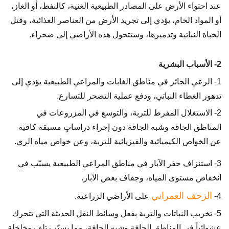
عند احتواء الأرض على المصادر الطبيعية الغنية، كالنفط، أو الغاز،
أو المواد الخام، يؤدي إلى تجريد الأرض من العناصر الغذائية، وقتل
الحياة النباتية وتدميرها، وستتحول هذه الأراضي إلى صحراء.
2- الأسباب البشرية
1- الرعي الجائر في مناطق الغابات والمراعي الطبيعية يؤدي إلى
تدهور الغطاء النباتي، ودفع عملية التصحر للتسارع.
2- الاستغلال المفرط للتربة، والتوسع في المزروعات في
المناطق الجافة وشبه الجافة دون إجراء دراساتٍ مسبقة كافية
عن الخواص الكيميائية والفيزيائية للتربة، وعن خواص مياه الري.
3- استنزاف حفر الآبار في مناطق المراعي الطبيعية يسبّب في
انخفاض مستوى المياه، وجفاف بعض الآبار.
الزحف العمراني
4-
على الأراضي الزراعية.
5- تخريب النباتات والتربة بفعل وسائط النقل الحديثة التي تتحرك
عشوائياً في المناطق الجافة وشبه الجافة، مما يسبّب تلف وخلخلة