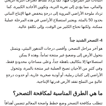
النباتات غير المرغوب فيها، كما يزداد نشاط انجراف التربة الريحي
والمائي، مما يؤدي إلى تعرية التربة، وتكوين الأخاديد الكبيرة، كما
تزداد ملوحة الأراضي المروية إلى درجةٍ ينخفض فيها الإنتاج النباتي
بحدود 50 بالمئة، ويعتبر استصلاح الأراضي في هذه المرحلة عمليةً
ممكنة، ولكنها تحتاج الكثير من الوقت، وإلى تكلفةٍ عالية.
4- التصحر الشديد جداً
هو آخر مراحل التصحر، وأقصى درجات التدهور البيئي، ويتمثل
بتحول الأرض إلى وضعيةٍ غير منتجة تماماً، وهذه لا يمكن
استصلاحها إلا بتكاليف باهظة جداً، وعلى مساحاتٍ محدودةٍ فقط،
وفي كثيرٍ من الأحيان تصبح العملية غير منتجة بالمرة، وتتحول
الأراضي إلى كثبان رملية، أو أودية صخرية عارية، أو حدوث درجةٍ
عاليةٍ من التملح تفقد الأرض قدرتها الإنتاجية.
ما هي الطرق المناسبة لمكافحة التصحر؟
تتطلب مكافحة التصحر وضع خطط واضحة المعالم تتضمن أهدافاً