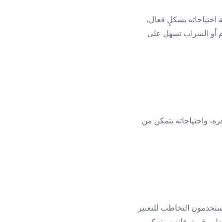
 احتياجاته بشكلٍ فعال،
م أو الشراب تسهل على
عره، واحتياجاته يتمكن من
يستخدمون التخاطب للتعبير
اطب قوية، فإنه سيتمكن