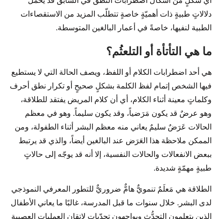
أي شكلٍ من أشكال اضطرابات النُّطق في السّابق قد يحمل
دلالاتٍ طبيةٍ ذات أهميّةٍ خاصةٍ تتطلّب المزيد من الاستقصاءات
الطبية لنفيها، خاصةً في أعمار البالغين المتوسطة.
ما هي التأتأة أو التلعثُم؟
هي أحد اضطرابات الكلام أو اللفظ، ويصف الحالة التي لا يستطيع
فيها الشخص إتمام لفظ الكلمة بشكلٍ صحيحٍ أو تكرار نطق أحرف
وكلماتٍ معينة أثناء الكلام، أي أن كلام المريض يفتقد للطلاقة،
وهو عرضٌ قد يكون مَرَضياً، وقد يكون سليماً. وهو في معظم
الحالات عَرَضٌ سليمٌ يعاني منه معظم البشر أثناء الطفولة، ومن
الممكن ملاحظة هذا العَرَض عند البالغين أيضاً، والذي قد يرتبط
ببعض الانفعالات والحالات النفسية، إلا أنه قد يوجّه إلى حالاتٍ
طبيةٍ مهمّةٍ شديدة.
الطلاقة هي مَعلَمٌ تنمويٌّ هامٌّ ضروريٌّ للتطور المعرفي النموذجي
لدى البشر. خلال سنوات ما قبل المدرسة، غالبًا ما يعاني الأطفال
الذين يتعلمون التحدُّث ويواجهون تحدّياتٍ لإتقان العمليات العصبية