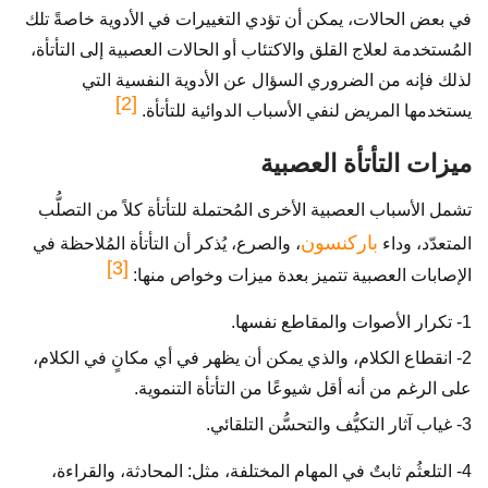
في بعض الحالات، يمكن أن تؤدي التغييرات في الأدوية خاصةً تلك
المُستخدمة لعلاج القلق والاكتئاب أو الحالات العصبية إلى التأتأة،
لذلك فإنه من الضروري السؤال عن الأدوية النفسية التي
[2]
يستخدمها المريض لنفي الأسباب الدوائية للتأتأة.
ميزات التأتأة العصبية
تشمل الأسباب العصبية الأخرى المُحتملة للتأتأة كلاً من التصلُّب
باركنسون
المتعدّد، وداء
، والصرع، يُذكر أن التأتأة المُلاحظة في
[3]
الإصابات العصبية تتميز بعدة ميزات وخواص منها:
1- تكرار الأصوات والمقاطع نفسها.
2- انقطاع الكلام، والذي يمكن أن يظهر في أي مكانٍ في الكلام،
على الرغم من أنه أقل شيوعًا من التأتأة التنموية.
3- غياب آثار التكيُّف والتحسُّن التلقائي.
4- التلعثُم ثابتٌ في المهام المختلفة، مثل: المحادثة، والقراءة،