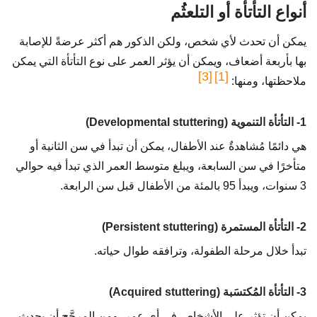
أنواع التأتأة أو التلعثُم
يمكن أن تحدث لأي شخص، ولكن الذكور هم أكثر عرضةً للإصابة
بها بأربعة أضعاف، ويمكن أن يؤثر العمر على نوع التأتأة التي يمكن
[3]
[1]
ملاحظتها، ومنها:
1- التأتأة التنموية (Developmental stuttering)
هي دائمًا مُشاهدةٌ عند الأطفال، يمكن أن تبدأ في سن الثانية أو
متأخرًا في سن السابعة، ويبلغ متوسط العمر الذي تبدأ فيه حوالي
3 سنوات، ويبدأ 95 بالمئة من الأطفال قبل سن الرابعة.
2- التأتأة المستمرة (Persistent stuttering)
تبدأ خلال مرحلة الطفولة، وترافقه طوال حياته.
3- التأتأة المُكتسَبة (Acquired stuttering)
يمكن أن تؤثر على الأشخاص في أي عمر، ومن المرجَّح أن يحدث