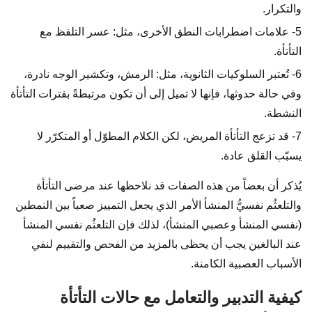
والتكرار.
5- علامات اضطرابات النطق الأخرى، مثل: عسر التلفظ مع
التأتأة.
6- تُعتبر السلوكيات الثانوية، مثل: الرمش، وتكشير الوجه نادرة،
وفي حالة حدوثها، فإنها لا تميل إلى أن تكون مرتبطةً بفترات التأتأة
النشطة.
7- قد تزعج التأتأة المريض، لكن الكلام المطوّل أو المتكرّر لا
يسبّب القلق عادة.
يُذكر أن بعضاً من هذه الصفات قد نلاحظها عند مرضى التأتأة
والتلعثُم نفسيُّ المنشأ الأمر الذي يجعل التمييز صعباً بين النمطين
(نفسي المنشأ وعصبي المنشأ)، لذلك فإن التلعثُم نفسي المنشأ
عند البالغين يجب أن يحظى بالمزيد من الفحص والتقييم لنفي
الأسباب العصبية الكامنة.
كيفية التدبير والتعامل مع حالات التأتأة