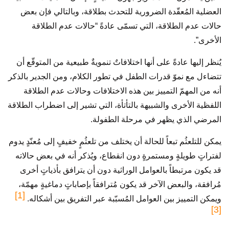
العضلية المُعقّدة الضرورية للتحدث بطلاقة، وبالتالي فإن بعض
حالات عدم الطلاقة، التي تسمّى عادةً “حالات عدم الطلاقة
الأخرى”.
يُنظر إليها عادةً على أنها اختلافاتٌ تنمويةٌ طبيعية من المتوقّع أن
تتضاءل مع نموّ قدرات الطفل في تطور الكلام، ومن الجدير بالذكر
أنه من المهمّ التمييز بين هذه الاختلافات وحالات عدم الطلاقة
اللفظية الأخرى والشبيهة بالتأتأة، التي تشير إلى اضطراب الطلاقة
المرضي الذي يظهر في مرحلة الطفولة.
يمكن للتلعثُم تبعاً للحالة أن يختلف من تلعثُمٍ خفيفٍ إلى مُعنّدٍ يدوم
لفتراتٍ طويلةٍ ومستمرةٍ دون انقطاع، ويُذكر أنه في بعض حالاته
قد يكون مرتبطاً بالعوامل الوراثية دون أن يترافق بأذياتٍ أخرى
مُرافقة، والبعض الآخر قد يكون مُترافقاً بإصاباتٍ دماغيةٍ مهمّة،
[1]
ويمكن التمييز بين العوامل المُسبّبة عبر التفريق بين أشكاله.
[3]