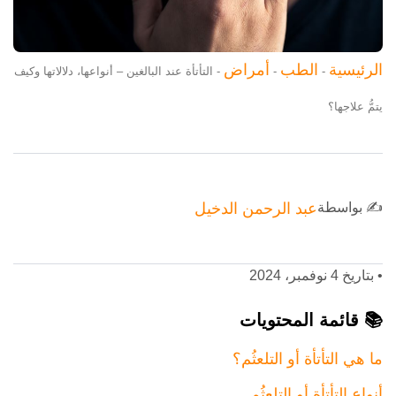
الرئيسية
الطب
أمراض
-
-
-
التأتأة عند البالغين – أنواعها، دلالاتها وكيف
يتمُّ علاجها؟
✍️ بواسطة
عبد الرحمن الدخيل
•
بتاريخ 4 نوفمبر، 2024
📚 قائمة المحتويات
ما هي التأتأة أو التلعثُم؟
أنواع التأتأة أو التلعثُم