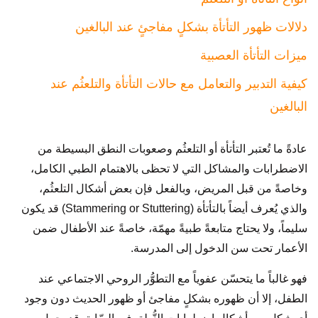
دلالات ظهور التأتأة بشكلٍ مفاجئٍ عند البالغين
ميزات التأتأة العصبية
كيفية التدبير والتعامل مع حالات التأتأة والتلعثُم عند
البالغين
عادةً ما تُعتبر التأتأة أو التلعثُم وصعوبات النطق البسيطة من
الاضطرابات والمشاكل التي لا تحظى بالاهتمام الطبي الكامل،
وخاصةً من قبل المريض، وبالفعل فإن بعض أشكال التلعثُم،
والذي يُعرف أيضاً بالتأتأة (Stammering or Stuttering) قد يكون
سليماً، ولا يحتاج متابعةً طبيةً مهمّة، خاصةً عند الأطفال ضمن
الأعمار تحت سن الدخول إلى المدرسة.
فهو غالباً ما يتحسّن عفوياً مع التطوُّر الروحي الاجتماعي عند
الطفل، إلا أن ظهوره بشكلٍ مفاجئ أو ظهور الحديث دون وجود