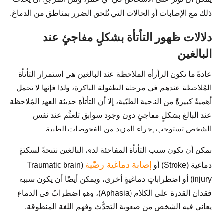
ذلك مع الإصابات أو الحالات التي تُلحق الضرر بمناطق من الدماغ.
دلالات ظهور التأتأة بشكلٍ مفاجئٍ عند
البالغين
عادةً ما تكون الرأرأة الملاحظة عند البالغين هي استمرار التأتأة
المُلاحظة عندهم في مرحلة الطفولة الباكرة، ولذا فإنها لا تحمل
أهميةً كبيرةً من الناحية الطبّية، إلا أن التأتأة حديثة العهد المُلاحظة
عند البالغ بشكلٍ مفاجئٍ دون وجود سوابق تلعثُم عند نفس
الشخص تستوجب إجراء المزيد من الفحوصات الطبية.
يمكن أن يكون سبب التأتأة المفاجئة لدى البالغين نتيجةً لسكتةٍ
إصابة دماغية رضّية
دماغية (Stroke) أو
(Traumatic brain
injury) أو اضطراباتٍ دماغيةٍ أخرى، ويمكن أيضًا أن يكون سببه
فقدان القدرة على الكلام (Aphasia)، وهو اضطرابٌ في الدماغ
يعاني فيه الشخص من صعوبة التحدُّث وفهم اللغة المنطوقة.