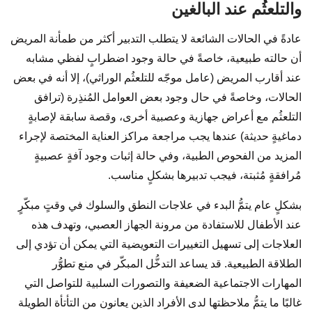
والتلعثُم عند البالغين
عادةً في الحالات الشائعة لا يتطلب التدبير أكثر من طمأنة المريض
أن حالته طبيعية، خاصةً في حالة وجود اضطرابٍ لفظي مشابه
عند أقارب المريض (عامل موجّه للتلعثُم الوراثي)، إلا أنه في بعض
الحالات، وخاصةً في حال وجود بعض العوامل المُنذِرة (ترافق
التلعثُم مع أعراض جهازية وعصبية أخرى، وقصة سابقة لإصابةٍ
دماغيةٍ حديثة) عندها يجب مراجعة مراكز العناية المختصة لإجراء
المزيد من الفحوص الطبية، وفي حالة إثبات وجود آفةٍ عصبيةٍ
مُرافقةٍ مُثبتة، فيجب تدبيرها بشكلٍ مناسب.
بشكلٍ عام يتمُّ البدء في علاجات النطق والسلوك في وقتٍ مبكّرٍ
عند الأطفال للاستفادة من مرونة الجهاز العصبي، وتهدف هذه
العلاجات إلى تسهيل التغييرات التعويضية التي يمكن أن تؤدي إلى
الطلاقة الطبيعية. قد يساعد التدخُّل المبكّر في منع تطوُّر
المهارات الاجتماعية الضعيفة والتصورات السلبية للتواصل التي
غالبًا ما يتمُّ ملاحظتها لدى الأفراد الذين يعانون من التأتأة الطويلة