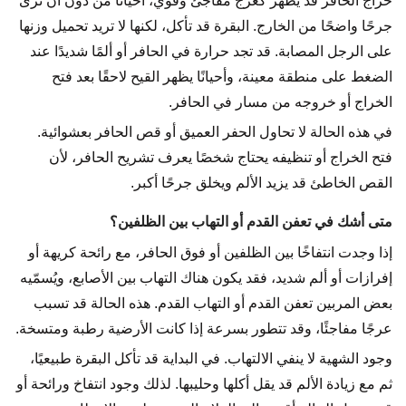
خراج الحافر قد يظهر كعرج مفاجئ وقوي، أحيانًا من دون أن ترى
جرحًا واضحًا من الخارج. البقرة قد تأكل، لكنها لا تريد تحميل وزنها
على الرجل المصابة. قد تجد حرارة في الحافر أو ألمًا شديدًا عند
الضغط على منطقة معينة، وأحيانًا يظهر القيح لاحقًا بعد فتح
الخراج أو خروجه من مسار في الحافر.
في هذه الحالة لا تحاول الحفر العميق أو قص الحافر بعشوائية.
فتح الخراج أو تنظيفه يحتاج شخصًا يعرف تشريح الحافر، لأن
القص الخاطئ قد يزيد الألم ويخلق جرحًا أكبر.
متى أشك في تعفن القدم أو التهاب بين الظلفين؟
إذا وجدت انتفاخًا بين الظلفين أو فوق الحافر، مع رائحة كريهة أو
إفرازات أو ألم شديد، فقد يكون هناك التهاب بين الأصابع، ويُسمّيه
بعض المربين تعفن القدم أو التهاب القدم. هذه الحالة قد تسبب
عرجًا مفاجئًا، وقد تتطور بسرعة إذا كانت الأرضية رطبة ومتسخة.
وجود الشهية لا ينفي الالتهاب. في البداية قد تأكل البقرة طبيعيًا،
ثم مع زيادة الألم قد يقل أكلها وحليبها. لذلك وجود انتفاخ ورائحة أو