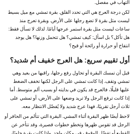
التهاب في مفصل.
لكن درجة العرج هي التي تحدد القلق. بقرة تمشي مع ميل بسيط
ليست مثل بقرة لا تضع رجلها على الأرض. وبقرة تعرج منذ
ساعات ليست مثل بقرة استمر عرجها أيامًا. لذلك لا تسأل فقط:
هل تأكل؟ بل اسأل: كيف تمشي؟ هل تتحمل وزنها؟ هل يوجد
انتفاخ أو حرارة أو رائحة أو قيح؟
أول تقييم سريع: هل العرج خفيف أم شديد؟
قبل أن تمسك البقرة أو تحاول رفع رجلها، راقبها من بعيد وهي
تمشي وتقف. إذا كانت تمشي على الرجل لكنها تخفف الضغط
عليها قليلًا، فالعرج قد يكون في بدايته أو بسبب ألم متوسط. أما
إذا كانت ترفع الرجل ولا تريد وضعها على الأرض، أو تمشي على
ثلاث أرجل تقريبًا، فهذا عرج شديد ولا يُفضّل الانتظار معه.
لاحظ أيضًا ظهر البقرة أثناء المشي. البقرة التي تتألم من الحافر أو
الرجل قد تقوس ظهرها وتخطو خطوات قصيرة، وقد تتأخر عن
القطيع أو تفضّل الوقوف في مكان واحد. وإذا كانت بقرة حلوبًا،