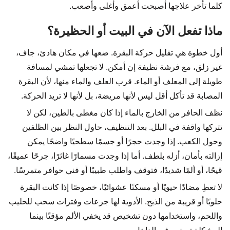
كلما تأخر علاجها أصبحت أعمق وأغلى وأصعب.
ماذا تفعل الآن في البيت أو الحظيرة؟
أول خطوة هي تقليل حركة البقرة. ضعها في مكان هادئ، جاف،
غير زلق، مع فرشة نظيفة إن أمكن. لا تجعلها تمشي لمسافة
طويلة إلى المعلف أو الماء. قرب العلف والماء منها، لأن البقرة
المصابة قد تأكل أقل ليس لأنها مريضة، بل لأنها لا تريد الحركة.
نظف الحافر من الخارج بالماء إذا كان مغطى بالطين، لكن لا
تتركها واقفة في البلل. بعد التنظيف، حاول النظر بين الظلفين
وحول الكعب. إذا وجدت حجرًا أو جسمًا سطحيًا واضحًا يمكن
إزالته بأمان، أزله بلطف. أما إذا وجدت مسمارًا غائرًا، جرحًا عميقًا،
قيحًا، أو ألمًا شديدًا، فتوقف واطلب طبيبًا أو فني حوافر متمرسًا.
لا تعطِ مضادًا حيويًا أو مسكنًا عشوائيًا، خصوصًا إذا كانت البقرة
حلوبًا أو قريبة من الذبح. الأدوية لها جرعات وفترات سحب للحليب
واللحم، واستخدامها دون تشخيص قد يخفي الألم مؤقتًا بينما