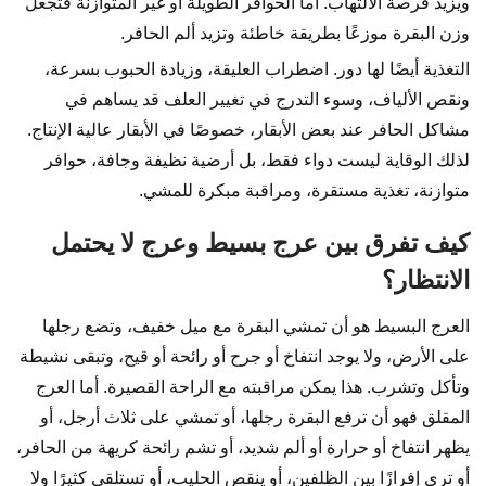
ويزيد فرصة الالتهاب. أما الحوافر الطويلة أو غير المتوازنة فتجعل
وزن البقرة موزعًا بطريقة خاطئة وتزيد ألم الحافر.
التغذية أيضًا لها دور. اضطراب العليقة، وزيادة الحبوب بسرعة،
ونقص الألياف، وسوء التدرج في تغيير العلف قد يساهم في
مشاكل الحافر عند بعض الأبقار، خصوصًا في الأبقار عالية الإنتاج.
لذلك الوقاية ليست دواء فقط، بل أرضية نظيفة وجافة، حوافر
متوازنة، تغذية مستقرة، ومراقبة مبكرة للمشي.
كيف تفرق بين عرج بسيط وعرج لا يحتمل
الانتظار؟
العرج البسيط هو أن تمشي البقرة مع ميل خفيف، وتضع رجلها
على الأرض، ولا يوجد انتفاخ أو جرح أو رائحة أو قيح، وتبقى نشيطة
وتأكل وتشرب. هذا يمكن مراقبته مع الراحة القصيرة. أما العرج
المقلق فهو أن ترفع البقرة رجلها، أو تمشي على ثلاث أرجل، أو
يظهر انتفاخ أو حرارة أو ألم شديد، أو تشم رائحة كريهة من الحافر،
أو ترى إفرازًا بين الظلفين، أو ينقص الحليب، أو تستلقي كثيرًا ولا