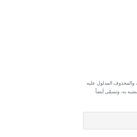
ّه، والمحذوف المدلول عليه
به به، وتسمّى أيضاً