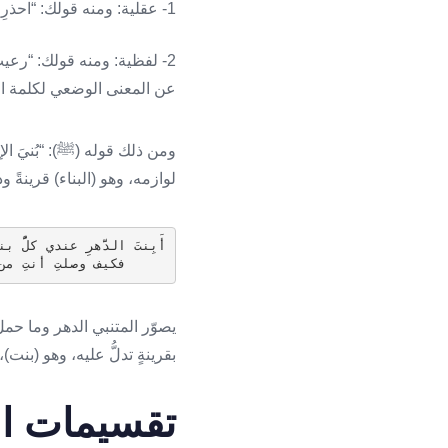
1- عقلية: ومنه قولك: “احذرِ الأسد”، وأنت تشير إلى رجلٍ شجاع.
2- لفظية: ومنه قولك: “رعي
عن المعنى الوضعي لكلمة الغ
ومن ذلك قوله (ﷺ): “بُنيَ ا
لوازمه، وهو (البناء) قرينةً و
أَبِنتَ الدَّهرِ عندي كلُّ بنت
     فكيف وصلتِ أنتِ من الزّحامِ
يصوّر المتنبي الدهر وما حمل
بقرينةٍ تدلُّ عليه، وهو (بنت)
تقسيمات الا