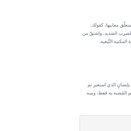
متعلّق معانيها، كقولك:
ل للضرب الشديد، واشتقّ من
لمكنية التَّبعية.
بإنسانٍ الذي استعير ثم
م المُشبه به فقط، ومنه