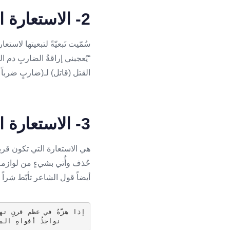
2- الاستعارة المكنية التَّبعيّة
سُمّيت تَبعيّةً لتبعيتها لاست
“يُعجبني إراقةُ الضاربِ دم 
القتل (قاتل) لـ(ضاربٍ ضرباً ش
3- الاستعارة المكنية المُرشّحة
هي الاستعارة التي تكون قرين
حُذف وأُتي بشيءٍ من لوازمه،
أيضاً قول الشاعر تأبّط شراً 
إذا هزَّهُ في عظم قرنٍ تهل
      نواجذُ أفواهِ المنايا الضّواحكِ