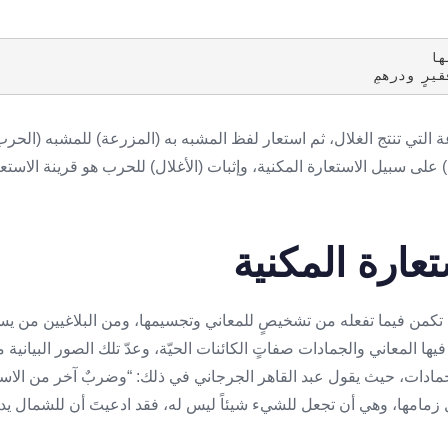
لها
 التي تنتج الغلال، ثم استعار لفظ المشبه به (المزرعة) للمشبه (الحرب
 على سبيل الاستعارة المكنية، وإثبات (الأغلال) للحرب هو قرينة الاست
تعارة المكنية
ة تكمن فيما تفعله من تشخيصٍ للمعاني وتجسيمها، ومن البلاغيين من يسم
 المعاني والجمادات صفاتٍ الكائنات الحيّة، وعدّ تلك الصور البيانية من
لجمادات، حيث يقول عبد القاهر الجرجاني في ذلك: “وضربٌ آخر من الاست
زمامها، وهي أن تجعل للشيء شيئاً ليس له، فقد ادعيتَ أن للشمال يداً، 