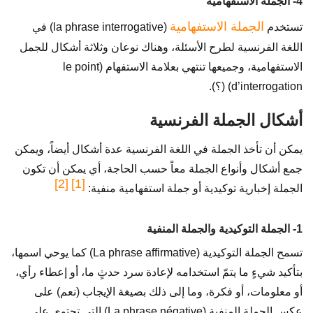
4- الجملة الاستفهامية
الجملة الاستفهامية
تستخدم
(la phrase interrogative) في
اللغة الفرنسية لطرح الأسئلة، وهناك نوعان وثلاثة أشكال للجمل
الاستفهامية، وجميعها تنتهي بعلامة الاستفهام (le point
d’interrogation) (؟).
أشكال الجملة الفرنسية
يمكن أن تأخذ الجملة في اللغة الفرنسية عدة أشكال أيضاً، ويمكن
جمع أشكال وأنواع الجملة معاً حسب الحاجة، أي يمكن أن تكون
[2]
[1]
الجملة إخبارية توكيدية أو جملة استفهامية منفية:
1- الجملة التوكيدية والجملة المنفية
تسمح الجملة التوكيدية (La phrase affirmative) كما يوحي اسمها،
بتأكيد شيءٍ ما يتمّ استخدامه لإعادة سرد حدثٍ ما، أو إعطاء رأي،
أو معلومات، أو فكرة، وما إلى ذلك بصيغة الإيجاب (نعم) على
عكس الجملة المنفية (La phrase négative) التي تحتوي على