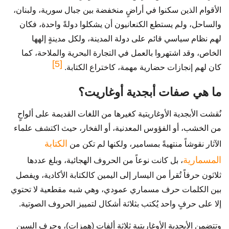
الأقوام الذين سكنوا في أراضٍ منخفضة بين جبال سورية، ولبنان،
والساحل، ولم يستطع الكنعانيون أن يشكلوا دولةً واحدة، فكان
لهم نظام سياسي قائم على دولة المدينة، ولكل مدينةٍ إلهها
الخاص، وقد اشتهروا بالعمل في التجارة البحرية والملاحة، كما
[5]
كان لهم إنجازات حضارية مهمة، كاختراع الكتابة.
ما هي صفات أبجدية أوغاريت؟
نُقشت الأبجدية الأوغاريتية كغيرها من اللغات القديمة على ألواحٍ
من الخشب، أو الفؤوس المعدنية، أو الفخار، حيث اكتشف علماء
الكتابة
الآثار نقوشاً منتهيةً بمسامير، ولكنها لم تكن من
المسمارية
، بل كانت نوعاً من الحروف الهجائية، وبلغ عددها
ثلاثون حرفاً تُقرأ من اليسار إلى اليمين كالكتابة الأكادية، ويفصل
بين الكلمات حرف مسماري عمودي، وهي شبه مقطعية لا تحتوي
إلا على حرفٍ واحد يُكتب بثلاثة أشكال لتمييز الحروف الصوتية.
وتتضمن الأبجدية الأوغاريتية ثلاثة ألفات (همزات)، وحرف السين