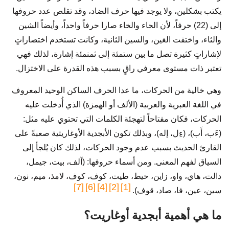
يكتب بشكلين، ولا يوجد فيها حرف الضاد، وقد تقلص عدد حروفها
إلى (22) حرفاً، لأن الحاء والخاء صارا حرفاً واحداً، وأيضاً الشين
والثاء، واختفت الغين، والسين الثانية، وكانت تستخدم اختصاراتٍ
لإشاراتٍ كثيرة تصل ما بين ستمئة إلى ثمنمئة إشارة، لذلك فهي
تعتبر ذات مستوى معرفي راقٍ بسبب هذه القدرة على الاختزال.
وهي خالية من الحركات، ما عدا الحرف الساكن الوحيد المعروف
في اللغة العبرية والعربية (الألف أو الهمزة) الذي أُدخلت عليه
الحركات، فكان مفتاحاً لتهجئة الكلمات التي تحتوي عليه مثل:
(ءَب، أَب)، (ءِل، إله)، وبذلك تكون الأبجدية الأوغاريتية صعبةً على
القارئ الحديث بسبب عدم وجود الحركات، لذلك كان يُلجأ إلى
السياق لفهم المعنى. ومن أسماء حروفها: (آلف، بيت، جيمل،
دالت، هاي، واو، زاين، حيط، طيت، كوف، كوف، لامذ، ميم، نون،
[7]
[6]
[4]
[2]
[1]
سين، عين، فا، صاد، قوف).
ما هي أهمية أبجدية أوغاريت؟