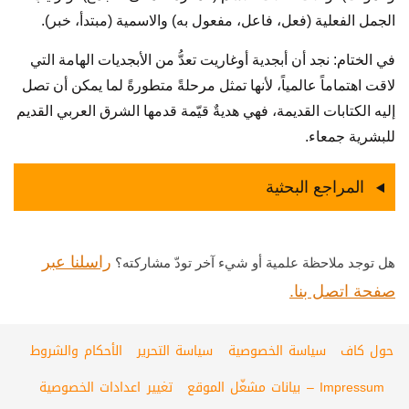
الجمل الفعلية (فعل، فاعل، مفعول به) والاسمية (مبتدأ، خبر).
في الختام: نجد أن أبجدية أوغاريت تعدُّ من الأبجديات الهامة التي
لاقت اهتماماً عالمياً، لأنها تمثل مرحلةً متطورةً لما يمكن أن تصل
إليه الكتابات القديمة، فهي هديةٌ قيّمة قدمها الشرق العربي القديم
للبشرية جمعاء.
المراجع البحثية
راسلنا عبر
هل توجد ملاحظة علمية أو شيء آخر تودّ مشاركته؟
صفحة اتصل بنا.
حول كاف
سياسة الخصوصية
سياسة التحرير
الأحكام والشروط
Impressum – بيانات مشغّل الموقع
تغيير اعدادات الخصوصية