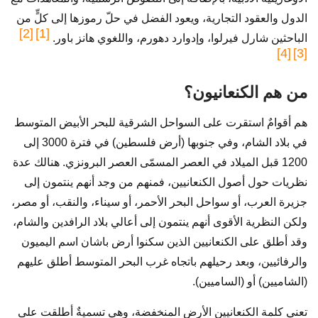
الدول والعقود التجارية، ويعود الفضل في حلّ رموزها إلى كلٍّ من
[2]
[1]
الباحثين شارل فيرلوا، وإدوارد دهورم، واللغوي هانز باور.
[4]
[3]
من هم الكنعانيون؟
هم أقوامٌ استقرت على السواحل الشرقية للبحر الأبيض المتوسط
في بلاد الشام، وفي جنوبها (أرض فلسطين) في فترة 3000 إلى
1200 قبل الميلاد في العصر المسمّى العصر البرونزي. هنالك عدة
نظريات حول أصول الكنعانيين، فمنهم من وجد أنهم ينتمون إلى
جزيرة العرب، أو سواحل البحر الأحمر، أو سيناء، والنقب، أو مصر،
ولكن النظرية الأقوى أنهم ينتمون إلى أعالي بلاد الرافدين والشام،
وقد أطلق على الكنعانيين الذين سكنوا أرض باشان اسم اليميون
والرفائيين، وبعد رحيلهم باتجاه غرب البحر المتوسط أطلق عليهم
(الشاميين) أو (الساميين).
تعني كلمة الكنعانيين الأرض المنخفضة، وهي تسميةٌ أطلقت على