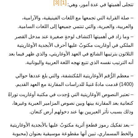
[3]
[1]
تتجلى أهميتها في عدة أمور، وهي:
– صلة القرابة التي تجمعها مع اللغات الفينيقية، والآرامية،
والعربية، والعبرية، والتي تنتمي جميعها إلى اللغات السامية.
– وما زاد في أهميتها اكتشاف لوحةٍ صغيرة عند مدخل القصر
الملكي في أوغاريت مكتوبٌ عليها أحرف الأبجدية الأوغاريتية
الثلاثون بترتيبها الشائع في العهد الأوغاريتي، والذي ظهر فيما بعد
أنه الترتيب نفسه الذي تتبع نهجه اللغة العربية واليونانية.
– معظم الرُّقم الأوغاريتية المُكتشفة، والتي بلغ عددها حوالي
(1400) قدمت مادةً غنيةً للدراسات المقارنة مع العهد القديم.
– تعتبر النصوص الأوغاريتية التي وُجدت في مكتبة أوغاريت توراةً
كنعانية بعد المقارنة بينها وبين نصوص المزامير العبرية وغيرها،
وذلك بسبب تأثر العبريين بها عند دخولهم أرض كنعان.
– بعد تفكيك رموز قطعةٍ أثرية مكتوبٌ عليها بالأبجدية الأوغاريتية
والخط المسماري، تبين أنها مقطوعة موسيقية بعنوان (محبوبة