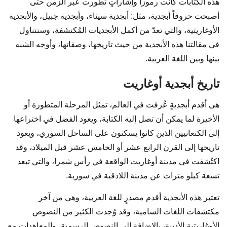
هذه الكتابات كانت رموزاً وإشاراتٍ تطورت عبر الزمن حتى
أصبحت حروفاً أبجدية، مثل: أبجدية سيناء، وأبجدية جبيل، والأبجدية
الأوغاريتية، والتي تعدّ من أكمل الأبجديات المُكتشفة، وسنتناول
في مقالتنا هذه الأبجدية من حيث تاريخها، وصفاتها، وأوجه الشبه
بينها وبين اللغة العربية.
تاريخ أبجدية أوغاريت
هي أقدم أبجديةٍ عُرفت في العالم، تمثل المرحلة المتطورة أو
الأخيرة لما يمكن أن تصل إليه الكتابة، ويعود الفضل في اختراعها
إلى الكنعانيين الذين كانوا يسكنون على الساحل السوري، ويعود
تاريخها إلى القرن الرابع عشر أو الخامس عشر قبل الميلاد، وقد
اكتُشفت في مدينة أوغاريت الواقعة في رأس شمرا، والتي تبعد
تسعة كيلو مترات عن مدينة اللاذقية في سورية.
تعتبر هذه الأبجدية أقدم مصدرٍ للغة العربية، وهي من آخر
مكتشفات اللغات السامية، وقد وُجدت الكثير من النصوص
الأوغاريتية الأدبية، بالإضافة إلى النصوص الرسمية، والمعاهدات مع